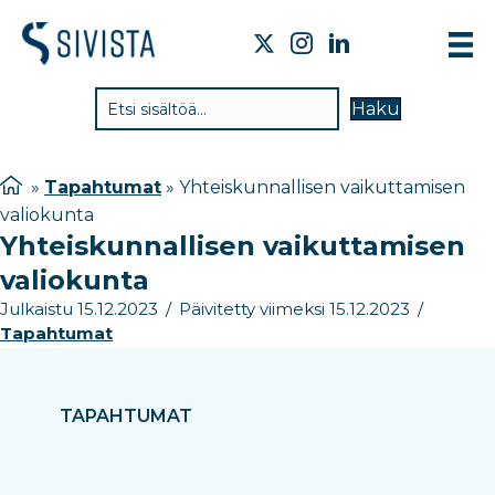
TIE
Haku
VAI
TYÖ
»
Tapahtumat
»
Yhteiskunnallisen vaikuttamisen
valiokunta
TIE
Yhteiskunnallisen vaikuttamisen
JÄS
valiokunta
UUT
Julkaistu 15.12.2023
/
Päivitetty viimeksi 15.12.2023
/
Tapahtumat
YHT
TAPAHTUMAT