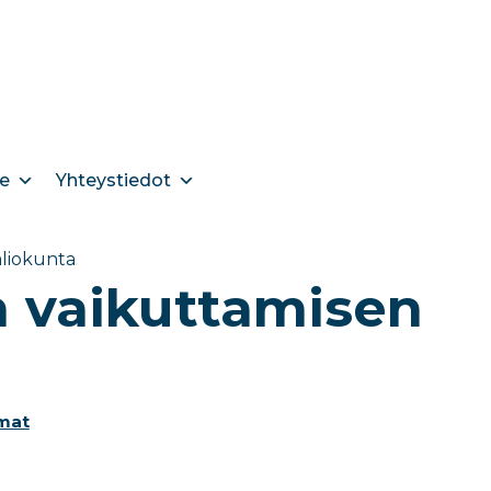
e
Yhteystiedot
aliokunta
n vaikuttamisen
mat