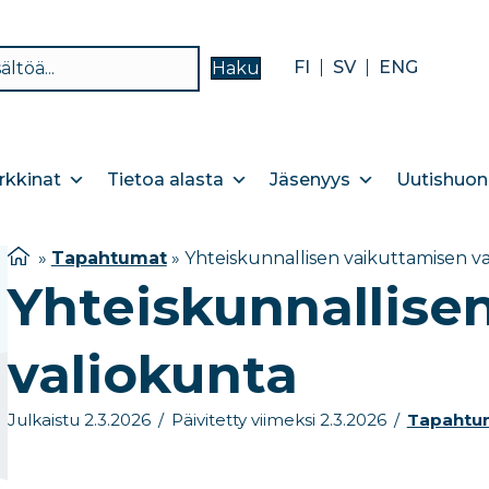
FI
SV
ENG
Haku
kkinat
Tietoa alasta
Jäsenyys
Uutishuon
»
Tapahtumat
»
Yhteiskunnallisen vaikuttamisen v
Yhteiskunnallise
valiokunta
Julkaistu 2.3.2026
/
Päivitetty viimeksi 2.3.2026
/
Tapahtu