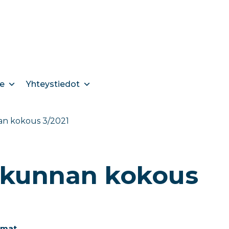
e
Yhteystiedot
an kokous 3/2021
okunnan kokous
umat