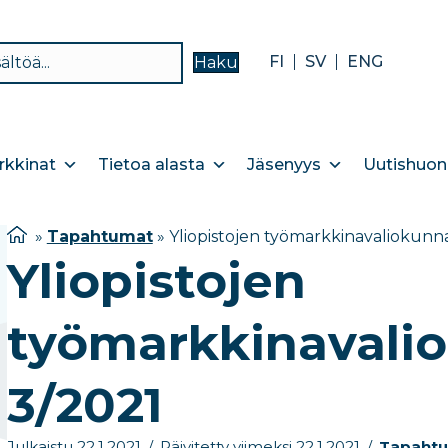
FI
SV
ENG
Haku
kkinat
Tietoa alasta
Jäsenyys
Uutishuon
»
Tapahtumat
»
Yliopistojen työmarkkinavaliokunn
Yliopistojen
työmarkkinavali
3/2021
Julkaistu 22.1.2021
/
Päivitetty viimeksi 22.1.2021
/
Tapaht