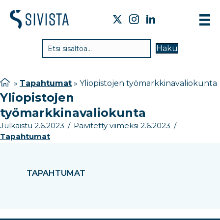
TIE
Haku
VAI
TYÖ
»
Tapahtumat
»
Yliopistojen työmarkkinavaliokunta
Yliopistojen
TIE
työmarkkinavaliokunta
JÄS
Julkaistu 2.6.2023
/
Päivitetty viimeksi 2.6.2023
/
UUT
Tapahtumat
YHT
TAPAHTUMAT