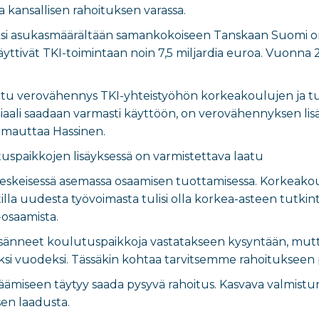
 kansallisen rahoituksen varassa.
ksi asukasmäärältään samankokoiseen Tanskaan Suomi on
yttivät TKI-toimintaan noin 7,5 miljardia euroa. Vuonna 
teltu verovähennys TKI-yhteistyöhön korkeakoulujen ja t
ali saadaan varmasti käyttöön, on verovähennyksen lisä
omauttaa Hassinen.
uspaikkojen lisäyksessä on varmistettava laatu
eskeisessä asemassa osaamisen tuottamisessa. Korkeako
tilla uudesta työvoimasta tulisi olla korkea-asteen tutk
-osaamista.
sänneet koulutuspaikkoja vastatakseen kysyntään, mutt
eksi vuodeksi. Tässäkin kohtaa tarvitsemme rahoitukse
isäämiseen täytyy saada pysyvä rahoitus. Kasvava valmis
en laadusta.