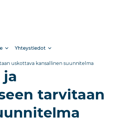
e
Yhteystiedot
vitaan uskottava kansallinen suunnitelma
 ja
seen tarvitaan
suunnitelma