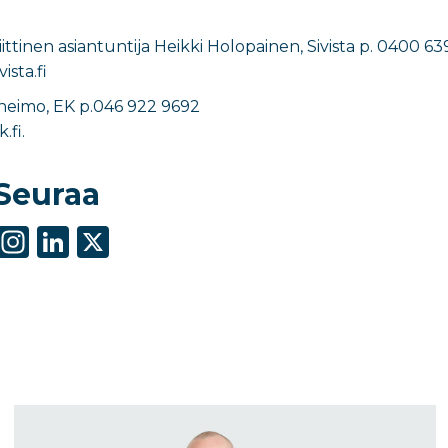
ittinen asiantuntija Heikki Holopainen, Sivista p. 0400 63
sta.fi
nheimo, EK p.046 922 9692
fi.
Seuraa
S
In
Li
X
h
st
n
ar
a
k
e
g
e
ra
dI
m
n