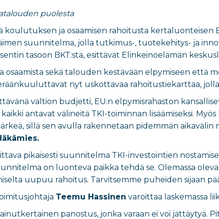
atalouden puolesta
ä koulutuksen ja osaamisen rahoitusta kertaluonteisen E
htäimen suunnitelma, jolla tutkimus-, tuotekehitys- ja in
ntin tasoon BKT:sta, esittävät Elinkeinoelämän keskusliit
ta osaamista sekä talouden kestävään elpymiseen että
eräänkuuluttavat nyt uskottavaa rahoitustiekarttaa, jolla
ttävänä valtion budjetti, EU:n elpymisrahaston kansalli
kaikki antavat välineitä TKI-toiminnan lisäämiseksi. Myö
ärkeä, sillä sen avulla rakennetaan pidemmän aikavälin 
 Häkämies.
ittava pikaisesti suunnitelma TKI-investointien nostamise
unnitelma on luonteva paikka tehdä se. Olemassa oleva k
selta uupuu rahoitus. Tarvitsemme puheiden sijaan päätt
toimitusjohtaja
Teemu Hassinen
varoittaa laskemassa lii
inutkertainen panostus, jonka varaan ei voi jättäytyä. P