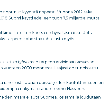
 tippunut kyydistä nopeasti. Vuonna 2012 sekä
2018 Suomi käytti edelleen tuon 7,5 miljardia, mutta
utkimuslaitosten kanssa on hyvä täsmäisku. Jotta
ksi tarpeen kohdistaa rahoitusta myös
ulutetun työvoiman tarpeen arvioidaan kasvavan
into vuoteen 2030 mennessä. Laajasti on tunnistettu
a rahoitusta uusien opiskelijoiden kouluttamiseen on
en pidempää näkymää, sanoo Teemu Hassinen.
tuneiden määrä ei auta Suomea, jos samalla joudutaan