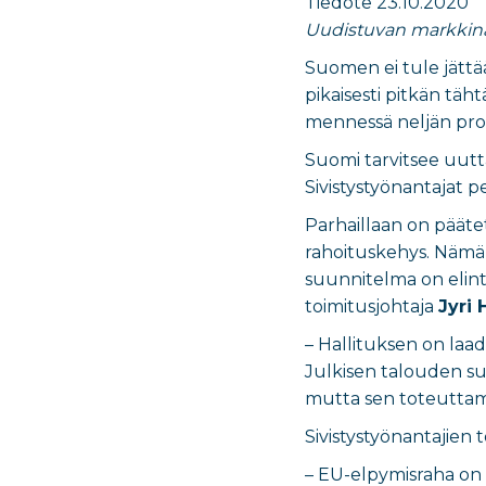
Tiedote 23.10.2020
Uudistuvan markkin
Suomen ei tule jättä
pikaisesti pitkän tä
mennessä neljän prose
Suomi tarvitsee uut
Sivistystyönantajat p
Parhaillaan on pääte
rahoituskehys. Nämä 
suunnitelma on elint
toimitusjohtaja
Jyri
– Hallituksen on laad
Julkisen talouden su
mutta sen toteuttami
Sivistystyönantajien 
– EU-elpymisraha on a