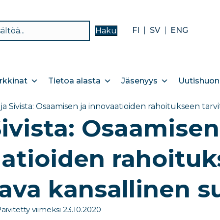
FI
SV
ENG
Haku
kkinat
Tietoa alasta
Jäsenyys
Uutishuon
ja Sivista: Osaamisen ja innovaatioiden rahoitukseen tar
Sivista: Osaamisen
atioiden rahoituk
ava kansallinen 
äivitetty viimeksi 23.10.2020