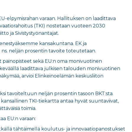
U-elpymisrahan varaan. Hallituksen on laadittava
novaatiorahoitus (TKI) nostetaan vuoteen 2030
to ja Sivistystyönantajat.
 menestyäksemme kansakuntana. EK ja
 ns. neljän prosentin tavoite toteutetaan.
set painopisteet sekä EU:n oma monivuotinen
s keväällä laadittava julkisen talouden monivuotinen
näkymää, arvioi Elinkeinoelämän keskusliiton
ksi tavoiteltuun neljän prosentin tasoon BKT:sta.
ansallinen TKI-tiekartta antaa hyvät suuntaviivat,
äväisiä toimia.
kaa EU:n varaan:
itkällä tähtäimellä koulutus- ja innovaatiopanostukset