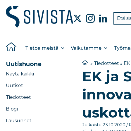
Tietoa meistä
Vaikutamme
Työmar
Uutishuone
»
Tiedotteet
»
EK 
EK ja 
Näytä kaikki
Uutiset
innova
Tiedotteet
uskott
Blogi
Lausunnot
Julkaistu 23.10.2020
/
P