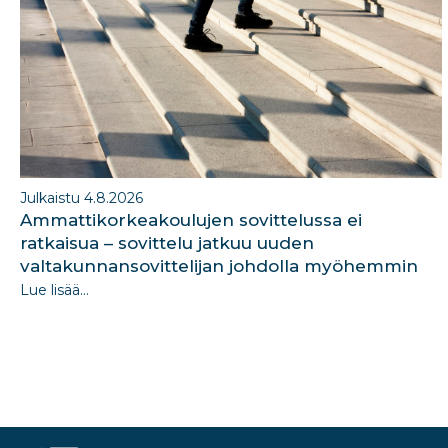
k
Julkaistu 4.8.2026
Ammattikorkeakoulujen sovittelussa ei
ratkaisua – sovittelu jatkuu uuden
valtakunnansovittelijan johdolla myöhemmin
Lue lisää...