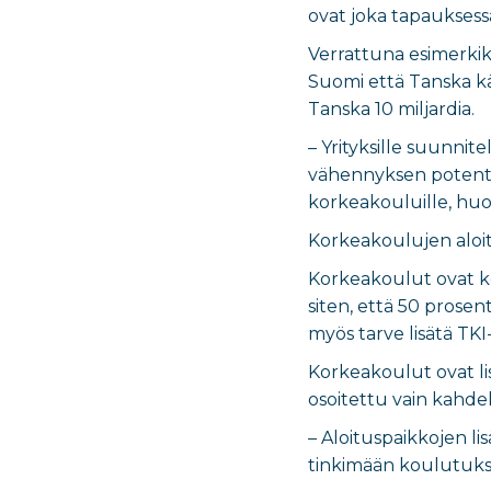
ovat joka tapauksessa
Verrattuna esimerki
Suomi että Tanska kä
Tanska 10 miljardia.
– Yrityksille suunni
vähennyksen potentia
korkeakouluille, hu
Korkeakoulujen aloit
Korkeakoulut ovat k
siten, että 50 prosen
myös tarve lisätä TKI
Korkeakoulut ovat li
osoitettu vain kahd
– Aloituspaikkojen l
tinkimään koulutuks