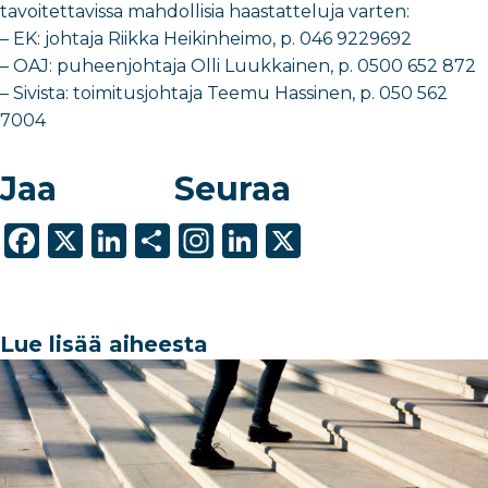
tavoitettavissa mahdollisia haastatteluja varten:
– EK: johtaja Riikka Heikinheimo, p. 046 9229692
– OAJ: puheenjohtaja Olli Luukkainen, p. 0500 652 872
– Sivista: toimitusjohtaja Teemu Hassinen, p. 050 562
7004
Jaa
Seuraa
F
X
Li
S
In
Li
X
a
n
h
st
n
c
k
ar
a
k
e
e
e
g
e
Lue lisää aiheesta
b
dI
ra
dI
o
n
m
n
o
k