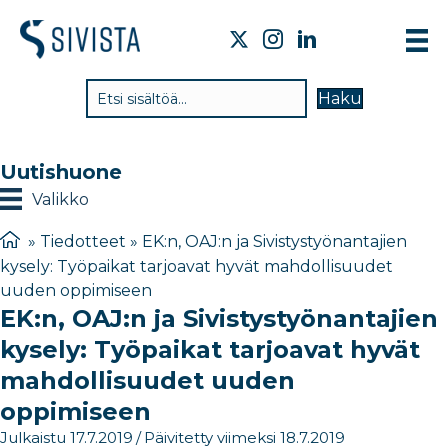
TI
Haku
VA
TY
Uutishuone
TI
Valikko
JÄ
»
Tiedotteet
»
EK:n, OAJ:n ja Sivistystyönantajien
kysely: Työpaikat tarjoavat hyvät mahdollisuudet
UU
uuden oppimiseen
EK:n, OAJ:n ja Sivistystyönantajien
YH
kysely: Työpaikat tarjoavat hyvät
mahdollisuudet uuden
oppimiseen
Julkaistu 17.7.2019
/
Päivitetty viimeksi 18.7.2019