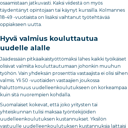
osaamistaan jatkuvasti. Kaksi viidestä on myös
täydentänyt opintojaan tai käynyt kurssilla. Kolmannes
18-49 -vuotiaista on lisäksi vaihtanut työtehtävää
oppiakseen uutta.
Hyvä valmius kouluttautua
uudelle alalle
Jäädessään pitkäaikaistyöttömäksi lähes kaikki työikäiset
olisivat valmiita kouluttautumaan johonkin muuhun
työhön. Vain yhdeksän prosenttia vastaajista ei olisi siihen
valmis. Yli 50 -vuotiaiden vastaajien joukossa
haluttomuus uudelleenkoulutukseen on korkeampaa
kuin sitä nuorempien kohdalla.
Suomalaiset kokevat, että joko yritysten tai
yhteiskunnan tulisi maksaa työntekijöiden
uudelleenkoulutuksen kustannukset. Yksilön
vastuulle uudelleenkoulutuksen kustannuksia laittaisi