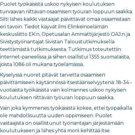
Puolet työikäisistä uskoo nykyisen koulutuksen
turvaavan riittävän osaamisen työuran loppuun saakka.
Silti lähes kaikki vastaajat päivittävät omaa osaamistaan
eri tavoin. Tiedot käyvät ilmi Elinkeinoelämän
keskusliitto EK:n, Opetusalan Ammattijärjestö OAJ:n ja
Sivistystyönantajat Sivistan Taloustutkimuksella
teettämästä tutkimuksesta. Tutkimus toteutettiin
internet-paneelissa ja siihen osallistui 1355 suomalaista,
joista 1086 oli mukana työelämässä.
Kyselyssä nuoret pitävät tarvetta osaamisen
päivittämiseen käytännössä itsestäänselvyytenä: 18-34 -
vuotiaista työikäisistä vain kolmannes uskoo nykyisen
koulutuksen riittävän työuran loppuun saakka.
Vain joka kymmenes työikäisistä kokee, ettei työpaikalla
ole mahdollisuutta uuden oppimiseen. Puolet
vastaajista on osallistunut työnantajan järjestämään
koulutukseen ja lähes yhtä moni kehittää itse