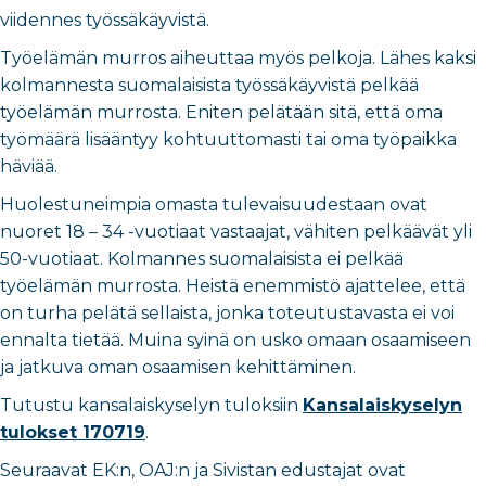
viidennes työssäkäyvistä.
Työelämän murros aiheuttaa myös pelkoja. Lähes kaksi
kolmannesta suomalaisista työssäkäyvistä pelkää
työelämän murrosta. Eniten pelätään sitä, että oma
työmäärä lisääntyy kohtuuttomasti tai oma työpaikka
häviää.
Huolestuneimpia omasta tulevaisuudestaan ovat
nuoret 18 – 34 -vuotiaat vastaajat, vähiten pelkäävät yli
50-vuotiaat. Kolmannes suomalaisista ei pelkää
työelämän murrosta. Heistä enemmistö ajattelee, että
on turha pelätä sellaista, jonka toteutustavasta ei voi
ennalta tietää. Muina syinä on usko omaan osaamiseen
ja jatkuva oman osaamisen kehittäminen.
Tutustu kansalaiskyselyn tuloksiin
Kansalaiskyselyn
tulokset 170719
.
Seuraavat EK:n, OAJ:n ja Sivistan edustajat ovat