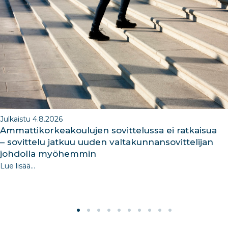
o
n
m
n
o
k
Julkaistu 4.8.2026
Ammattikorkeakoulujen sovittelussa ei ratkaisua
– sovittelu jatkuu uuden valtakunnansovittelijan
johdolla myöhemmin
Lue lisää...