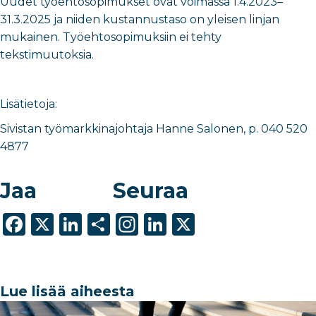
Uudet työehtosopimukset ovat voimassa 1.4.2023–
31.3.2025 ja niiden kustannustaso on yleisen linjan
mukainen. Työehtosopimuksiin ei tehty
tekstimuutoksia.
Lisätietoja:
Sivistan työmarkkinajohtaja Hanne Salonen, p. 040 520
4877
Jaa
Seuraa
F
X
Li
S
In
Li
X
a
n
h
st
n
c
k
ar
a
k
e
e
e
g
e
Lue lisää aiheesta
b
dI
ra
dI