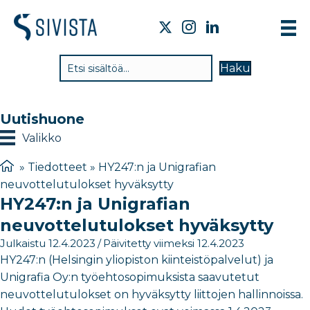
TI
Haku
VA
TY
Uutishuone
TI
Valikko
JÄ
»
Tiedotteet
»
HY247:n ja Unigrafian
neuvottelutulokset hyväksytty
UU
HY247:n ja Unigrafian
YH
neuvottelutulokset hyväksytty
Julkaistu 12.4.2023
/
Päivitetty viimeksi 12.4.2023
HY247:n (Helsingin yliopiston kiinteistöpalvelut) ja
Unigrafia Oy:n työehtosopimuksista saavutetut
neuvottelutulokset on hyväksytty liittojen hallinnoissa.