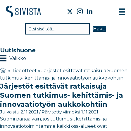
TI
Haku
VA
TY
Uutishuone
TI
Valikko
JÄ
»
Tiedotteet
»
Järjestöt esittävät ratkaisuja Suomen
tutkimus- kehittämis- ja innovaatiotyön aukkokohtiin
UU
Järjestöt esittävät ratkaisuja
YH
Suomen tutkimus- kehittämis- ja
innovaatiotyön aukkokohtiin
Julkaistu 2.11.2021
/
Päivitetty viimeksi 1.11.2021
Suomi pärjää vain, jos tutkimus-, kehittämis- ja
innovaatiotoimintamme kaikki osa-alueet ovat