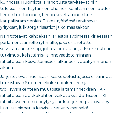
kunnossa. Huomiota ja rahoitusta tarvitsevat niin
tuloksellinen käytännönläheinen kehittäminen, uuden
tiedon tuottaminen, tiedon soveltaminen kuin
kaupallistaminenkin. Tukea työhönsä tarvitsevat
yritykset, julkisorganisaatiot ja kolmas sektori.
Näin toteavat kahdeksan järjestöä avoimessa kirjeessään
parlamentaariselle ryhmälle, joka on asetettu
selvittämään keinoja, joilla sitoudutaan julkisen sektorin
tutkimus-, kehittämis- ja innovaatiotoiminnan
rahoituksen kasvattamiseen alkaneen vuosikymmenen
aikana.
Järjestöt ovat huolissaan keskustelusta, jossa ei tunnuta
tunnistavan Suomen elinkeinorakenteen ja
työllisyysrakenteen muutosta ja tämänhetkisen TKI-
rahoituksen aukkokohtien vaikutuksia. Julkiseen TKI-
rahoitukseen on repeytynyt aukko, jonne putoavat nyt
lukuisat pienet ja keskisuuret yritykset sekä