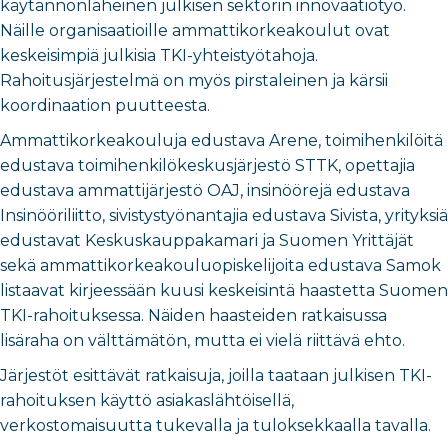
käytännönläheinen julkisen sektorin innovaatiotyö.
Näille organisaatioille ammattikorkeakoulut ovat
keskeisimpiä julkisia TKI-yhteistyötahoja.
Rahoitusjärjestelmä on myös pirstaleinen ja kärsii
koordinaation puutteesta.
Ammattikorkeakouluja edustava Arene, toimihenkilöitä
edustava toimihenkilökeskusjärjestö STTK, opettajia
edustava ammattijärjestö OAJ, insinöörejä edustava
Insinööriliitto, sivistystyönantajia edustava Sivista, yrityksiä
edustavat Keskuskauppakamari ja Suomen Yrittäjät
sekä ammattikorkeakouluopiskelijoita edustava Samok
listaavat kirjeessään kuusi keskeisintä haastetta Suomen
TKI-rahoituksessa. Näiden haasteiden ratkaisussa
lisäraha on välttämätön, mutta ei vielä riittävä ehto.
Järjestöt esittävät ratkaisuja, joilla taataan julkisen TKI-
rahoituksen käyttö asiakaslähtöisellä,
verkostomaisuutta tukevalla ja tuloksekkaalla tavalla.