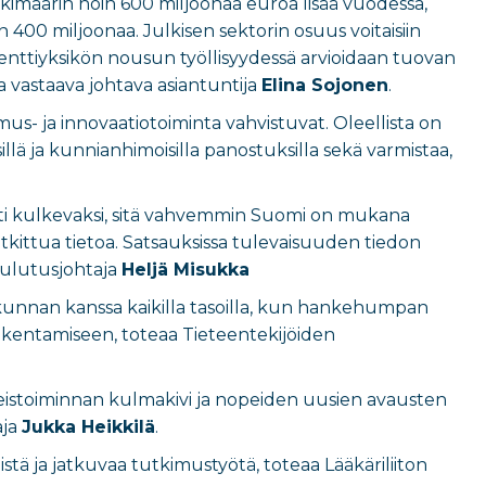
imäärin noin 600 miljoonaa euroa lisää vuodessa,
 400 miljoonaa. Julkisen sektorin osuus voitaisiin
senttiyksikön nousun työllisyydessä arvioidaan tuovan
 vastaava johtava asiantuntija
Elina Sojonen
.
mus- ja innovaatiotoiminta vahvistuvat. Oleellista on
illä ja kunnianhimoisilla panostuksilla sekä varmistaa,
ohti kulkevaksi, sitä vahvemmin Suomi on mukana
kittua tietoa. Satsauksissa tulevaisuuden tiedon
oulutusjohtaja
Heljä Misukka
skunnan kanssa kaikilla tasoilla, kun hankehumpan
akentamiseen, toteaa Tieteentekijöiden
teistoiminnan kulmakivi ja nopeiden uusien avausten
aja
Jukka Heikkilä
.
tä ja jatkuvaa tutkimustyötä, toteaa Lääkäriliiton