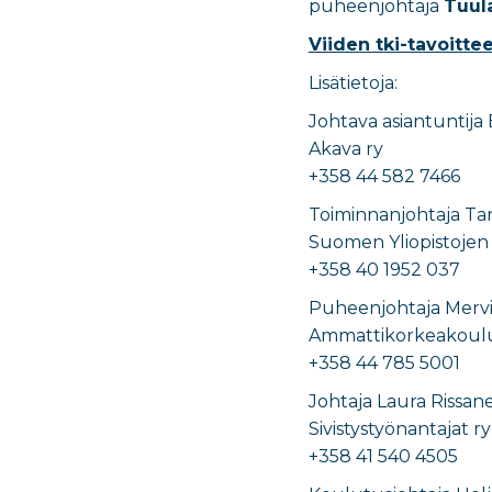
puheenjohtaja
Tuul
Viiden tki-tavoittee
Lisätietoja:
Johtava asiantuntija
Akava ry
+358 44 582 7466
Toiminnanjohtaja Tan
Suomen Yliopistojen 
+358 40 1952 037
Puheenjohtaja Mervi
Ammattikorkeakoulu
+358 44 785 5001
Johtaja Laura Rissan
Sivistystyönantajat ry
+358 41 540 4505