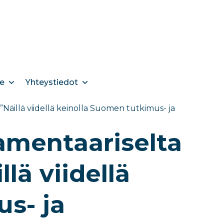
e
Yhteystiedot
 ”Näillä viidellä keinolla Suomen tutkimus- ja
lamentaariselta
llä viidellä
s- ja