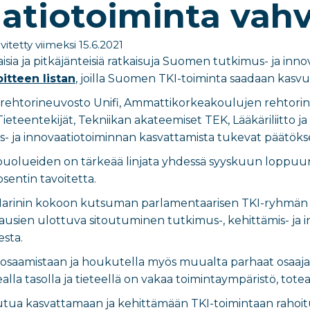
atiotoiminta vahv
vitetty viimeksi 15.6.2021
kaisia ja pitkäjänteisiä ratkaisuja Suomen tutkimus- ja inn
itteen listan
, joilla Suomen TKI-toiminta saadaan kasvu
 rehtorineuvosto Unifi, Ammattikorkeakoulujen rehtori
 Tieteentekijät, Tekniikan akateemiset TEK, Lääkäriliitto ja
- ja innovaatiotoiminnan kasvattamista tukevat päätöks
uolueiden on tärkeää linjata yhdessä syyskuun loppuun
sentin tavoitetta.
Marinin kokoon kutsuman parlamentaarisen TKI-ryhmän t
uskausien ulottuva sitoutuminen tutkimus-, kehittämis- ja
sta.
 osaamistaan ja houkutella myös muualta parhaat osaaja
ealla tasolla ja tieteellä on vakaa toimintaympäristö, to
tua kasvattamaan ja kehittämään TKI-toimintaan rahoitu