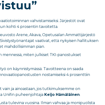
istuu”
ovaatiotoiminnan vahvistamiseksi. Järjestöt ovat
un kohti 4 prosentin tavoitetta.
neuvosto Arene, Akava, Opetusalan Ammattijärjestö
 Sivistystyönantajat vaativat, että nykyisen hallituksen
et mahdollisimman pian.
 mennessä, miten julkiset TKI-panostukset
yö on käynnistymässä. Tavoitteena on saada
 innovaatiopanostusten nostamiseksi 4 prosenttiin
t vain ja ainoastaan, jos tutkimuksemme on
teaa Unifin puheenjohtaja
Keijo Hämäläinen
.
sta tulevina vuosina. Ilman vahvaa ja monipuolista