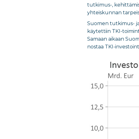
tutkimus-, kehittämi
yhteiskunnan tarpei
Suomen tutkimus- ja 
käytettiin TKI-toimi
Samaan aikaan Suome
nostaa TKI-investoint