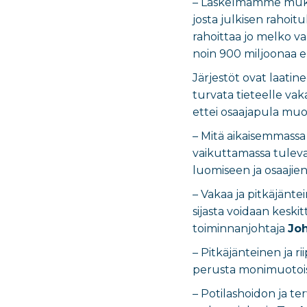
– Laskelmamme mukaan
josta julkisen rahoit
rahoittaa jo melko va
noin 900 miljoonaa e
Järjestöt ovat laatin
turvata tieteelle vak
ettei osaajapula mu
– Mitä aikaisemmassa
vaikuttamassa tuleva
luomiseen ja osaajie
– Vakaa ja pitkäjänt
sijasta voidaan kesk
toiminnanjohtaja
Joh
– Pitkäjänteinen ja 
perusta monimuotoise
– Potilashoidon ja te