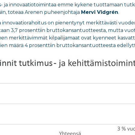
s- ja innovaatiotoimintaa emme kykene tuottamaan tutkim
siin, toteaa Arenen puheenjohtaja
Mervi Vidgrén
.
innovaatiorahoitus on pienentynyt merkittävästi vuode
ntaan 3,7 prosenttiin bruttokansantuotteesta, mutta vuot
n merkittävimmät kilpailijamaat ovat kyenneet kasvatta
ien määrä 4 prosenttiin bruttokansantuotteesta edellyttää 