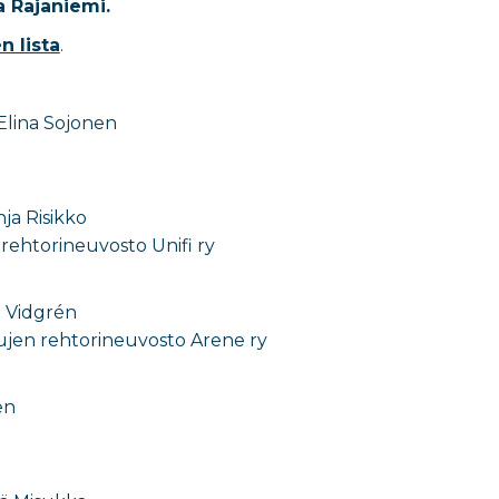
a Rajaniemi.
n lista
.
 Elina Sojonen
ja Risikko
rehtorineuvosto Unifi ry
 Vidgrén
jen rehtorineuvosto Arene ry
en