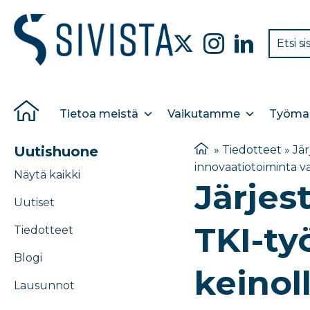
Tietoa meistä
Vaikutamme
Työmar
Uutishuone
»
Tiedotteet
»
Jär
innovaatiotoiminta v
Näytä kaikki
Järjes
Uutiset
TKI-työ
Tiedotteet
Blogi
keinol
Lausunnot