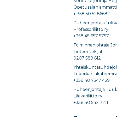
Koulutusjohtaja Hel
Opetusalan ammattij
+ 358 50 5286682
Puheenjohtaja Jukka
Professoriliitto ry
+358 45 657 5757
Toiminnanjohtaja Jo
Tieteentekijät
0207 589 612
Yhteiskuntasuhdejoh
Tekniikan akateemis
+358 40 7547 459
Puheenjohtaja Tuula
Lääkäriliitto ry
+358 40 542 7211