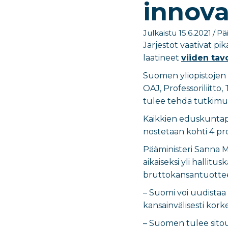
innova
Julkaistu 15.6.2021
/
Päi
Järjestöt vaativat pi
laatineet
viiden tavo
Suomen yliopistojen
OAJ, Professoriliitto,
tulee tehdä tutkimus
Kaikkien eduskuntap
nostetaan kohti 4 pro
Pääministeri Sanna 
aikaiseksi yli hallit
bruttokansantuottee
– Suomi voi uudistaa
kansainvälisesti kork
– Suomen tulee sitou