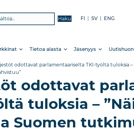
FI
SV
ENG
Haku
kkinat
Tietoa alasta
Jäsenyys
Uutishuon
jestöt odottavat parlamentaariselta TKI-työltä tuloksia –
ahvistuu”
töt odottavat par
ltä tuloksia – ”Näi
la Suomen tutkimu