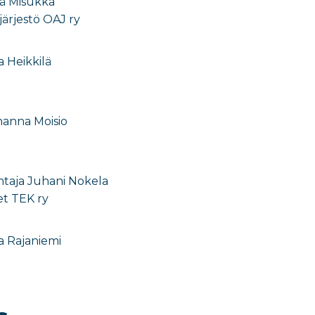
jä Misukka
ärjestö OAJ ry
 Heikkilä
hanna Moisio
taja Juhani Nokela
et TEK ry
 Rajaniemi