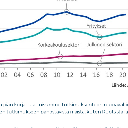
da pian korjattua, luisumme tutkimuksenteon reunavaltio
een tutkimukseen panostavista maista, kuten Ruotsista ja