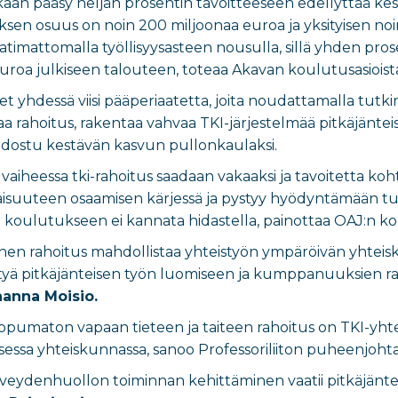
 pääsy neljän prosentin tavoitteeseen edellyttää kesk
uksen osuus on noin 200 miljoonaa euroa ja yksityisen noin
atimattomalla työllisyysasteen nousulla, sillä yhden pro
uroa julkiseen talouteen, toteaa Akavan koulutusasioista
eet yhdessä viisi pääperiaatetta, joita noudattamalla tutki
aa rahoitus, rakentaa vahvaa TKI-järjestelmää pitkäjänteis
odostu kestävän kasvun pullonkaulaksi.
 vaiheessa tki-rahoitus saadaan vakaaksi ja tavoitetta k
isuuteen osaamisen kärjessä ja pystyy hyödyntämään tut
n koulutukseen ei kannata hidastella, painottaa OAJ:n k
einen rahoitus mahdollistaa yhteistyön ympäröivän yhtei
ittyä pitkäjänteisen työn luomiseen ja kumppanuuksien r
anna Moisio.
riippumaton vapaan tieteen ja taiteen rahoitus on TKI-yh
ssa yhteiskunnassa, sanoo Professoriliiton puheenjoht
rveydenhuollon toiminnan kehittäminen vaatii pitkäjänteis