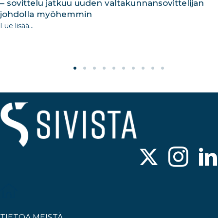
– sovittelu jatkuu uuden valtakunnansovittelijan
johdolla myöhemmin
Lue lisää...
TIETOA MEISTÄ