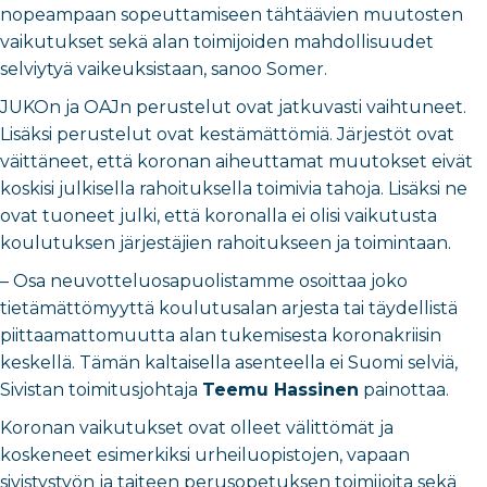
nopeampaan sopeuttamiseen tähtäävien muutosten
vaikutukset sekä alan toimijoiden mahdollisuudet
selviytyä vaikeuksistaan, sanoo Somer.
JUKOn ja OAJn perustelut ovat jatkuvasti vaihtuneet.
Lisäksi perustelut ovat kestämättömiä. Järjestöt ovat
väittäneet, että koronan aiheuttamat muutokset eivät
koskisi julkisella rahoituksella toimivia tahoja. Lisäksi ne
ovat tuoneet julki, että koronalla ei olisi vaikutusta
koulutuksen järjestäjien rahoitukseen ja toimintaan.
– Osa neuvotteluosapuolistamme osoittaa joko
tietämättömyyttä koulutusalan arjesta tai täydellistä
piittaamattomuutta alan tukemisesta koronakriisin
keskellä. Tämän kaltaisella asenteella ei Suomi selviä,
Sivistan toimitusjohtaja
Teemu Hassinen
painottaa.
Koronan vaikutukset ovat olleet välittömät ja
koskeneet esimerkiksi urheiluopistojen, vapaan
sivistystyön ja taiteen perusopetuksen toimijoita sekä