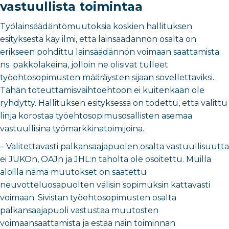
vastuullista toimintaa
Työlainsäädäntömuutoksia koskien hallituksen
esityksestä käy ilmi, että lainsäädännön osalta on
erikseen pohdittu lainsäädännön voimaan saattamista
ns. pakkolakeina, jolloin ne olisivat tulleet
työehtosopimusten määräysten sijaan sovellettaviksi.
Tähän toteuttamisvaihtoehtoon ei kuitenkaan ole
ryhdytty. Hallituksen esityksessä on todettu, että valittu
linja korostaa työehtosopimusosallisten asemaa
vastuullisina työmarkkinatoimijoina.
– Valitettavasti palkansaajapuolen osalta vastuullisuutta
ei JUKOn, OAJn ja JHL:n taholta ole osoitettu. Muilla
aloilla nämä muutokset on saatettu
neuvotteluosapuolten välisin sopimuksin kattavasti
voimaan. Sivistan työehtosopimusten osalta
palkansaajapuoli vastustaa muutosten
voimaansaattamista ja estää näin toiminnan