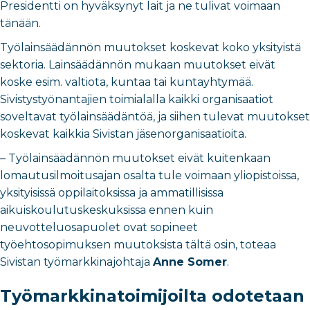
Presidentti on hyväksynyt lait ja ne tulivat voimaan
tänään.
Työlainsäädännön muutokset koskevat koko yksityistä
sektoria. Lainsäädännön mukaan muutokset eivät
koske esim. valtiota, kuntaa tai kuntayhtymää.
Sivistystyönantajien toimialalla kaikki organisaatiot
soveltavat työlainsäädäntöä, ja siihen tulevat muutokset
koskevat kaikkia Sivistan jäsenorganisaatioita.
– Työlainsäädännön muutokset eivät kuitenkaan
lomautusilmoitusajan osalta tule voimaan yliopistoissa,
yksityisissä oppilaitoksissa ja ammatillisissa
aikuiskoulutuskeskuksissa ennen kuin
neuvotteluosapuolet ovat sopineet
työehtosopimuksen muutoksista tältä osin, toteaa
Sivistan työmarkkinajohtaja
Anne Somer
.
Työmarkkinatoimijoilta odotetaan