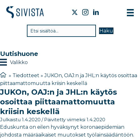
TI
Haku
VA
TY
Uutishuone
TI
Valikko
JÄ
»
Tiedotteet
»
JUKOn, OAJ:n ja JHL:n käytös osoittaa
piittaamattomuutta kriisin keskellä
UU
JUKOn, OAJ:n ja JHL:n käytös
YH
osoittaa piittaamattomuutta
kriisin keskellä
Julkaistu 1.4.2020
/
Päivitetty viimeksi 1.4.2020
Eduskunta on eilen hyväksynyt koronaepidemian
johdosta määräaikaiset muutokset työlainsäädäntöön.