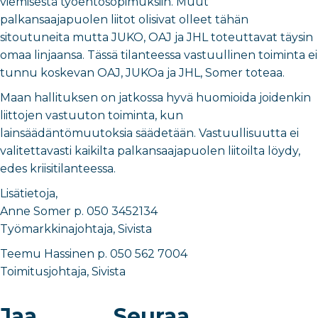
viemisestä työehtosopimuksiin. Muut
palkansaajapuolen liitot olisivat olleet tähän
sitoutuneita mutta JUKO, OAJ ja JHL toteuttavat täysin
omaa linjaansa. Tässä tilanteessa vastuullinen toiminta ei
tunnu koskevan OAJ, JUKOa ja JHL, Somer toteaa.
Maan hallituksen on jatkossa hyvä huomioida joidenkin
liittojen vastuuton toiminta, kun
lainsäädäntömuutoksia säädetään. Vastuullisuutta ei
valitettavasti kaikilta palkansaajapuolen liitoilta löydy,
edes kriisitilanteessa.
Lisätietoja,
Anne Somer p. 050 3452134
Työmarkkinajohtaja, Sivista
Teemu Hassinen p. 050 562 7004
Toimitusjohtaja, Sivista
Jaa
Seuraa