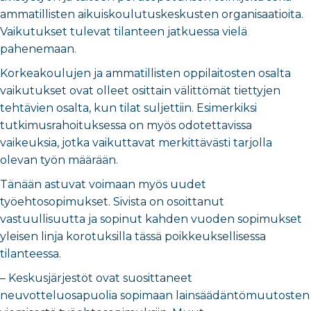
ammatillisten aikuiskoulutuskeskusten organisaatioita.
Vaikutukset tulevat tilanteen jatkuessa vielä
pahenemaan.
Korkeakoulujen ja ammatillisten oppilaitosten osalta
vaikutukset ovat olleet osittain välittömät tiettyjen
tehtävien osalta, kun tilat suljettiin. Esimerkiksi
tutkimusrahoituksessa on myös odotettavissa
vaikeuksia, jotka vaikuttavat merkittävästi tarjolla
olevan työn määrään.
Tänään astuvat voimaan myös uudet
työehtosopimukset. Sivista on osoittanut
vastuullisuutta ja sopinut kahden vuoden sopimukset
yleisen linja korotuksilla tässä poikkeuksellisessa
tilanteessa.
– Keskusjärjestöt ovat suosittaneet
neuvotteluosapuolia sopimaan lainsäädäntömuutosten