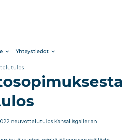
e
Yhteystiedot
ttelutulos
htosopimuksesta
tulos
.2022 neuvottelutulos Kansallisgallerian