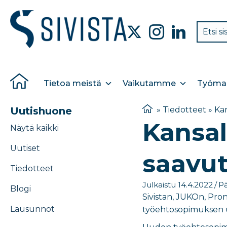
Tietoa meistä
Vaikutamme
Työmar
Uutishuone
»
Tiedotteet
»
Kan
Kansal
Näytä kaikki
Uutiset
saavut
Tiedotteet
Julkaistu 14.4.2022
/
Pä
Blogi
Sivistan, JUKOn, Pron
Lausunnot
työehtosopimuksen u