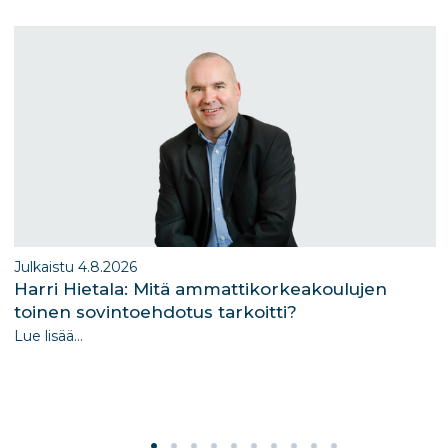
m
n
Julkaistu 4.8.2026
Harri Hietala: Mitä ammattikorkeakoulujen
toinen sovintoehdotus tarkoitti?
Lue lisää...