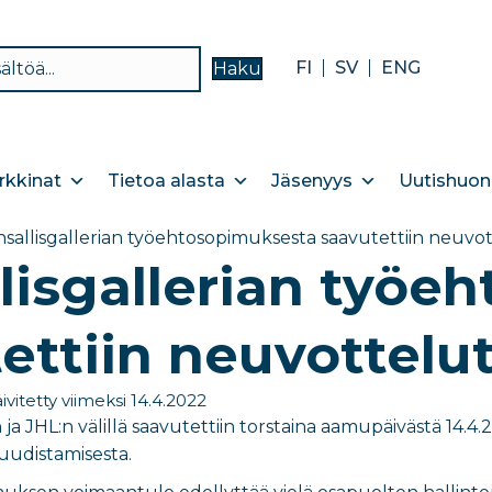
FI
SV
ENG
Haku
kkinat
Tietoa alasta
Jäsenyys
Uutishuon
sallisgallerian työehtosopimuksesta saavutettiin neuvo
lisgallerian työe
ettiin neuvottelu
ivitetty viimeksi 14.4.2022
 ja JHL:n välillä saavutettiin torstaina aamupäivästä 14.4
udistamisesta.