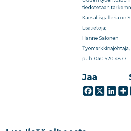
Uuden työehtosopimuk
tiedotetaan tarkemm
Kansallisgalleria on 
Lisätietoja;
Hanne Salonen
Työmarkkinajohtaja, S
puh. 040 520 4877
Jaa
F
X
Li
a
n
c
k
e
e
b
dI