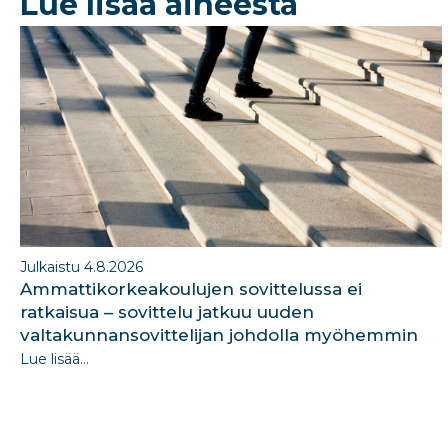
Lue lisää aiheesta
o
n
o
k
Julkaistu 4.8.2026
Ammattikorkeakoulujen sovittelussa ei
ratkaisua – sovittelu jatkuu uuden
valtakunnansovittelijan johdolla myöhemmin
Lue lisää...