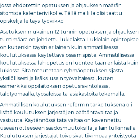
jossa ehdotettiin opetuksen ja ohjauksen määrän
sitomista kalenteriviikolle. Tällä mallilla olisi taattu
opiskelijalle täysi työviikko.
Asetuksen mukainen 12 tunnin opetuksen ja ohjauksen
tuntimäärä on johdettu lukiolaista. Lukiolain opintopiste
on kuitenkin täysin erilainen kuin ammatillisessa
koulutuksessa käytettävä osaamispiste. Ammatillisessa
koulutuksessa lähiopetus on luonteeltaan erilaista kuin
lukiossa. Sitä toteutetaan ryhmäopetuksen sijasta
yksilöllisesti ja lisäksi usein työvaltaisesti, kuten
esimerkiksi oppilaitoksen opetusravintolassa,
talotyömaalla, työsaleissa tai asiakastöitä tekemällä.
Ammatillisen koulutuksen reformin tarkoituksena oli
lisätä koulutuksen järjestäjien päätäntävaltaa ja
vastuuta. Käytännössä tätä valtaa on kavennettu
useaan otteeseen säädösmuutoksilla ja lain tulkinnalla.
Koulutuksen järjestäjät toivoisivat tiiviimpää yhteistyötä