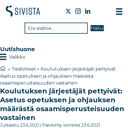
TI
Haku
VA
TY
Uutishuone
TI
Valikko
JÄ
»
Tiedotteet
»
Koulutuksen järjestäjät pettyivät:
Asetus opetuksen ja ohjauksen määrästä
UU
osaamisperusteisuuden vastainen
Koulutuksen järjestäjät pettyivät:
YH
Asetus opetuksen ja ohjauksen
määrästä osaamisperusteisuuden
vastainen
Julkaistu 23.6.2021
/
Päivitetty viimeksi 23.6.2021