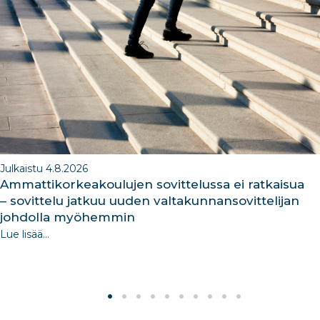
o
n
m
n
o
k
Julkaistu 4.8.2026
Ammattikorkeakoulujen sovittelussa ei ratkaisua
– sovittelu jatkuu uuden valtakunnansovittelijan
johdolla myöhemmin
Lue lisää...