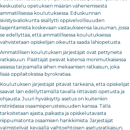
keskustelu opetuksen määrän vähenemisestä
ammatillisessa koulutuksessa. Eduskunnan
sivistysvaliokunta sisällytti oppivelvollisuuden
laajentamista koskevaan vastaukseensa lausuman, jossa
se edellyttää, että ammatillisessa koulutuksessa
vahvistetaan opiskelijan oikeutta saada lähiopetusta.
Ammatillisen koulutuksen järjestäjät ovat pettyneitä
ratkaisuun. Päättäjät pesivät kätensä monimutkaisessa
asiassa tarjoamalla siihen mekaanisen ratkaisun, joka
lisää oppilaitoksissa byrokratiaa.
Koulutuksen järjestäjät pitävät tärkeänä, että opiskelijat
saavat lain edellyttämällä tavalla riittävästi opetusta ja
ohjausta. Juuri hyväksytty asetus on kuitenkin
ristiriidassa osaamisperusteisuuden kanssa. Tällä
tarkoitetaan ajasta, paikasta ja opiskelutavasta
riippumatonta osaamisen hankkimista. Järjestäjät
valmistelivat keväällä vaihtoehtoisen asetusratkaisun,