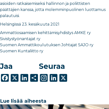
asioiden ratkaisemiseksi hallinnon ja poliittisten
päättäjien kanssa, jotta molemminpuolinen luottamus
palautuisi.
Helsingissä 23. kesäkuuta 2021
Ammattiosaamisen kehittämisyhdistys AMKE ry
Sivistystyönantajat ry
Suomen Ammattikoulutuksen Johtajat SAJO ry
Suomen Kuntaliitto ry
Jaa
Seuraa
F
X
Li
S
In
Li
X
a
n
h
st
n
c
k
ar
a
k
e
e
e
g
e
Lue lisää aiheesta
b
dI
ra
dI