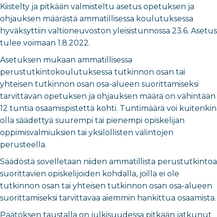
Kiistelty ja pitkään valmisteltu asetus opetuksen ja
ohjauksen määrästä ammatillisessa koulutuksessa
hyväksyttiin valtioneuvoston yleisistunnossa 23.6. Asetus
tulee voimaan 1.8.2022.
Asetuksen mukaan ammatillisessa
perustutkintokoulutuksessa tutkinnon osan tai
yhteisen tutkinnon osan osa-alueen suorittamiseksi
tarvittavan opetuksen ja ohjauksen määrä on vähintään
12 tuntia osaamispistettä kohti. Tuntimäärä voi kuitenkin
olla säädettyä suurempi tai pienempi opiskelijan
oppimisvalmiuksien tai yksilöllisten valintojen
perusteella.
Säädöstä sovelletaan niiden ammatillista perustutkintoa
suorittavien opiskelijoiden kohdalla, joilla ei ole
tutkinnon osan tai yhteisen tutkinnon osan osa-alueen
suorittamiseksi tarvittavaa aiemmin hankittua osaamista.
Päätöksen taustalla on julkisuudessa pitkään jatkunut