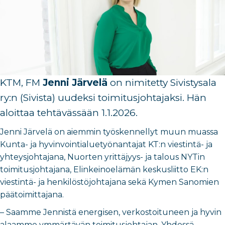
KTM, FM
Jenni Järvelä
on nimitetty Sivistysala
ry:n (Sivista) uudeksi toimitusjohtajaksi. Hän
aloittaa tehtävässään 1.1.2026.
Jenni Järvelä on aiemmin työskennellyt muun muassa
Kunta- ja hyvinvointialuetyönantajat KT:n viestintä- ja
yhteysjohtajana, Nuorten yrittäjyys- ja talous NYTin
toimitusjohtajana, Elinkeinoelämän keskusliitto EK:n
viestintä- ja henkilöstöjohtajana sekä Kymen Sanomien
päätoimittajana.
– Saamme Jennistä energisen, verkostoituneen ja hyvin
alaamme ymmärtävän toimitusjohtajan. Yhdessä