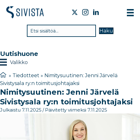
TI
Haku
VA
TY
Uutishuone
TI
Valikko
JÄ
»
Tiedotteet
»
Nimitysuutinen: Jenni Järvelä
Sivistysala ry:n toimitusjohtajaksi
UU
Nimitysuutinen: Jenni Järvelä
YH
Sivistysala ry:n toimitusjohtajaksi
Julkaistu 7.11.2025
/
Päivitetty viimeksi 7.11.2025