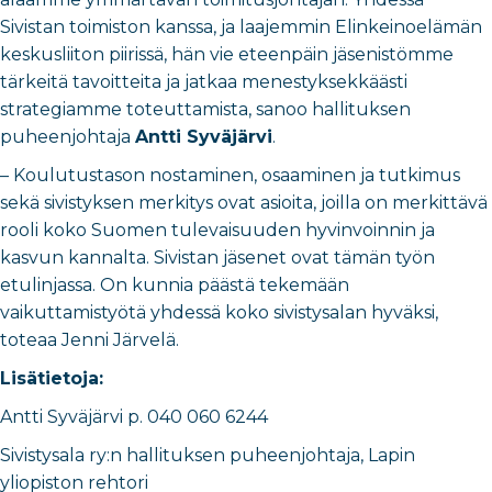
Sivistan toimiston kanssa, ja laajemmin Elinkeinoelämän
keskusliiton piirissä, hän vie eteenpäin jäsenistömme
tärkeitä tavoitteita ja jatkaa menestyksekkäästi
strategiamme toteuttamista, sanoo hallituksen
puheenjohtaja
Antti Syväjärvi
.
– Koulutustason nostaminen, osaaminen ja tutkimus
sekä sivistyksen merkitys ovat asioita, joilla on merkittävä
rooli koko Suomen tulevaisuuden hyvinvoinnin ja
kasvun kannalta. Sivistan jäsenet ovat tämän työn
etulinjassa. On kunnia päästä tekemään
vaikuttamistyötä yhdessä koko sivistysalan hyväksi,
toteaa Jenni Järvelä.
Lisätietoja:
Antti Syväjärvi p. 040 060 6244
Sivistysala ry:n hallituksen puheenjohtaja, Lapin
yliopiston rehtori