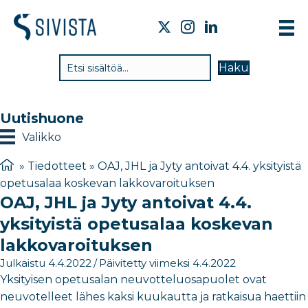
TI
Haku
VA
TY
Uutishuone
TI
Valikko
JÄ
»
Tiedotteet
»
OAJ, JHL ja Jyty antoivat 4.4. yksityistä
opetusalaa koskevan lakkovaroituksen
UU
OAJ, JHL ja Jyty antoivat 4.4.
YH
yksityistä opetusalaa koskevan
lakkovaroituksen
Julkaistu 4.4.2022
/
Päivitetty viimeksi 4.4.2022
Yksityisen opetusalan neuvotteluosapuolet ovat
neuvotelleet lähes kaksi kuukautta ja ratkaisua haettiin