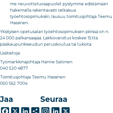
me neuvotteluosapuolet pystymme edistämään
hakemalla rakentavasti ratkaisua
työehtosopimuksiin, lausuu toimitusjohtaja Teemu
Hassinen.
Yksityisen opetusalan työehtosopimuksen piirissä on n.
24 000 palkansaajaa. Lakkovaroitus koskee 15:ttä
pääkaupunkiseudun peruskoulua tai lukiota.
Lisätietoja:
Työmarkkinajohtaja Hanne Salonen
040 520 4877
Toimitusjohtaja Teemu Hassinen
050 562 7004
Jaa
Seuraa
F
X
Li
S
In
Li
X