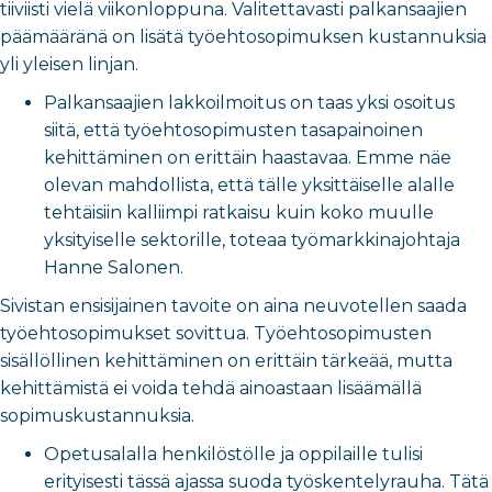
tiiviisti vielä viikonloppuna. Valitettavasti palkansaajien
päämääränä on lisätä työehtosopimuksen kustannuksia
yli yleisen linjan.
Palkansaajien lakkoilmoitus on taas yksi osoitus
siitä, että työehtosopimusten tasapainoinen
kehittäminen on erittäin haastavaa. Emme näe
olevan mahdollista, että tälle yksittäiselle alalle
tehtäisiin kalliimpi ratkaisu kuin koko muulle
yksityiselle sektorille, toteaa työmarkkinajohtaja
Hanne Salonen.
Sivistan ensisijainen tavoite on aina neuvotellen saada
työehtosopimukset sovittua. Työehtosopimusten
sisällöllinen kehittäminen on erittäin tärkeää, mutta
kehittämistä ei voida tehdä ainoastaan lisäämällä
sopimuskustannuksia.
Opetusalalla henkilöstölle ja oppilaille tulisi
erityisesti tässä ajassa suoda työskentelyrauha. Tätä