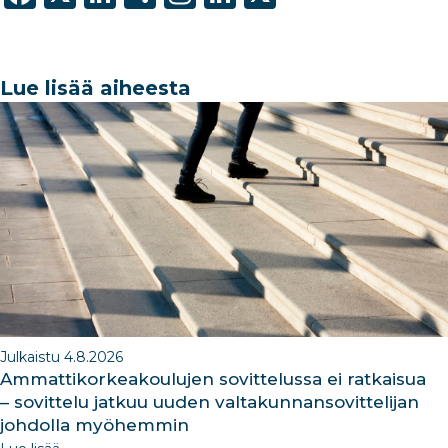
a
n
h
st
n
c
k
ar
a
k
e
e
e
g
e
Lue lisää aiheesta
b
dI
ra
dI
o
n
m
n
o
k
Julkaistu 4.8.2026
Ammattikorkeakoulujen sovittelussa ei ratkaisua
– sovittelu jatkuu uuden valtakunnansovittelijan
johdolla myöhemmin