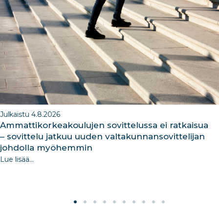
o
n
m
n
o
k
Julkaistu 4.8.2026
Ammattikorkeakoulujen sovittelussa ei ratkaisua
– sovittelu jatkuu uuden valtakunnansovittelijan
johdolla myöhemmin
Lue lisää...