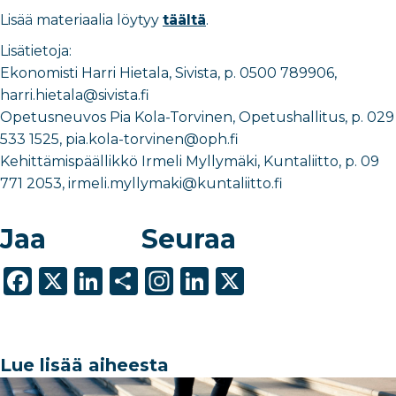
Lisää materiaalia löytyy
täältä
.
Lisätietoja:
Ekonomisti Harri Hietala, Sivista, p. 0500 789906,
harri.hietala@sivista.fi
Opetusneuvos Pia Kola-Torvinen, Opetushallitus, p. 029
533 1525, pia.kola-torvinen@oph.fi
Kehittämispäällikkö Irmeli Myllymäki, Kuntaliitto, p. 09
771 2053, irmeli.myllymaki@kuntaliitto.fi
Jaa
Seuraa
F
X
Li
S
In
Li
X
a
n
h
st
n
c
k
ar
a
k
e
e
e
g
e
Lue lisää aiheesta
b
dI
ra
dI