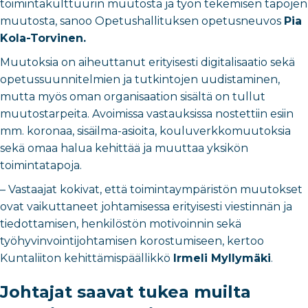
toimintakulttuurin muutosta ja työn tekemisen tapojen
muutosta, sanoo Opetushallituksen opetusneuvos
Pia
Kola-Torvinen.
Muutoksia on aiheuttanut erityisesti digitalisaatio sekä
opetussuunnitelmien ja tutkintojen uudistaminen,
mutta myös oman organisaation sisältä on tullut
muutostarpeita. Avoimissa vastauksissa nostettiin esiin
mm. koronaa, sisäilma-asioita, kouluverkkomuutoksia
sekä omaa halua kehittää ja muuttaa yksikön
toimintatapoja.
– Vastaajat kokivat, että toimintaympäristön muutokset
ovat vaikuttaneet johtamisessa erityisesti viestinnän ja
tiedottamisen, henkilöstön motivoinnin sekä
työhyvinvointijohtamisen korostumiseen, kertoo
Kuntaliiton kehittämispäällikkö
Irmeli Myllymäki
.
Johtajat saavat tukea muilta