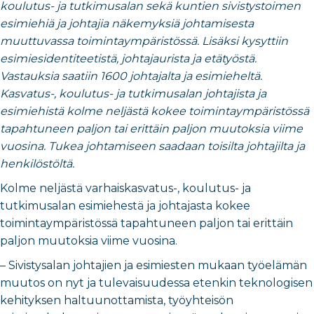
koulutus- ja tutkimusalan sekä kuntien sivistystoimen
esimiehiä ja johtajia näkemyksiä johtamisesta
muuttuvassa toimintaympäristössä. Lisäksi kysyttiin
esimiesidentiteetistä, johtajaurista ja etätyöstä.
Vastauksia saatiin 1600 johtajalta ja esimieheltä.
Kasvatus-, koulutus- ja tutkimusalan johtajista ja
esimiehistä kolme neljästä kokee toimintaympäristössä
tapahtuneen paljon tai erittäin paljon muutoksia viime
vuosina. Tukea johtamiseen saadaan toisilta johtajilta ja
henkilöstöltä.
Kolme neljästä varhaiskasvatus-, koulutus- ja
tutkimusalan esimiehestä ja johtajasta kokee
toimintaympäristössä tapahtuneen paljon tai erittäin
paljon muutoksia viime vuosina.
– Sivistysalan johtajien ja esimiesten mukaan työelämän
muutos on nyt ja tulevaisuudessa etenkin teknologisen
kehityksen haltuunottamista, työyhteisön