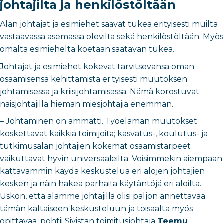
johtajilta ja henkilöstöltään
Alan johtajat ja esimiehet saavat tukea erityisesti muilta
vastaavassa asemassa olevilta sekä henkilöstöltään. Myös
omalta esimieheltä koetaan saatavan tukea.
Johtajat ja esimiehet kokevat tarvitsevansa oman
osaamisensa kehittämistä erityisesti muutoksen
johtamisessa ja kriisijohtamisessa. Nämä korostuvat
naisjohtajilla hieman miesjohtajia enemmän.
– Johtaminen on ammatti. Työelämän muutokset
koskettavat kaikkia toimijoita; kasvatus-, koulutus- ja
tutkimusalan johtajien kokemat osaamistarpeet
vaikuttavat hyvin universaaleilta. Voisimmekin aiempaan
kattavammin käydä keskustelua eri alojen johtajien
kesken ja näin hakea parhaita käytäntöjä eri aloilta.
Uskon, että alamme johtajilla olisi paljon annettavaa
tämän kaltaiseen keskusteluun ja toisaalta myös
opittavaa, pohtii Sivistan toimitusjohtaja
Teemu