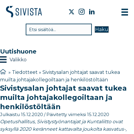
TI
Haku
VA
TY
Uutishuone
TI
Valikko
JÄ
»
Tiedotteet
»
Sivistysalan johtajat saavat tukea
muilta johtajakollegoiltaan ja henkilöstöltään
UU
Sivistysalan johtajat saavat tukea
YH
muilta johtajakollegoiltaan ja
henkilöstöltään
Julkaistu 15.12.2020
/
Päivitetty viimeksi 15.12.2020
Opetushallitus, Sivistystyönantajat ja Kuntaliitto ovat
syksyllä 2020 keränneet kattavalta joukolta kasvatus-,