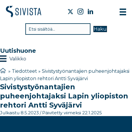
TI
Haku
VA
TY
Uutishuone
TI
Valikko
JÄ
»
Tiedotteet
»
Sivistystyönantajien puheenjohtajaksi
Lapin yliopiston rehtori Antti Syväjärvi
UU
Sivistystyönantajien
YH
puheenjohtajaksi Lapin yliopiston
rehtori Antti Syväjärvi
Julkaistu 8.5.2023
/
Päivitetty viimeksi 22.1.2025