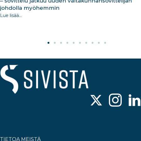
– sovittelu jatkuu uuden valtakunnansovittelijan
johdolla myöhemmin
Lue lisää...
TIETOA MEISTÄ