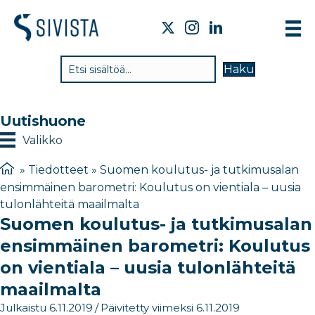
TI
Haku
VA
TY
Uutishuone
TI
Valikko
JÄ
»
Tiedotteet
»
Suomen koulutus- ja tutkimusalan
ensimmäinen barometri: Koulutus on vientiala – uusia
UU
tulonlähteitä maailmalta
Suomen koulutus- ja tutkimusalan
YH
ensimmäinen barometri: Koulutus
on vientiala – uusia tulonlähteitä
maailmalta
Julkaistu 6.11.2019
/
Päivitetty viimeksi 6.11.2019