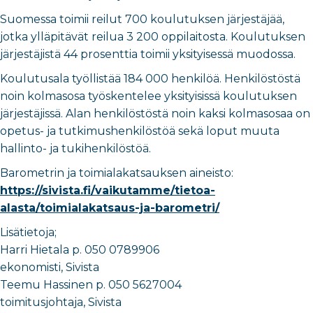
Suomessa toimii reilut 700 koulutuksen järjestäjää,
jotka ylläpitävät reilua 3 200 oppilaitosta. Koulutuksen
järjestäjistä 44 prosenttia toimii yksityisessä muodossa.
Koulutusala työllistää 184 000 henkilöä. Henkilöstöstä
noin kolmasosa työskentelee yksityisissä koulutuksen
järjestäjissä. Alan henkilöstöstä noin kaksi kolmasosaa on
opetus- ja tutkimushenkilöstöä sekä loput muuta
hallinto- ja tukihenkilöstöä.
Barometrin ja toimialakatsauksen aineisto:
https://sivista.fi/vaikutamme/tietoa-
alasta/toimialakatsaus-ja-barometri/
Lisätietoja;
Harri Hietala p. 050 0789906
ekonomisti, Sivista
Teemu Hassinen p. 050 5627004
toimitusjohtaja, Sivista