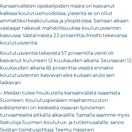
Kansainvälisten opiskelijoiden määrä on kasvanut
kaikissa koulutusmuodoissa, yleisintä se on ollut
ammattikorkeakouluissa ja yliopistoissa. Samaan aikaan
vastaajat näkevät mahdollisuuksia koulutusviennin
kasvussa. Vastanneista 23 prosenttia ilmoitti tekevänsä
koulutusvientiä.
Koulutusvientiä tekevistä 57 prosentilla vienti oli
kasvanut kuluneen 12 kuukauden aikana. Seuraavan 12
kuukauden aikana 65 prosenttia viejistä ennakoi
koulutusviennin kasvavan eikä kukaan arvioi sen
laskevan.
– Meidän tulee houkutella kansainvälistä osaamista
Suomeen. Koulutusperäisen maahanmuuton
edistäminen on keskeistä osaavan työvoiman
turvaamiseksi pitkällä aikavälillä. Samalla saamme myös
lisätuloja Suomen koulutus- ja tutkimusalalle, sanoo
Sivistan toimitusjohtaja Teemu Hassinen.