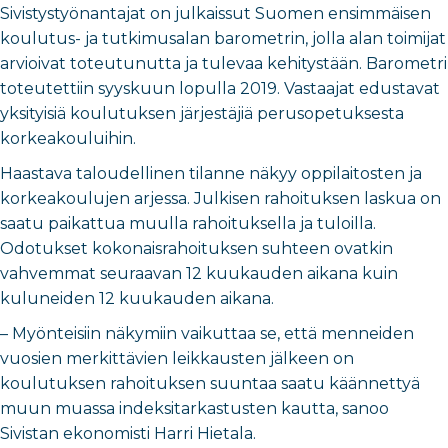
Sivistystyönantajat on julkaissut Suomen ensimmäisen
koulutus- ja tutkimusalan barometrin, jolla alan toimijat
arvioivat toteutunutta ja tulevaa kehitystään. Barometri
toteutettiin syyskuun lopulla 2019. Vastaajat edustavat
yksityisiä koulutuksen järjestäjiä perusopetuksesta
korkeakouluihin.
Haastava taloudellinen tilanne näkyy oppilaitosten ja
korkeakoulujen arjessa. Julkisen rahoituksen laskua on
saatu paikattua muulla rahoituksella ja tuloilla.
Odotukset kokonaisrahoituksen suhteen ovatkin
vahvemmat seuraavan 12 kuukauden aikana kuin
kuluneiden 12 kuukauden aikana.
– Myönteisiin näkymiin vaikuttaa se, että menneiden
vuosien merkittävien leikkausten jälkeen on
koulutuksen rahoituksen suuntaa saatu käännettyä
muun muassa indeksitarkastusten kautta, sanoo
Sivistan ekonomisti Harri Hietala.