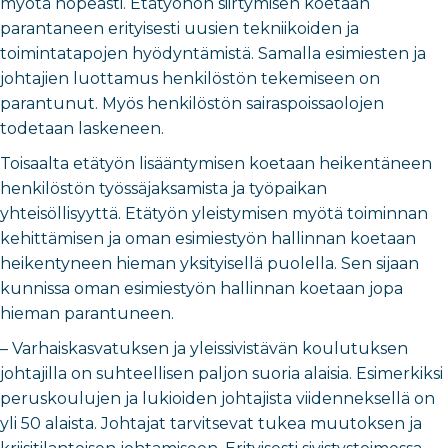
myötä nopeasti. Etätyöhön siirtymisen koetaan
parantaneen erityisesti uusien tekniikoiden ja
toimintatapojen hyödyntämistä. Samalla esimiesten ja
johtajien luottamus henkilöstön tekemiseen on
parantunut. Myös henkilöstön sairaspoissaolojen
todetaan laskeneen.
Toisaalta etätyön lisääntymisen koetaan heikentäneen
henkilöstön työssäjaksamista ja työpaikan
yhteisöllisyyttä. Etätyön yleistymisen myötä toiminnan
kehittämisen ja oman esimiestyön hallinnan koetaan
heikentyneen hieman yksityisellä puolella. Sen sijaan
kunnissa oman esimiestyön hallinnan koetaan jopa
hieman parantuneen.
– Varhaiskasvatuksen ja yleissivistävän koulutuksen
johtajilla on suhteellisen paljon suoria alaisia. Esimerkiksi
peruskoulujen ja lukioiden johtajista viidenneksellä on
yli 50 alaista. Johtajat tarvitsevat tukea muutoksen ja