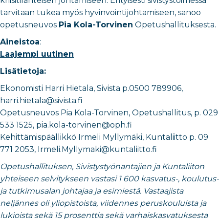
kriisitilanteisen johtamiseen. Erityisesti sivistystoimessa
tarvitaan tukea myös hyvinvointijohtamiseen, sanoo
opetusneuvos
Pia Kola-Torvinen
Opetushallituksesta.
Aineistoa
:
Laajempi uutinen
Lisätietoja:
Ekonomisti Harri Hietala, Sivista p.0500 789906,
harri.hietala@sivista.fi
Opetusneuvos Pia Kola-Torvinen, Opetushallitus, p. 029
533 1525, pia.kola-torvinen@oph.fi
Kehittämispäällikkö Irmeli Myllymäki, Kuntaliitto p. 09
771 2053, Irmeli.Myllymaki@kuntaliitto.fi
Opetushallituksen, Sivistystyönantajien ja Kuntaliiton
yhteiseen selvitykseen vastasi 1 600 kasvatus-, koulutus-
ja tutkimusalan johtajaa ja esimiestä. Vastaajista
neljännes oli yliopistoista, viidennes peruskouluista ja
lukioista sekä 15 prosenttia sekä varhaiskasvatuksesta