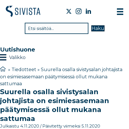
TI
Haku
VA
TY
Uutishuone
TI
Valikko
JÄ
»
Tiedotteet
»
Suurella osalla sivistysalan johtajista
on esimiesasemaan päätymisessä ollut mukana
UU
sattumaa
Suurella osalla sivistysalan
YH
johtajista on esimiesasemaan
päätymisessä ollut mukana
sattumaa
Julkaistu 4.11.2020
/
Päivitetty viimeksi 5.11.2020