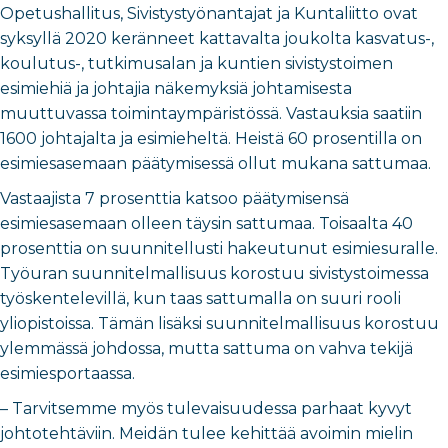
Opetushallitus, Sivistystyönantajat ja Kuntaliitto ovat
syksyllä 2020 keränneet kattavalta joukolta kasvatus-,
koulutus-, tutkimusalan ja kuntien sivistystoimen
esimiehiä ja johtajia näkemyksiä johtamisesta
muuttuvassa toimintaympäristössä. Vastauksia saatiin
1600 johtajalta ja esimieheltä. Heistä 60 prosentilla on
esimiesasemaan päätymisessä ollut mukana sattumaa.
Vastaajista 7 prosenttia katsoo päätymisensä
esimiesasemaan olleen täysin sattumaa. Toisaalta 40
prosenttia on suunnitellusti hakeutunut esimiesuralle.
Työuran suunnitelmallisuus korostuu sivistystoimessa
työskentelevillä, kun taas sattumalla on suuri rooli
yliopistoissa. Tämän lisäksi suunnitelmallisuus korostuu
ylemmässä johdossa, mutta sattuma on vahva tekijä
esimiesportaassa.
– Tarvitsemme myös tulevaisuudessa parhaat kyvyt
johtotehtäviin. Meidän tulee kehittää avoimin mielin