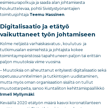
esimiesurapolkuja ja saada alan johtamisesta
houkuttelevaa, pohtii Sivistystyönantajien
toimitusjohtaja
Teemu Hassinen
.
Digitalisaatio ja etätyö
vaikuttaneet työn johtamiseen
Kolme neljästä varhaiskasvatus-, koulutus- ja
tutkimusalan esimiehistä ja johtajista kokee
toimintaympäristössä tapahtuneen paljon tai erittäin
paljon muutoksia viime vuosina.
– Muutoksia on aiheuttanut erityisesti digitalisaatio sekä
opetussuunnitelmien ja tutkintojen uudistaminen,
mutta myös oman organisaation sisältä on tullut
muutostarpeita, sanoo Kuntaliiton kehittämispäällikkö
Irmeli Myllymäki
.
Keväällä 2020 etätyön määrä kasvoi koronatilanteen