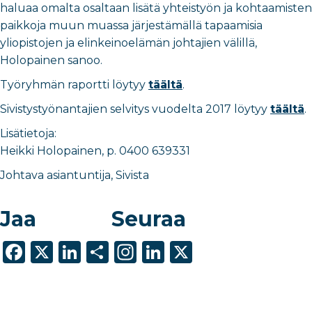
haluaa omalta osaltaan lisätä yhteistyön ja kohtaamisten
paikkoja muun muassa järjestämällä tapaamisia
yliopistojen ja elinkeinoelämän johtajien välillä,
Holopainen sanoo.
Työryhmän raportti löytyy
täältä
.
Sivistystyönantajien selvitys vuodelta 2017 löytyy
täältä
.
Lisätietoja:
Heikki Holopainen, p. 0400 639331
Johtava asiantuntija, Sivista
Jaa
Seuraa
F
X
Li
S
In
Li
X
a
n
h
st
n
c
k
ar
a
k