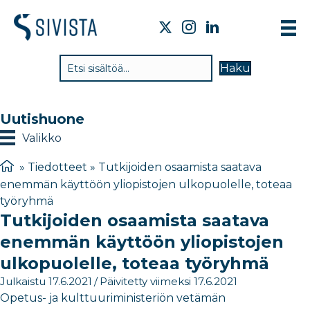
TI
Haku
VA
TY
Uutishuone
TI
Valikko
JÄ
»
Tiedotteet
»
Tutkijoiden osaamista saatava
enemmän käyttöön yliopistojen ulkopuolelle, toteaa
UU
työryhmä
Tutkijoiden osaamista saatava
YH
enemmän käyttöön yliopistojen
ulkopuolelle, toteaa työryhmä
Julkaistu 17.6.2021
/
Päivitetty viimeksi 17.6.2021
Opetus- ja kulttuuriministeriön vetämän