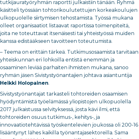
tutkijauratyöryhmän raportti julkaistiin tänään. Ryhmä
käsitteli työssään tohtorikoulutettujen korkeakoulujen
ulkopuolelle siirtymisen tehostamista. Työssä mukana
olleet organisaatiot listaavat raportissa toimenpiteitä,
joita ne toteuttavat itsenäisesti tai yhteistyössä muiden
kanssa edistääkseen tavoitteen toteutumista.
– Teema on erittäin tärkeä. Tutkimusosaamista tarvitaan
yhteiskunnan eri lohkoilla entistä enemmän ja
osaaminen leviää parhaiten ihmisten mukana, sanoo
ryhmän jäsen Sivistystyönantajien johtava asiantuntija
Heikki Holopainen
.
Sivistystyönantajat tarkasteli tohtoreiden osaamisen
hyödyntämistä työelämässä yliopistojen ulkopuolella
2017 julkaistussa selvityksessä, josta kävi ilmi, että
tohtoreiden osuus tutkimus-, kehitys-, ja
innovaatiotehtävissä työskentelevien joukossa oli 200-16
lisääntynyt lähes kaikilla työnantajasektoreilla. Sama