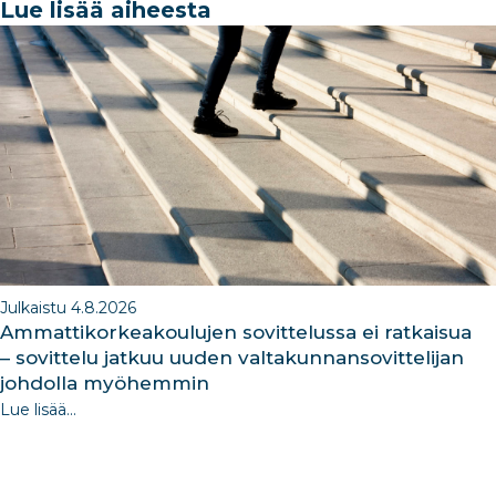
e
e
e
g
e
Lue lisää aiheesta
b
dI
ra
dI
o
n
m
n
o
k
Julkaistu 4.8.2026
Ammattikorkeakoulujen sovittelussa ei ratkaisua
– sovittelu jatkuu uuden valtakunnansovittelijan
johdolla myöhemmin
Lue lisää...