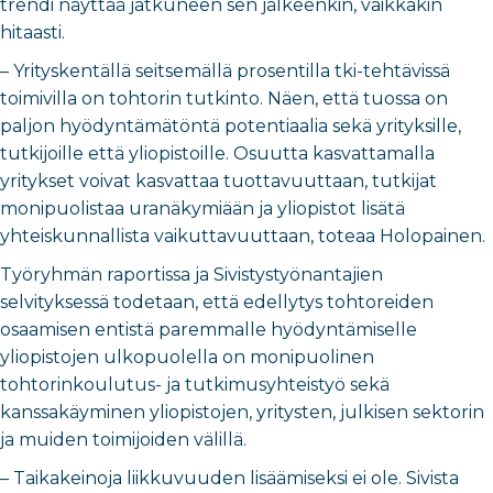
trendi näyttää jatkuneen sen jälkeenkin, vaikkakin
hitaasti.
– Yrityskentällä seitsemällä prosentilla tki-tehtävissä
toimivilla on tohtorin tutkinto. Näen, että tuossa on
paljon hyödyntämätöntä potentiaalia sekä yrityksille,
tutkijoille että yliopistoille. Osuutta kasvattamalla
yritykset voivat kasvattaa tuottavuuttaan, tutkijat
monipuolistaa uranäkymiään ja yliopistot lisätä
yhteiskunnallista vaikuttavuuttaan, toteaa Holopainen.
Työryhmän raportissa ja Sivistystyönantajien
selvityksessä todetaan, että edellytys tohtoreiden
osaamisen entistä paremmalle hyödyntämiselle
yliopistojen ulkopuolella on monipuolinen
tohtorinkoulutus- ja tutkimusyhteistyö sekä
kanssakäyminen yliopistojen, yritysten, julkisen sektorin
ja muiden toimijoiden välillä.
– Taikakeinoja liikkuvuuden lisäämiseksi ei ole. Sivista