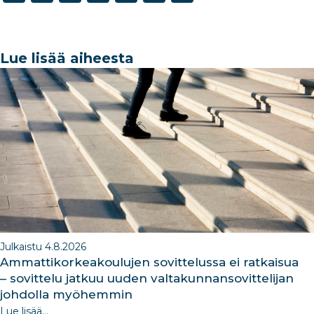
a
n
h
st
n
c
k
ar
a
k
e
e
e
g
e
Lue lisää aiheesta
b
dI
ra
dI
o
n
m
n
o
k
Julkaistu 4.8.2026
Ammattikorkeakoulujen sovittelussa ei ratkaisua
– sovittelu jatkuu uuden valtakunnansovittelijan
johdolla myöhemmin
Lue lisää...