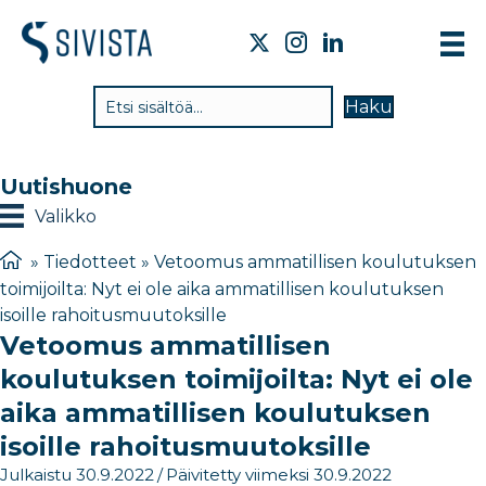
TI
Haku
VA
TY
Uutishuone
TI
Valikko
JÄ
»
Tiedotteet
»
Vetoomus ammatillisen koulutuksen
toimijoilta: Nyt ei ole aika ammatillisen koulutuksen
UU
isoille rahoitusmuutoksille
Vetoomus ammatillisen
YH
koulutuksen toimijoilta: Nyt ei ole
aika ammatillisen koulutuksen
isoille rahoitusmuutoksille
Julkaistu 30.9.2022
/
Päivitetty viimeksi 30.9.2022