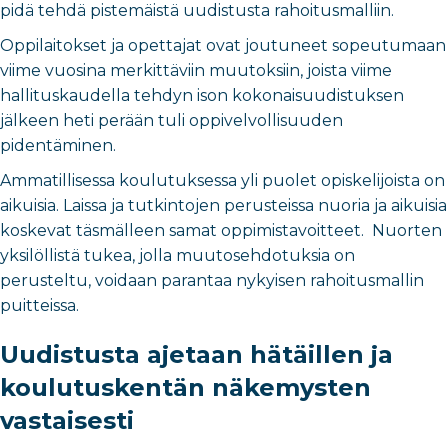
pidä tehdä pistemäistä uudistusta rahoitusmalliin.
Oppilaitokset ja opettajat ovat joutuneet sopeutumaan
viime vuosina merkittäviin muutoksiin, joista viime
hallituskaudella tehdyn ison kokonaisuudistuksen
jälkeen heti perään tuli oppivelvollisuuden
pidentäminen.
Ammatillisessa koulutuksessa yli puolet opiskelijoista on
aikuisia. Laissa ja tutkintojen perusteissa nuoria ja aikuisia
koskevat täsmälleen samat oppimistavoitteet. Nuorten
yksilöllistä tukea, jolla muutosehdotuksia on
perusteltu, voidaan parantaa nykyisen rahoitusmallin
puitteissa.
Uudistusta ajetaan hätäillen ja
koulutuskentän näkemysten
vastaisesti