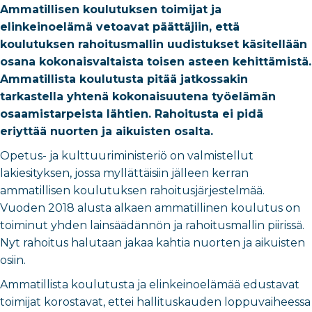
Ammatillisen koulutuksen toimijat ja
elinkeinoelämä vetoavat päättäjiin, että
koulutuksen rahoitusmallin uudistukset käsitellään
osana kokonaisvaltaista toisen asteen kehittämistä.
Ammatillista koulutusta pitää jatkossakin
tarkastella yhtenä kokonaisuutena työelämän
osaamistarpeista lähtien. Rahoitusta ei pidä
eriyttää nuorten ja aikuisten osalta.
Opetus- ja kulttuuriministeriö on valmistellut
lakiesityksen, jossa myllättäisiin jälleen kerran
ammatillisen koulutuksen rahoitusjärjestelmää.
Vuoden 2018 alusta alkaen ammatillinen koulutus on
toiminut yhden lainsäädännön ja rahoitusmallin piirissä.
Nyt rahoitus halutaan jakaa kahtia nuorten ja aikuisten
osiin.
Ammatillista koulutusta ja elinkeinoelämää edustavat
toimijat korostavat, ettei hallituskauden loppuvaiheessa