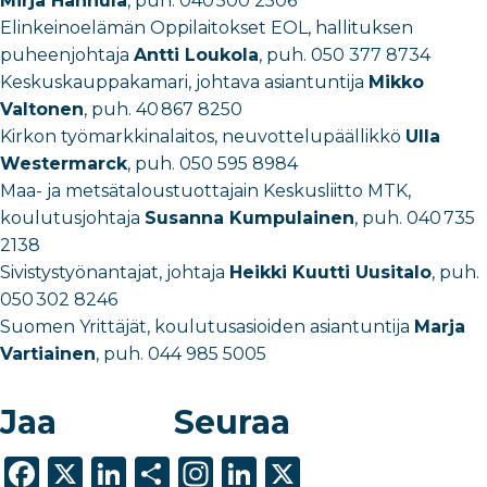
Mirja Hannula
, puh. 040 500 2506
Elinkeinoelämän Oppilaitokset EOL, hallituksen
puheenjohtaja
Antti Loukola
, puh. 050 377 8734
Keskuskauppakamari, johtava asiantuntija
Mikko
Valtonen
, puh. 40 867 8250
Kirkon työmarkkinalaitos, neuvottelupäällikkö
Ulla
Westermarck
, puh. 050 595 8984
Maa- ja metsätaloustuottajain Keskusliitto MTK,
koulutusjohtaja
Susanna Kumpulainen
, puh. 040 735
2138
Sivistystyönantajat, johtaja
Heikki Kuutti Uusitalo
, puh.
050 302 8246
Suomen Yrittäjät, koulutusasioiden asiantuntija
Marja
Vartiainen
, puh. 044 985 5005
Jaa
Seuraa
F
X
Li
S
In
Li
X