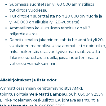
Suomessa suoritetaan yli 60 000 ammatillista
tutkintoa vuodessa.
Tutkintojen suorittajista noin 20 000 on nuoria ja
yli 40 000 on aikuisia (yli 20-vuotiaita).
Ammatillisen koulutuksen rahoitus on yli 2
miljardia euroa.
Rahoitusmallin jakaminen kahtia heikentäisi yli 20-
vuotiaiden mahdollisuuksia ammatillisiin opintoihin,
mikä heikentäisi osaavan työvoiman saatavuutta.
Tilanne korostuisi alueilla, joissa nuorten määrä
vähenee voimakkaimmin.
Allekirjoitukset ja lisätiedot:
Ammattiosaamisen kehittämisyhdistys AMKE,
toimitusjohtaja
Veli-Matti Lamppu
, puh. 050 344 2554
Elinkeinoelämän keskusliitto EK, johtava asiantuntija