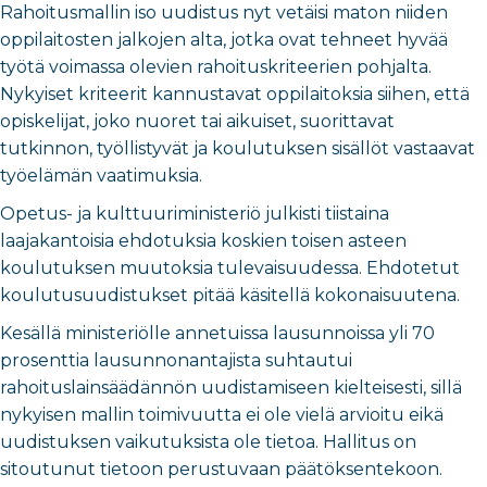
Rahoitusmallin iso uudistus nyt vetäisi maton niiden
oppilaitosten jalkojen alta, jotka ovat tehneet hyvää
työtä voimassa olevien rahoituskriteerien pohjalta.
Nykyiset kriteerit kannustavat oppilaitoksia siihen, että
opiskelijat, joko nuoret tai aikuiset, suorittavat
tutkinnon, työllistyvät ja koulutuksen sisällöt vastaavat
työelämän vaatimuksia.
Opetus- ja kulttuuriministeriö julkisti tiistaina
laajakantoisia ehdotuksia koskien toisen asteen
koulutuksen muutoksia tulevaisuudessa. Ehdotetut
koulutusuudistukset pitää käsitellä kokonaisuutena.
Kesällä ministeriölle annetuissa lausunnoissa yli 70
prosenttia lausunnonantajista suhtautui
rahoituslainsäädännön uudistamiseen kielteisesti, sillä
nykyisen mallin toimivuutta ei ole vielä arvioitu eikä
uudistuksen vaikutuksista ole tietoa. Hallitus on
sitoutunut tietoon perustuvaan päätöksentekoon.