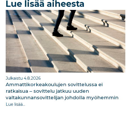
Lue lisää aiheesta
o
n
o
k
Julkaistu 4.8.2026
Ammattikorkeakoulujen sovittelussa ei
ratkaisua – sovittelu jatkuu uuden
valtakunnansovittelijan johdolla myöhemmin
Lue lisää...