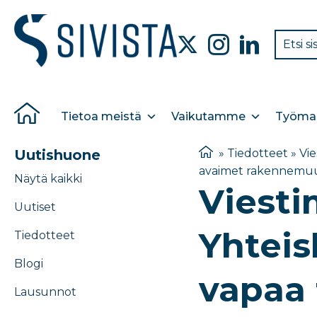
Tietoa meistä
Vaikutamme
Työmar
Uutishuone
»
Tiedotteet
»
Vie
avaimet rakennemu
Näytä kaikki
Viesti
Uutiset
Yhteis
Tiedotteet
Blogi
vapaa 
Lausunnot