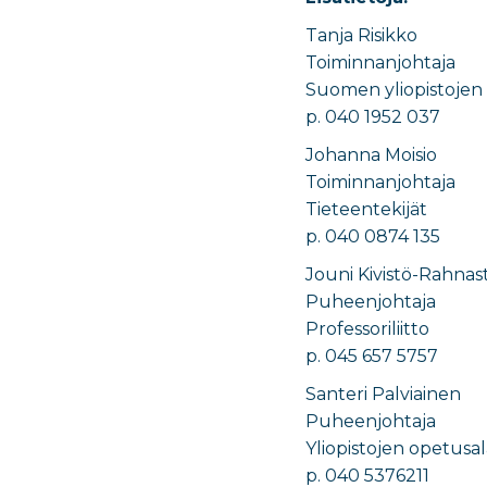
Tanja Risikko
Toiminnanjohtaja
Suomen yliopistojen
p. 040 1952 037
Johanna Moisio
Toiminnanjohtaja
Tieteentekijät
p. 040 0874 135
Jouni Kivistö-Rahnas
Puheenjohtaja
Professoriliitto
p. 045 657 5757
Santeri Palviainen
Puheenjohtaja
Yliopistojen opetusala
p. 040 5376211