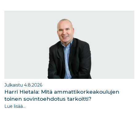
m
n
Julkaistu 4.8.2026
Harri Hietala: Mitä ammattikorkeakoulujen
toinen sovintoehdotus tarkoitti?
Lue lisää...