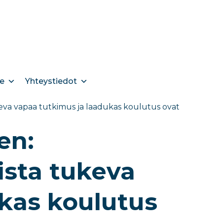
e
Yhteystiedot
eva vapaa tutkimus ja laadukas koulutus ovat
en:
sta tukeva
kas koulutus