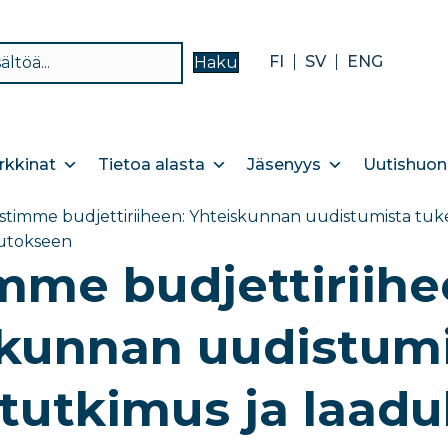
FI
SV
ENG
Haku
kkinat
Tietoa alasta
Jäsenyys
Uutishuon
stimme budjettiriiheen: Yhteiskunnan uudistumista tuk
utokseen
mme budjettiriihe
kunnan uudistumi
tutkimus ja laadu