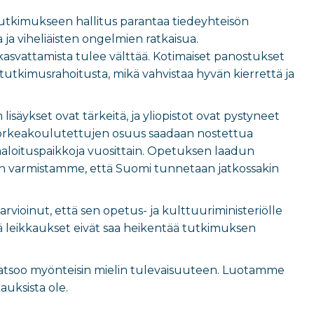
utkimukseen hallitus parantaa tiedeyhteisön
ja viheliäisten ongelmien ratkaisua.
svattamista tulee välttää. Kotimaiset panostukset
tkimusrahoitusta, mikä vahvistaa hyvän kierrettä ja
säykset ovat tärkeitä, ja yliopistot ovat pystyneet
a korkeakoulutettujen osuus saadaan nostettua
äaloituspaikkoja vuosittain. Opetuksen laadun
 Näin varmistamme, että Suomi tunnetaan jatkossakin
rvioinut, että sen opetus- ja kulttuuriministeriölle
ä leikkaukset eivät saa heikentää tutkimuksen
 katsoo myönteisin mielin tulevaisuuteen. Luotamme
kauksista ole.