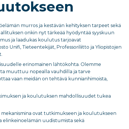
uutokseen
yöelämän murros ja kestävän kehityksen tarpeet sekä
 Hallituksen onkin nyt tärkeää hyödyntää syyskuun
kimus ja laadukas koulutus tarjoavat
nifi, Tieteentekijät, Professoriliitto ja Yliopistojen
.
aisuudelle erinomainen lähtökohta. Olemme
nta muuttuu nopealla vauhdilla ja tarve
ottaa vaan meidän on tehtävä kunnianhimoista,
tutkimuksen ja koulutuksen mahdollisuudet tukea
sen mekanismina ovat tutkimukseen ja koulutukseen
 ja elinkeinoelämän uudistumista sekä