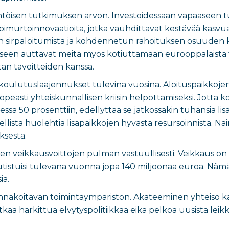
htöisen tutkimuksen arvon. Investoidessaan vapaaseen t
pimurtoinnovaatioita, jotka vauhdittavat kestävää kasvua 
 sirpaloitumista ja kohdennetun rahoituksen osuuden ka
en auttavat meitä myös kotiuttamaan eurooppalaista tu
rtan tavoitteiden kanssa.
oulutuslaajennukset tulevina vuosina. Aloituspaikkojen li
opeasti yhteiskunnallisen kriisin helpottamiseksi. Jott
ä 50 prosenttiin, edellyttää se jatkossakin tuhansia lis
eellista huolehtia lisäpaikkojen hyvästä resursoinnista.
ksesta.
en veikkausvoittojen pulman vastuullisesti. Veikkaus on a
tistuisi tulevana vuonna jopa 140 miljoonaa euroa. Näm
iä.
e ennakoitavan toimintaympäristön. Akateeminen yhteisö
jatkaa harkittua elvytyspolitiikkaa eikä pelkoa uusista leik