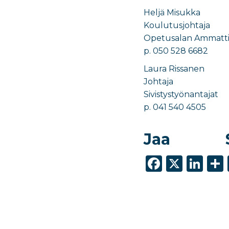
Heljä Misukka
Koulutusjohtaja
Opetusalan Ammattij
p. 050 528 6682
Laura Rissanen
Johtaja
Sivistystyönantajat
p. 041 540 4505
Jaa
F
X
Li
a
n
c
k
e
e
b
dI