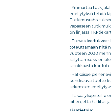
• Ymmärtää tutkijalä
edellytyksiä tehdä lä
Tutkimusrahoituksen
vapaaseen tutkimukse
on linjassa TKI-tieka
• Turvaa laadukkaat k
toteuttamaan niitä n
vuoteen 2030 menness
säilyttämiseksi on ol
tasokkaasta koulutu
• Ratkaisee pienenevi
kohdistuva tuotto ku
tekemisen edellytyks
• Takaa yliopistoill
siihen, että hallitus 
Lisätietoja: