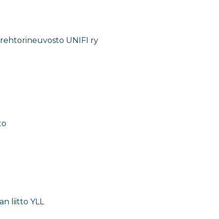
 rehtorineuvosto UNIFI ry
to
n liitto YLL