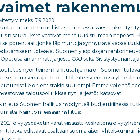
avaimet rakennem
vitetty viimeksi 7.9.2020
nta on suurten mullistusten edessä: väestönkehitys, t
riisin seuraukset vaativat meitä uudistumaan nopeasti.
ki se potentiaali, jonka läpimurtoja synnyttävä vapaa tut
tämiseen, toteavat Suomen yliopistojen rehtorineuvosto U
, Opetusalan ammattijärjestö OAJ sekä Sivistystyönantajat
a koulutusmyönteinen hallitusohjelma on Suomen tulev
sin seurauksena ajautuneet tilanteeseen, jossa yhteisku
opeutumiselle on entistäkin suurempi. Emme voi enää od
estoivaa talouspolitiikkaa nyt, järjestöt katsovat.
kin, että Suomen hallitus hyödyntää budjettiriihessä 
mista. Näin toimiessaan hallitus:
021 elvytyspaketin varat viisaasti. Keskeisenä elvytyk
nnit, jotka edistävät osaltaan suomalaisen yhteiskunnan
piviemistä.