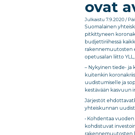
ovat 
Julkaistu 7.9.2020
/
Päi
Suomalainen yhteisku
pitkittyneen koronak
budjettiriihessä kaik
rakennemuutosten edis
opetusalan liitto YLL
– Nykyinen tiede- j
kuitenkin koronakrii
uudistumiselle ja s
kestävään kasvuun inv
Järjestöt ehdottavat
yhteiskunnan uudistu
• Kohdentaa vuoden 2
kohdistuvat investoi
rakennemuutosten lä