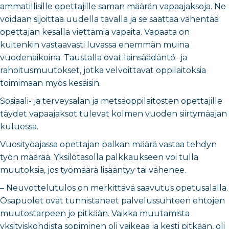
ammatillisille opettajille saman määrän vapaajaksoja. Ne
voidaan sijoittaa uudella tavalla ja se saattaa vähentää
opettajan kesällä viettämiä vapaita. Vapaata on
kuitenkin vastaavasti luvassa enemmän muina
vuodenaikoina. Taustalla ovat lainsäädäntö- ja
rahoitusmuutokset, jotka velvoittavat oppilaitoksia
toimimaan myös kesäisin.
Sosiaali- ja terveysalan ja metsäoppilaitosten opettajille
täydet vapaajaksot tulevat kolmen vuoden siirtymäajan
kuluessa.
Vuosityöajassa opettajan palkan määrä vastaa tehdyn
työn määrää. Yksilötasolla palkkaukseen voi tulla
muutoksia, jos työmäärä lisääntyy tai vähenee.
– Neuvottelutulos on merkittävä saavutus opetusalalla.
Osapuolet ovat tunnistaneet palvelussuhteen ehtojen
muutostarpeen jo pitkään. Vaikka muutamista
yksityiskohdista sopiminen oli vaikeaa ja kesti pitkään, oli