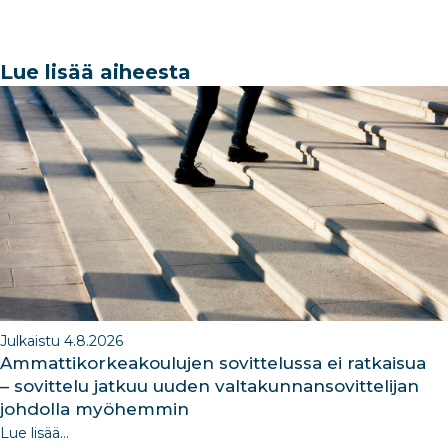
a
n
h
st
n
c
k
ar
a
k
e
e
e
g
e
Lue lisää aiheesta
b
dI
ra
dI
o
n
m
n
o
k
Julkaistu 4.8.2026
Ammattikorkeakoulujen sovittelussa ei ratkaisua
– sovittelu jatkuu uuden valtakunnansovittelijan
johdolla myöhemmin
Lue lisää...