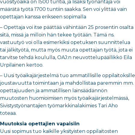
vuosityöaika on 1500 tuntia, ja lisäksi työnantaja voi
määrätä työtä 1700 tuntiin saakka. Sen voi ylittää vain
opettajan kanssa erikseen sopimalla
– Opettaja voi itse päättää vähintään 25 prosentin osalta
siitä, missä ja milloin hän tekee työtään. Tämä ns.
vastuutyö voi olla esimerkiksi opetuksen suunnittelua
tai jälkityötä, mutta myös muuta opettajan työtä, jota ei
tarvitse tehdä koululla, OAJ:n neuvottelupäällikkö Eila
Urpilainen kertoo.
– Uusi työaikajärjestelmä tuo ammatillisille oppilaitoksille
joustavuutta toimintaan ja mahdollistaa paremmin mm.
opettajuuden ja ammatillisen lainsäädännön
muutosten huomioimisen myös työaikajärjestelmässä,
Sivistystyönantajien työmarkkinalakimies Tari Aho
toteaa.
Muutoksia opettajien vapaisiin
Uusi sopimus tuo kaikille yksityisten oppilaitosten