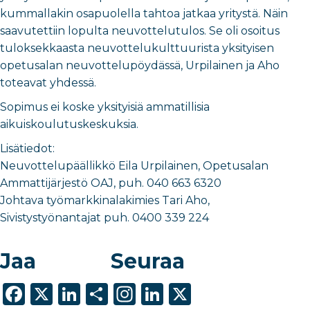
kummallakin osapuolella tahtoa jatkaa yritystä. Näin
saavutettiin lopulta neuvottelutulos. Se oli osoitus
tuloksekkaasta neuvottelukulttuurista yksityisen
opetusalan neuvottelupöydässä, Urpilainen ja Aho
toteavat yhdessä.
Sopimus ei koske yksityisiä ammatillisia
aikuiskoulutuskeskuksia.
Lisätiedot:
Neuvottelupäällikkö Eila Urpilainen, Opetusalan
Ammattijärjestö OAJ, puh. 040 663 6320
Johtava työmarkkinalakimies Tari Aho,
Sivistystyönantajat puh. 0400 339 224
Jaa
Seuraa
F
X
Li
S
In
Li
X