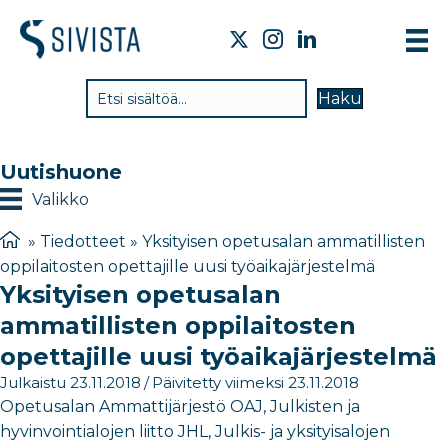
TI
Haku
VA
TY
Uutishuone
TI
Valikko
JÄ
»
Tiedotteet
»
Yksityisen opetusalan ammatillisten
oppilaitosten opettajille uusi työaikajärjestelmä
UU
Yksityisen opetusalan
YH
ammatillisten oppilaitosten
opettajille uusi työaikajärjestelmä
Julkaistu 23.11.2018
/
Päivitetty viimeksi 23.11.2018
Opetusalan Ammattijärjestö OAJ, Julkisten ja
hyvinvointialojen liitto JHL, Julkis- ja yksityisalojen