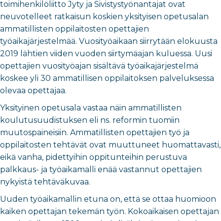
toimihenkilöliitto Jyty ja Sivistystyönantajat ovat
neuvotelleet ratkaisun koskien yksityisen opetusalan
ammatillisten oppilaitosten opettajien
työaikajärjestelmää. Vuosityöaikaan siirrytään elokuusta
2019 lähtien viiden vuoden siirtymäajan kuluessa. Uusi
opettajien vuosityöajan sisältävä työaikajärjestelmä
koskee yli 30 ammatillisen oppilaitoksen palveluksessa
olevaa opettajaa.
Yksityinen opetusala vastaa näin ammatillisten
koulutusuudistuksen eli ns. reformin tuomiin
muutospaineisiin. Ammatillisten opettajien työ ja
oppilaitosten tehtävät ovat muuttuneet huomattavasti,
eikä vanha, pidettyihin oppitunteihin perustuva
palkkaus- ja työaikamalli enää vastannut opettajien
nykyistä tehtäväkuvaa.
Uuden työaikamallin etuna on, että se ottaa huomioon
kaiken opettajan tekemän työn. Kokoaikaisen opettajan