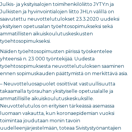
Julkis- ja yksityisalojen toimihenkilöliitto JYTY:n ja
Julkisten ja hyvinvointialojen liitto JHLn välillä on
saavutettu neuvottelutulokset 23.3.2020 uudeksi
yksityisen opetusalan työehtosopimukseksi sekä
ammatillisten aikuiskoulutuskeskusten
työehtosopimukseksi.
Näiden työehtosopimusten piirissä työskentelee
yhteensä n. 23 000 työntekijää. Uudesta
työehtosopimuksesta neuvottelutuloksen saaminen
ennen sopimuskauden päättymistä on merkittävä asia.
– Neuvotteluosapuolet osoittivat vastuullisuutta
takaamalla työrauhan yksityiselle opetusalalle ja
ammatillisille aikuiskoulutuskeskuksille.
Neuvottelutulos on erityisen tärkeässä asemassa
luomaan vakautta, kun koronaepidemian vuoksi
toimintaa joudutaan monin tavoin
uudelleenjärjestelmään, toteaa Sivistystyönantajien