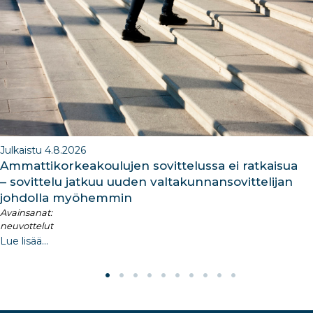
o
n
m
n
o
k
Julkaistu 4.8.2026
Ammattikorkeakoulujen sovittelussa ei ratkaisua
– sovittelu jatkuu uuden valtakunnansovittelijan
johdolla myöhemmin
Avainsanat:
neuvottelut
Lue lisää...