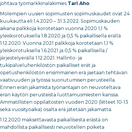
johtava työmarkkinalakimies
Tari Aho
.
Molempien uusien sopimusten sopimuskaudet ovat 24
kuukautta eli 1.4.2020 – 31.3.2022. Sopimuskauden
aikana palkkoja korotetaan vuonna 2020 1,1 %
yleiskorotuksella 1.8.2020 ja 0,5 % paikallisella erällä
1.12.2020. Vuonna 2021 palkkoja korotetaan 1,1 %
yleiskorotuksella 1.6.2021 ja 0,5 % paikallisella /
järjestelyerällä 1.12.2021. Hallinto- ja
tukipalveluhenkilöstön paikalliset erät ja
opetushenkilöstön ensimmäinen erä jaetaan tehtävän
vaativuuden ja työssä suoriutumisen perusteella.
Ennen erän jakamista työnantajan on neuvoteltava
erän käytön perusteista luottamusmiesten kanssa.
Ammatillisten oppilaitosten vuoden 2020 (liitteet 10-13
sekä vuosityöaika) osalta erä jätetään jakamatta.
1.12.2020 maksettavasta paikallisesta erästä on
mahdollista paikallisesti neuvotellen poiketa