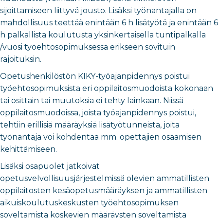
sijoittamiseen liittyvä jousto. Lisäksi työnantajalla on
mahdollisuus teettää enintään 6 h lisätyötä ja enintään 6
h palkallista koulutusta yksinkertaisella tuntipalkalla
/vuosi työehtosopimuksessa erikseen sovituin
rajoituksin.
Opetushenkilöstön KIKY-työajanpidennys poistui
työehtosopimuksista eri oppilaitosmuodoista kokonaan
tai osittain tai muutoksia ei tehty lainkaan. Niissä
oppilaitosmuodoissa, joista työajanpidennys poistui,
tehtiin erillisiä määräyksiä lisätyötunneista, joita
työnantaja voi kohdentaa mm. opettajien osaamisen
kehittämiseen.
Lisäksi osapuolet jatkoivat
opetusvelvollisuusjärjestelmissä olevien ammatillisten
oppilaitosten kesäopetusmääräyksen ja ammatillisten
aikuiskoulutuskeskusten työehtosopimuksen
soveltamista koskevien määräysten soveltamista