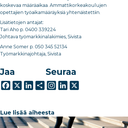
koskevaa määräaikaa. Ammattikorkeakoulujen
opettajien työaikamääräyksiä yhtenäistettiin.
Lisätietojen antajat:
Tari Aho p. 0400 339224
Johtava työmarkkinalakimies, Sivista
Anne Somer p. 050 345 52134
Työmarkkinajohtaja, Sivista
Jaa
Seuraa
F
X
Li
S
In
Li
X
a
n
h
st
n
c
k
ar
a
k
e
e
e
g
e
Lue lisää aiheesta
b
dI
ra
dI