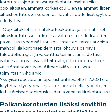
korotustasojen ja maksuajankohtien osalta, mikäli
oppilaitosten, ammattikorkeakoulujen tai ammatillisten
aikuiskoulutuskeskusten painavat taloudelliset syyt sitä
edellyttävät.
– Oppilaitokset, ammattikorkeakoulut ja ammatilliset
aikuiskoulutuskeskukset saavat näin mahdollisuuden
paikallisesti yhdessä luottamusmiesten kanssa arvioida
mahdollisia koronaepidemiasta johtuvia painavia
taloudellisia syitä ja vakauttaa toimintaansa. Jo tässä
vaiheessa on vakavia viitteitä siitä, että epidemiasta on
välittömiä sekä viiveellä ilmeneviä vaikutuksia
toimintaan, Aho arvioi.
Yksityisen opetusalan opetushenkilöstölle 1.12.2021 erä
käytetään työryhmäkirjausten perusteella työehtojen
kehittämiseen sopimuskauden aikana tai liitekohtaisesti.
Palkankorotusten lisäksi sovittiin