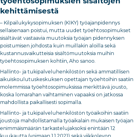
työehtosopimuksien sisältöjen
kehittämisestä
– Kilpailukykysopimuksen (KIKY) työajanpidennys
sellaisenaan poistui, mutta uudet työehtosopimukset
sisältävät vastaavia muutoksia työajan pidennyksen
poistumisen johdosta kuin muillakin aloilla sekä
kustannusvaikutteisia sisältömuutoksia muihin
työehtosopimuksen kohtiin, Aho sanoo.
Hallinto- ja tukipalveluhenkilöstön sekä ammatillisen
aikuiskoulutuskeskuksen opettajan työehtoihin saatiin
molemmissa työehtosopimuksissa merkittävä jousto,
koska lomarahan vaihtaminen vapaaksi on jatkossa
mahdollista paikallisesti sopimalla.
Hallinto- ja tukipalveluhenkilöstön työaikoihin saatiin
joustoja mahdollistamalla työaikalain mukaisen työajan
enimmäismäärän tarkastelujaksoksi enintään 12
kuukautta (voimaan 1.1.2021) sekä viikkolevon