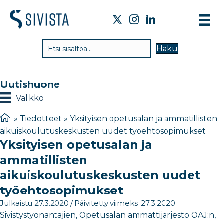
TI
Haku
VA
TY
Uutishuone
TI
Valikko
JÄ
»
Tiedotteet
»
Yksityisen opetusalan ja ammatillisten
aikuiskoulutuskeskusten uudet työehtosopimukset
UU
Yksityisen opetusalan ja
YH
ammatillisten
aikuiskoulutuskeskusten uudet
työehtosopimukset
Julkaistu 27.3.2020
/
Päivitetty viimeksi 27.3.2020
Sivistystyönantajien, Opetusalan ammattijärjestö OAJ:n,