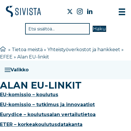
TIE
Haku
VAI
TYÖ
»
Tietoa meistä
»
Yhteistyöverkostot ja hankkeet
»
EFEE
»
Alan EU-linkit
TIE
JÄS
Valikko
UUT
ALAN EU-LINKIT
YHT
EU-komissio – koulutus
EU-komissio – tutkimus ja innovaatiot
Eurydice – koulutusalan vertailutietoa
ETER – korkeakoulutusdatakanta