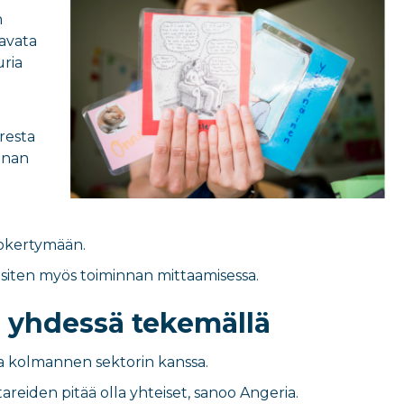
n
avata
ria
resta
nnan
rokertymään.
 siten myös toiminnan mittaamisessa.
n yhdessä tekemällä
 ja kolmannen sektorin kanssa.
areiden pitää olla yhteiset, sanoo Angeria.