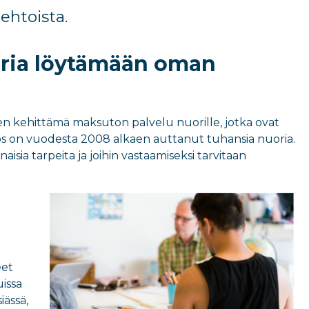
ehtoista.
uoria löytämään oman
n kehittämä maksuton palvelu nuorille, jotka ovat
s on vuodesta 2008 alkaen auttanut tuhansia nuoria.
naisia tarpeita ja joihin vastaamiseksi tarvitaan
eet
issa
iässä,