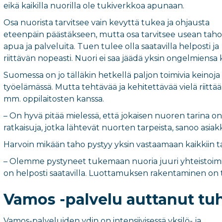
eikä kaikilla nuorilla ole tukiverkkoa apunaan.
Osa nuorista tarvitsee vain kevyttä tukea ja ohjausta
eteenpäin päästäkseen, mutta osa tarvitsee usean tah
apua ja palveluita. Tuen tulee olla saatavilla helposti ja
riittävän nopeasti. Nuori ei saa jäädä yksin ongelmiensa 
Suomessa on jo tälläkin hetkellä paljon toimivia keinoj
työelämässä. Mutta tehtävää ja kehitettävää vielä riittä
mm. oppilaitosten kanssa.
– On hyvä pitää mielessä, että jokaisen nuoren tarina on 
ratkaisuja, jotka lähtevät nuorten tarpeista, sanoo asi
Harvoin mikään taho pystyy yksin vastaamaan kaikkiin tar
– Olemme pystyneet tukemaan nuoria juuri yhteistoiminn
on helposti saatavilla. Luottamuksen rakentaminen on täs
Vamos -palvelu auttanut tu
Vamos-palveluiden ydin on intensiivisessä yksilö- ja