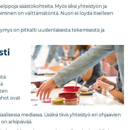
lppoja säästökohteita. Myös siksi yhteistyön ja
minen on välttämätöntä. Nuori ei löydä itselleen
symys on pitkälti uudenlaisesta tekemisestä ja
sti
itä
tä
sten
ahot ovat
isessa mediassa. Lisäksi tiivis yhteistyö eri ohjaavien
 on arkipäivää.