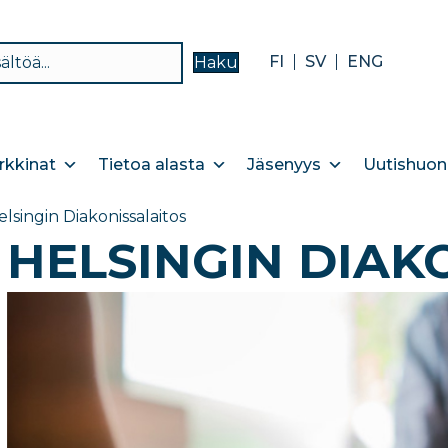
FI
SV
ENG
Haku
kkinat
Tietoa alasta
Jäsenyys
Uutishuon
elsingin Diakonissalaitos
HELSINGIN DIAK