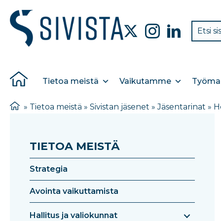
Tietoa meistä
Vaikutamme
Työmar
»
Tietoa meistä
»
Sivistan jäsenet
»
Jäsentarinat
»
H
TIETOA MEISTÄ
Strategia
Avointa vaikuttamista
Hallitus ja valiokunnat