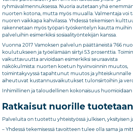
ryhmävalmennuksessa. Nuoria autetaan yhä enemmä
nuorten kotona, mutta myös muualla. Valmentaja voi t
nuoren vaikkapa kahvilassa. Yhdessä tekemisen kulttuu
rakennetaan myös työpari-työskentelyn kautta muihin
palveluihin esimerkiksi sosiaalityöntekijän kanssa.
Vuonna 2017 Vamoksen palvelun päättäneistä 766 nuo
koulutukseen ja työelämään siirtyi 53 prosenttia. Toimi
vaikuttavuutta arvioidaan esimerkiksi seuraavista
näkökulmista: nuorten koetun hyvinvoinnin muutos,
toimintakyvyssä tapahtunut muutos ja yhteiskunnalle
aiheutuvat kustannusvaikutukset tulonsiirtoihin ja ve
Inhimillinen ja taloudellinen kokonaisuus huomioidaan
Ratkaisut nuorille tuotetaa
Palveluita on tuotettu yhteistyössä julkisen, yksityisen
– Yhdessä tekemisessä tavoitteen tulee olla sama ja mitt