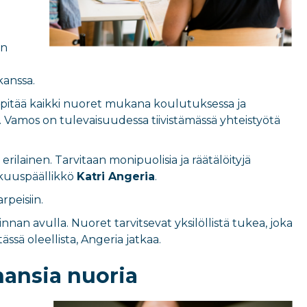
on
kanssa.
a pitää kaikki nuoret mukana koulutuksessa ja
ä. Vamos on tulevaisuudessa tiivistämässä yhteistyötä
erilainen. Tarvitaan monipuolisia ja räätälöityjä
akkuuspäällikkö
Katri Angeria
.
peisiin.
an avulla. Nuoret tarvitsevat yksilöllistä tukea, joka
sä oleellista, Angeria jatkaa.
hansia nuoria