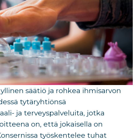
yllinen säätiö ja rohkea ihmisarvon
dessä tytäryhtiönsä
li- ja terveyspalveluita, jotka
itteena on, että jokaisella on
onsernissa työskentelee tuhat