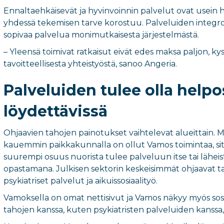
Ennaltaehkäisevät ja hyvinvoinnin palvelut ovat usein he
yhdessä tekemisen tarve korostuu. Palveluiden integroi
sopivaa palvelua monimutkaisesta järjestelmästä.
– Yleensä toimivat ratkaisut eivät edes maksa paljon, ky
tavoitteellisesta yhteistyöstä, sanoo Angeria.
Palveluiden tulee olla helpo
löydettävissä
Ohjaavien tahojen painotukset vaihtelevat alueittain. M
kauemmin paikkakunnalla on ollut Vamos toimintaa, si
suurempi osuus nuorista tulee palveluun itse tai lähei
opastamana. Julkisen sektorin keskeisimmät ohjaavat t
psykiatriset palvelut ja aikuissosiaalityö.
Vamoksella on omat nettisivut ja Vamos näkyy myös sosiaal
tahojen kanssa, kuten psykiatristen palveluiden kanssa,