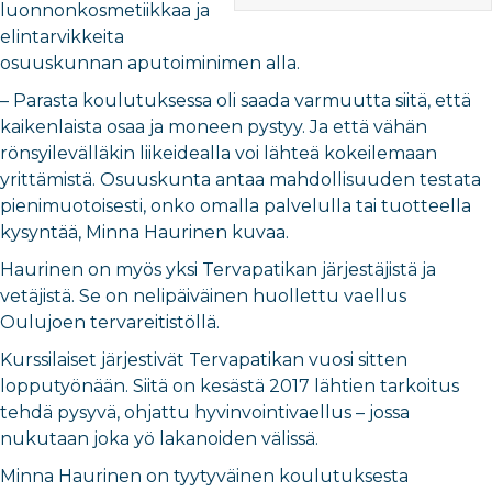
luonnonkosmetiikkaa ja
elintarvikkeita
osuuskunnan aputoiminimen alla.
– Parasta koulutuksessa oli saada varmuutta siitä, että
kaikenlaista osaa ja moneen pystyy. Ja että vähän
rönsyilevälläkin liikeidealla voi lähteä kokeilemaan
yrittämistä. Osuuskunta antaa mahdollisuuden testata
pienimuotoisesti, onko omalla palvelulla tai tuotteella
kysyntää, Minna Haurinen kuvaa.
Haurinen on myös yksi Tervapatikan järjestäjistä ja
vetäjistä. Se on nelipäiväinen huollettu vaellus
Oulujoen tervareitistöllä.
Kurssilaiset järjestivät Tervapatikan vuosi sitten
lopputyönään. Siitä on kesästä 2017 lähtien tarkoitus
tehdä pysyvä, ohjattu hyvinvointivaellus – jossa
nukutaan joka yö lakanoiden välissä.
Minna Haurinen on tyytyväinen koulutuksesta