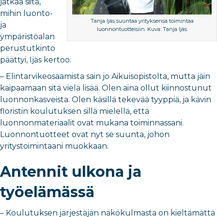
jatkaa siitä,
mihin luonto-
Tanja Ijäs suuntaa yrityksensä toimintaa
ja
luonnontuotteisiin. Kuva: Tanja Ijäs
ympäristöalan
perustutkinto
päättyi, Ijäs kertoo.
– Elintarvikeosaamista sain jo Aikuisopistolta, mutta jäin
kaipaamaan sitä vielä lisää. Olen aina ollut kiinnostunut
luonnonkasveista. Olen käsillä tekevää tyyppiä, ja kävin
floristin koulutuksen sillä mielellä, että
luonnonmateriaalit ovat mukana toiminnassani.
Luonnontuotteet ovat nyt se suunta, johon
yritystoimintaani muokkaan.
Antennit ulkona ja
työelämässä
– Koulutuksen järjestäjän näkökulmasta on kieltämättä