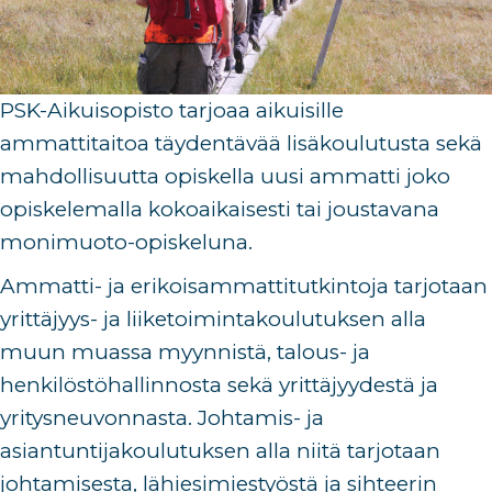
PSK-Aikuisopisto tarjoaa aikuisille
ammattitaitoa täydentävää lisäkoulutusta sekä
mahdollisuutta opiskella uusi ammatti joko
opiskelemalla kokoaikaisesti tai joustavana
monimuoto-opiskeluna.
Ammatti- ja erikoisammattitutkintoja tarjotaan
yrittäjyys- ja liiketoimintakoulutuksen alla
muun muassa myynnistä, talous- ja
henkilöstöhallinnosta sekä yrittäjyydestä ja
yritysneuvonnasta. Johtamis- ja
asiantuntijakoulutuksen alla niitä tarjotaan
johtamisesta, lähiesimiestyöstä ja sihteerin