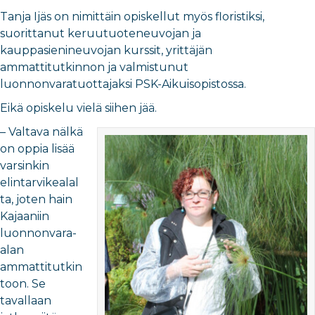
Tanja Ijäs on nimittäin opiskellut myös floristiksi,
suorittanut keruutuoteneuvojan ja
kauppasienineuvojan kurssit, yrittäjän
ammattitutkinnon ja valmistunut
luonnonvaratuottajaksi PSK-Aikuisopistossa.
Eikä opiskelu vielä siihen jää.
– Valtava nälkä
on oppia lisää
varsinkin
elintarvikealal
ta, joten hain
Kajaaniin
luonnonvara-
alan
ammattitutkin
toon. Se
tavallaan