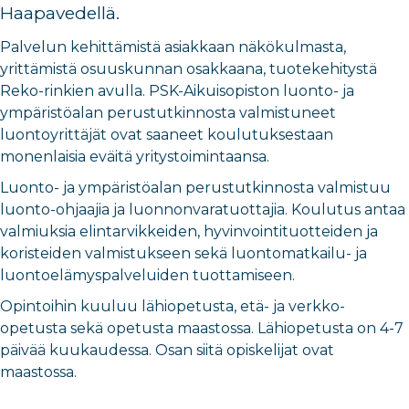
Haapavedellä.
Palvelun kehittämistä asiakkaan näkökulmasta,
yrittämistä osuuskunnan osakkaana, tuotekehitystä
Reko-rinkien avulla. PSK-Aikuisopiston luonto- ja
ympäristöalan perustutkinnosta valmistuneet
luontoyrittäjät ovat saaneet koulutuksestaan
monenlaisia eväitä yritystoimintaansa.
Luonto- ja ympäristöalan perustutkinnosta valmistuu
luonto-ohjaajia ja luonnonvaratuottajia. Koulutus antaa
valmiuksia elintarvikkeiden, hyvinvointituotteiden ja
koristeiden valmistukseen sekä luontomatkailu- ja
luontoelämyspalveluiden tuottamiseen.
Opintoihin kuuluu lähiopetusta, etä- ja verkko-
opetusta sekä opetusta maastossa. Lähiopetusta on 4-7
päivää kuukaudessa. Osan siitä opiskelijat ovat
maastossa.