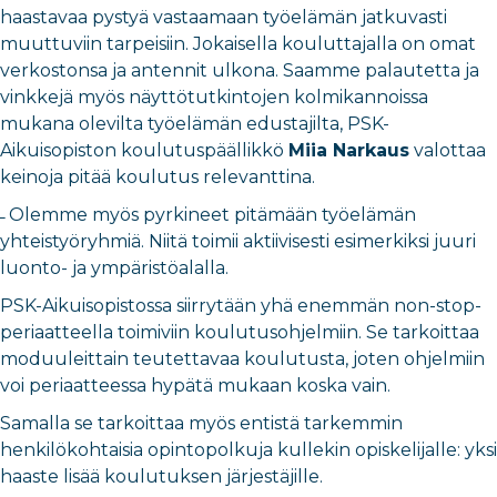
haastavaa pystyä vastaamaan työelämän jatkuvasti
muuttuviin tarpeisiin. Jokaisella kouluttajalla on omat
verkostonsa ja antennit ulkona. Saamme palautetta ja
vinkkejä myös näyttötutkintojen kolmikannoissa
mukana olevilta työelämän edustajilta, PSK-
Aikuisopiston koulutuspäällikkö
Miia Narkaus
valottaa
keinoja pitää koulutus relevanttina.
̶ Olemme myös pyrkineet pitämään työelämän
yhteistyöryhmiä. Niitä toimii aktiivisesti esimerkiksi juuri
luonto- ja ympäristöalalla.
PSK-Aikuisopistossa siirrytään yhä enemmän non-stop-
periaatteella toimiviin koulutusohjelmiin. Se tarkoittaa
moduuleittain teutettavaa koulutusta, joten ohjelmiin
voi periaatteessa hypätä mukaan koska vain.
Samalla se tarkoittaa myös entistä tarkemmin
henkilökohtaisia opintopolkuja kullekin opiskelijalle: yksi
haaste lisää koulutuksen järjestäjille.