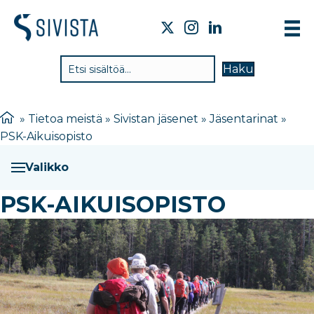
TIE
Haku
VAI
TYÖ
»
Tietoa meistä
»
Sivistan jäsenet
»
Jäsentarinat
»
PSK-Aikuisopisto
TIE
JÄS
Valikko
UUT
PSK-AIKUISOPISTO
YHT