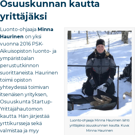
Osuuskunnan kautta
yrittäjäksi
Luonto-ohjaaja
Minna
Haurinen
on yksi
vuonna 2016 PSK-
Aikuisopiston luonto- ja
ympäristöalan
perustutkinnon
suorittaneista. Haurinen
toimii opiston
yhteydessä toimivan
itsenäisen yrityksen,
Osuuskunta Startup-
Yrittäjähautomon
kautta. Hän järjestää
Luonto-ohjaaja Minna Haurinen lähti
yrttikursseja sekä
yrittäjäksi osuuskunnan kautta. Kuva:
valmistaa ja myy
Minna Haurinen