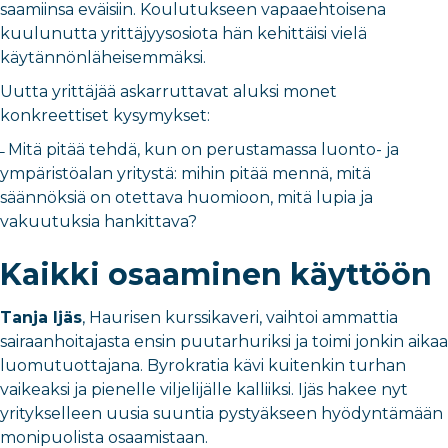
saamiinsa eväisiin. Koulutukseen vapaaehtoisena
kuulunutta yrittäjyysosiota hän kehittäisi vielä
käytännönläheisemmäksi.
Uutta yrittäjää askarruttavat aluksi monet
konkreettiset kysymykset:
̶ Mitä pitää tehdä, kun on perustamassa luonto- ja
ympäristöalan yritystä: mihin pitää mennä, mitä
säännöksiä on otettava huomioon, mitä lupia ja
vakuutuksia hankittava?
Kaikki osaaminen käyttöön
Tanja Ijäs
, Haurisen kurssikaveri, vaihtoi ammattia
sairaanhoitajasta ensin puutarhuriksi ja toimi jonkin aikaa
luomutuottajana. Byrokratia kävi kuitenkin turhan
vaikeaksi ja pienelle viljelijälle kalliiksi. Ijäs hakee nyt
yritykselleen uusia suuntia pystyäkseen hyödyntämään
monipuolista osaamistaan.