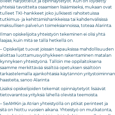
olleet harjoittelut ja opinnäytetyöt. Kun on löydetty
yhteisiä tavoitteita osaamisen lisäämiseksi, mukaan ovat
tulleet TKI-hankkeet joko julkisesti rahoitetuissa
tutkimus- ja kehittämishankkeissa tai kahdenvälisissä
maksullisen palvelun toimeksiannoissa, toteaa Alarinta.
Ilman opiskelijoita yhteistyön tekeminen ei olisi yhtä
laajaa, kuin mitä se tällä hetkellä on.
– Opiskelijat tuovat joissain tapauksissa mahdollisuuden
aloittaa luottamusvyöhykkeen rakentaminen matalan
kynnyksen yhteistyönä. Tällöin me oppilaitoksena
saamme merkittävää sisältöä opetuksen sisältöön
tarkastelemalla ajankohtaisia käytännön yritystoiminnan
haasteita, sanoo Alarinta
Lisäksi opiskelijoiden tekemät opinnäytetyöt lisäävät
tietovarantoa yrityksiä lähellä olevista teemoista.
– SeAMKin ja Atrian yhteistyöllä on pitkät perinteet ja
sitä on hiottu vuosien aikana. Yhteistyö on mutkatonta,