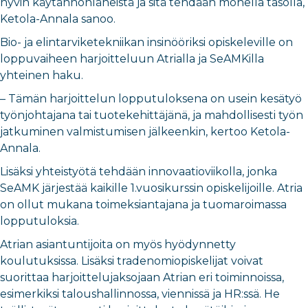
hyvin käytännönläheistä ja sitä tehdään monella tasolla,
Ketola-Annala sanoo.
Bio- ja elintarviketekniikan insinööriksi opiskeleville on
loppuvaiheen harjoitteluun Atrialla ja SeAMKilla
yhteinen haku.
– Tämän harjoittelun lopputuloksena on usein kesätyö
työnjohtajana tai tuotekehittäjänä, ja mahdollisesti työn
jatkuminen valmistumisen jälkeenkin, kertoo Ketola-
Annala.
Lisäksi yhteistyötä tehdään innovaatioviikolla, jonka
SeAMK järjestää kaikille 1.vuosikurssin opiskelijoille. Atria
on ollut mukana toimeksiantajana ja tuomaroimassa
lopputuloksia.
Atrian asiantuntijoita on myös hyödynnetty
koulutuksissa. Lisäksi tradenomiopiskelijat voivat
suorittaa harjoittelujaksojaan Atrian eri toiminnoissa,
esimerkiksi taloushallinnossa, viennissä ja HR:ssä. He