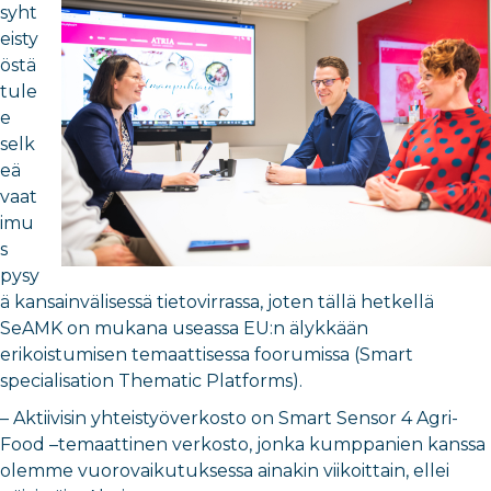
syht
eisty
östä
tule
e
selk
eä
vaat
imu
s
pysy
ä kansainvälisessä tietovirrassa, joten tällä hetkellä
SeAMK on mukana useassa EU:n älykkään
erikoistumisen temaattisessa foorumissa (Smart
specialisation Thematic Platforms).
– Aktiivisin yhteistyöverkosto on Smart Sensor 4 Agri-
Food –temaattinen verkosto, jonka kumppanien kanssa
olemme vuorovaikutuksessa ainakin viikoittain, ellei