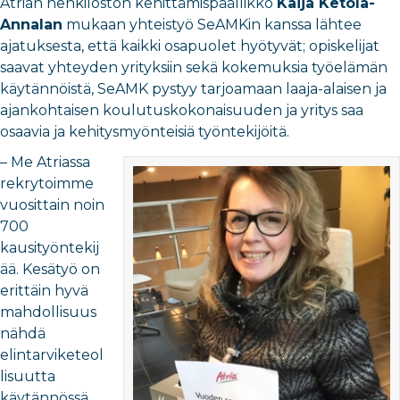
Atrian henkilöstön kehittämispäällikkö
Kaija Ketola-
Annalan
mukaan yhteistyö SeAMKin kanssa lähtee
ajatuksesta, että kaikki osapuolet hyötyvät; opiskelijat
saavat yhteyden yrityksiin sekä kokemuksia työelämän
käytännöistä, SeAMK pystyy tarjoamaan laaja-alaisen ja
ajankohtaisen koulutuskokonaisuuden ja yritys saa
osaavia ja kehitysmyönteisiä työntekijöitä.
– Me Atriassa
rekrytoimme
vuosittain noin
700
kausityöntekij
ää. Kesätyö on
erittäin hyvä
mahdollisuus
nähdä
elintarviketeol
lisuutta
käytännössä,