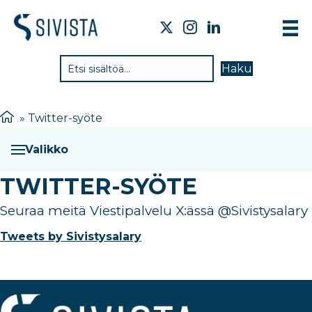
TIE
Haku
VAI
TYÖ
»
Twitter-syöte
TIE
Valikko
JÄS
TWITTER-SYÖTE
UUT
Seuraa meitä Viestipalvelu X:ässä @Sivistysalary
YHT
Tweets by Sivistysalary