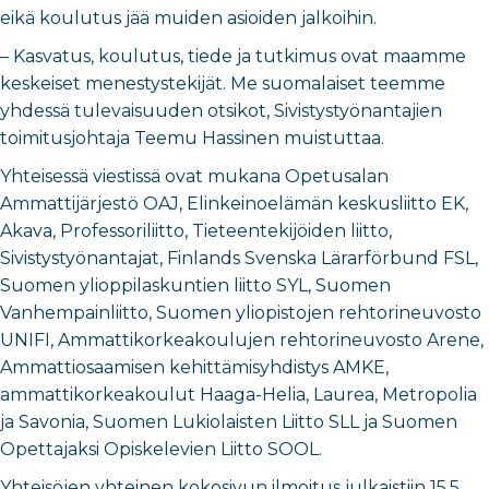
eikä koulutus jää muiden asioiden jalkoihin.
– Kasvatus, koulutus, tiede ja tutkimus ovat maamme
keskeiset menestystekijät. Me suomalaiset teemme
yhdessä tulevaisuuden otsikot, Sivistystyönantajien
toimitusjohtaja Teemu Hassinen muistuttaa.
Yhteisessä viestissä ovat mukana Opetusalan
Ammattijärjestö OAJ, Elinkeinoelämän keskusliitto EK,
Akava, Professoriliitto, Tieteentekijöiden liitto,
Sivistystyönantajat, Finlands Svenska Lärarförbund FSL,
Suomen ylioppilaskuntien liitto SYL, Suomen
Vanhempainliitto, Suomen yliopistojen rehtorineuvosto
UNIFI, Ammattikorkeakoulujen rehtorineuvosto Arene,
Ammattiosaamisen kehittämisyhdistys AMKE,
ammattikorkeakoulut Haaga-Helia, Laurea, Metropolia
ja Savonia, Suomen Lukiolaisten Liitto SLL ja Suomen
Opettajaksi Opiskelevien Liitto SOOL.
Yhteisöjen yhteinen kokosivun ilmoitus julkaistiin 15.5.