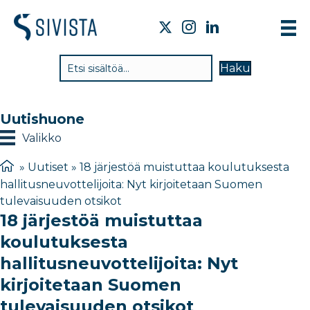
TI
Haku
VA
TY
Uutishuone
TI
Valikko
JÄ
»
Uutiset
»
18 järjestöä muistuttaa koulutuksesta
hallitusneuvottelijoita: Nyt kirjoitetaan Suomen
UU
tulevaisuuden otsikot
18 järjestöä muistuttaa
YH
koulutuksesta
hallitusneuvottelijoita: Nyt
kirjoitetaan Suomen
tulevaisuuden otsikot