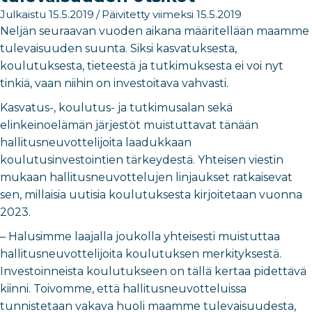
Julkaistu 15.5.2019
/
Päivitetty viimeksi 15.5.2019
Neljän seuraavan vuoden aikana määritellään maamme
tulevaisuuden suunta. Siksi kasvatuksesta,
koulutuksesta, tieteestä ja tutkimuksesta ei voi nyt
tinkiä, vaan niihin on investoitava vahvasti.
Kasvatus-, koulutus- ja tutkimusalan sekä
elinkeinoelämän järjestöt muistuttavat tänään
hallitusneuvottelijoita laadukkaan
koulutusinvestointien tärkeydestä. Yhteisen viestin
mukaan hallitusneuvottelujen linjaukset ratkaisevat
sen, millaisia uutisia koulutuksesta kirjoitetaan vuonna
2023.
– Halusimme laajalla joukolla yhteisesti muistuttaa
hallitusneuvottelijoita koulutuksen merkityksestä.
Investoinneista koulutukseen on tällä kertaa pidettävä
kiinni. Toivomme, että hallitusneuvotteluissa
tunnistetaan vakava huoli maamme tulevaisuudesta,