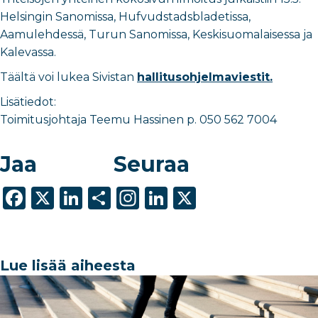
Helsingin Sanomissa, Hufvudstadsbladetissa,
Aamulehdessä, Turun Sanomissa, Keskisuomalaisessa ja
Kalevassa.
Täältä voi lukea Sivistan
hallitusohjelmaviestit.
Lisätiedot:
Toimitusjohtaja Teemu Hassinen p. 050 562 7004
Jaa
Seuraa
F
X
Li
S
In
Li
X
a
n
h
st
n
c
k
ar
a
k
e
e
e
g
e
Lue lisää aiheesta
b
dI
ra
dI
o
n
m
n