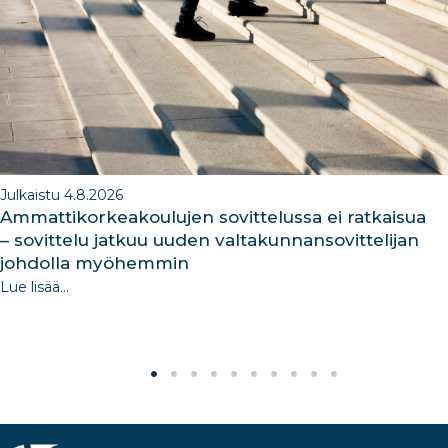
o
k
Julkaistu 4.8.2026
Ammattikorkeakoulujen sovittelussa ei ratkaisua
– sovittelu jatkuu uuden valtakunnansovittelijan
johdolla myöhemmin
Lue lisää...