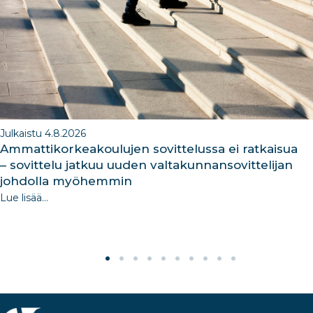
o
k
Julkaistu 4.8.2026
Ammattikorkeakoulujen sovittelussa ei ratkaisua
– sovittelu jatkuu uuden valtakunnansovittelijan
johdolla myöhemmin
Lue lisää...