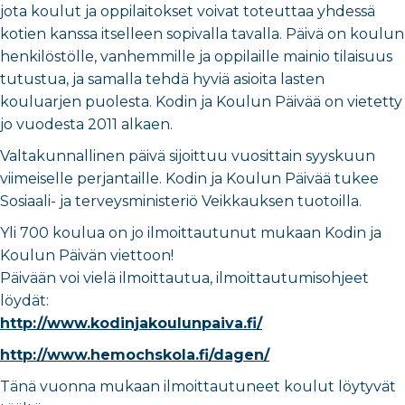
jota koulut ja oppilaitokset voivat toteuttaa yhdessä
kotien kanssa itselleen sopivalla tavalla. Päivä on koulun
henkilöstölle, vanhemmille ja oppilaille mainio tilaisuus
tutustua, ja samalla tehdä hyviä asioita lasten
kouluarjen puolesta. Kodin ja Koulun Päivää on vietetty
jo vuodesta 2011 alkaen.
Valtakunnallinen päivä sijoittuu vuosittain syyskuun
viimeiselle perjantaille. Kodin ja Koulun Päivää tukee
Sosiaali- ja terveysministeriö Veikkauksen tuotoilla.
Yli 700 koulua on jo ilmoittautunut mukaan Kodin ja
Koulun Päivän viettoon!
Päivään voi vielä ilmoittautua, ilmoittautumisohjeet
löydät:
http://www.kodinjakoulunpaiva.fi/
http://www.hemochskola.fi/dagen/
Tänä vuonna mukaan ilmoittautuneet koulut löytyvät