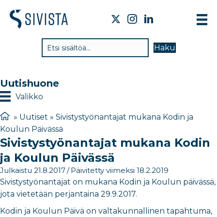
TI
Haku
VA
TY
Uutishuone
TI
Valikko
JÄ
»
Uutiset
»
Sivistystyönantajat mukana Kodin ja
Koulun Päivässä
UU
Sivistystyönantajat mukana Kodin
YH
ja Koulun Päivässä
Julkaistu 21.8.2017
/
Päivitetty viimeksi 18.2.2019
Sivistystyönantajat on mukana Kodin ja Koulun päivässä,
jota vietetään perjantaina 29.9.2017.
Kodin ja Koulun Päivä on valtakunnallinen tapahtuma,