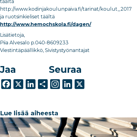
täältä
http://www.kodinjakoulunpaiva.fi/tarinat/koulut_2017
ja ruotsinkieliset täältä
http://www.hemochskola.fi/dagen/
Lisätietoja,
Piia Alvesalo p.040-8609233
Viestintäpäällikkö, Sivistystyönantajat
Jaa
Seuraa
F
X
Li
S
In
Li
X
a
n
h
st
n
c
k
ar
a
k
e
e
e
g
e
Lue lisää aiheesta
b
dI
ra
dI
o
n
m
n