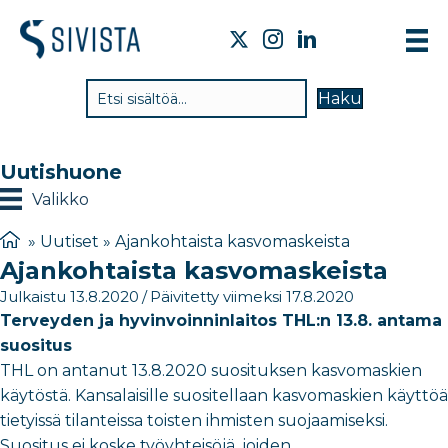
TI
Haku
VA
TY
Uutishuone
TI
Valikko
JÄ
»
Uutiset
»
Ajankohtaista kasvomaskeista
Ajankohtaista kasvomaskeista
UU
Julkaistu 13.8.2020
/
Päivitetty viimeksi 17.8.2020
YH
Terveyden ja hyvinvoinninlaitos THL:n 13.8. antama
suositus
THL on antanut 13.8.2020 suosituksen kasvomaskien
käytöstä. Kansalaisille suositellaan kasvomaskien käyttöä
tietyissä tilanteissa toisten ihmisten suojaamiseksi.
Suositus ei koske työyhteisöjä, joiden