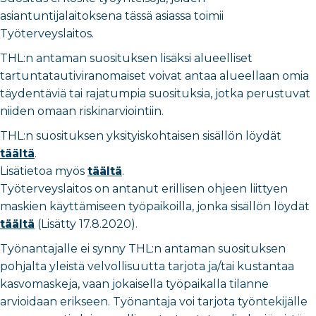
asiantuntijalaitoksena tässä asiassa toimii
Työterveyslaitos.
THL:n antaman suosituksen lisäksi alueelliset
tartuntatautiviranomaiset voivat antaa alueellaan omia
täydentäviä tai rajatumpia suosituksia, jotka perustuvat
niiden omaan riskinarviointiin.
THL:n suosituksen yksityiskohtaisen sisällön löydät
täältä
.
Lisätietoa myös
täältä
.
Työterveyslaitos on antanut erillisen ohjeen liittyen
maskien käyttämiseen työpaikoilla, jonka sisällön löydät
täältä
(Lisätty 17.8.2020).
Työnantajalle ei synny THL:n antaman suosituksen
pohjalta yleistä velvollisuutta tarjota ja/tai kustantaa
kasvomaskeja, vaan jokaisella työpaikalla tilanne
arvioidaan erikseen. Työnantaja voi tarjota työntekijälle