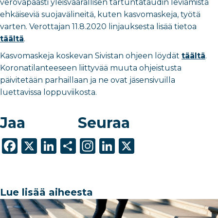
verovapaasti yleisvaarallisen tartuntataudin leviämistä
ehkäiseviä suojavälineitä, kuten kasvomaskeja, työtä
varten. Verottajan 11.8.2020 linjauksesta lisää tietoa
täältä
.
Kasvomaskeja koskevan Sivistan ohjeen löydät
täältä
.
Koronatilanteeseen liittyvää muuta ohjeistusta
päivitetään parhaillaan ja ne ovat jäsensivuilla
luettavissa loppuviikosta.
Jaa
Seuraa
F
X
Li
S
In
Li
X
a
n
h
st
n
c
k
ar
a
k
e
e
e
g
e
Lue lisää aiheesta
b
dI
ra
dI