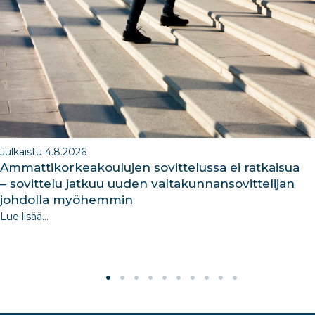
o
n
m
n
o
k
Julkaistu 4.8.2026
Ammattikorkeakoulujen sovittelussa ei ratkaisua
– sovittelu jatkuu uuden valtakunnansovittelijan
johdolla myöhemmin
Lue lisää...