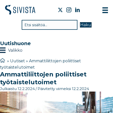
TI
Haku
VA
TY
Uutishuone
TI
Valikko
JÄ
»
Uutiset
»
Ammattiliittojen poliittiset
työtaistelutoimet
UU
Ammattiliittojen poliittiset
YH
työtaistelutoimet
Julkaistu 12.2.2024
/
Päivitetty viimeksi 12.2.2024