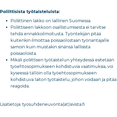
Poliittisista työtaisteluista:
Poliittinen lakko on laillinen Suomessa.
Poliittiseen lakkoon osallistumisesta ei tarvitse
tehdä ennakkoilmoitusta. Työntekijän pitää
kuitenkin ilmoittaa poissaolostaan työnantajalle
samoin kuin muistakin sinänsä laillisista
poissaoloista.
Mikäli poliittisen työtaistelun yhteydessä esitetään
työehtosopimukseen kohdistuvia vaatimuksia, voi
kyseessä tällöin olla työehtosopimukseen
kohdistuva laiton työtaistelu, johon voidaan ja pitää
reagoida.
Lisätietoja: tyosuhdeneuvonta(at)sivista.fi