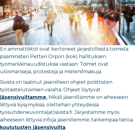
Eri ammattiliitot ovat kertoneet järjestöllisistä toimista
pääministeri Petteri Orpon (kok) hallituksen
työmarkkinauudistuksia vastaan. Toimet ovat
ulosmarsseja, protesteja ja mielenilmaisuja.
Sivista on laatinut jäsenilleen ohjeet poliittisten
työtaistelutoimien varalta. Ohjeet löytyvät
jäsensivuiltamme.
Mikäli jäsenillämme on aiheeseen
liittyviä kysymyksiä, olettehan yhteydessä
tyosuhdeneuvonta(at)sivista.fi. Järjestämme myös
aiheeseen liittyviä infoja jäsenillemme, tarkempaa tietoa
koulutusten jäsensivuilta
.