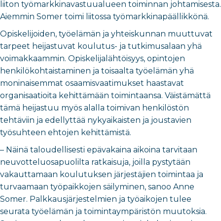
liiton työmarkkinavastuualueen toiminnan johtamisesta.
Aiemmin Somer toimi liitossa työmarkkinapäällikkönä.
Opiskelijoiden, työelämän ja yhteiskunnan muuttuvat
tarpeet heijastuvat koulutus- ja tutkimusalaan yhä
voimakkaammin. Opiskelijalähtöisyys, opintojen
henkilökohtaistaminen ja toisaalta työelämän yhä
moninaisemmat osaamisvaatimukset haastavat
organisaatioita kehittämään toimintaansa. Väistämättä
tämä heijastuu myös alalla toimivan henkilöstön
tehtäviin ja edellyttää nykyaikaisten ja joustavien
työsuhteen ehtojen kehittämistä.
– Näinä taloudellisesti epävakaina aikoina tarvitaan
neuvotteluosapuolilta ratkaisuja, joilla pystytään
vakauttamaan koulutuksen järjestäjien toimintaa ja
turvaamaan työpaikkojen säilyminen, sanoo Anne
Somer. Palkkausjärjestelmien ja työaikojen tulee
seurata työelämän ja toimintaympäristön muutoksia.