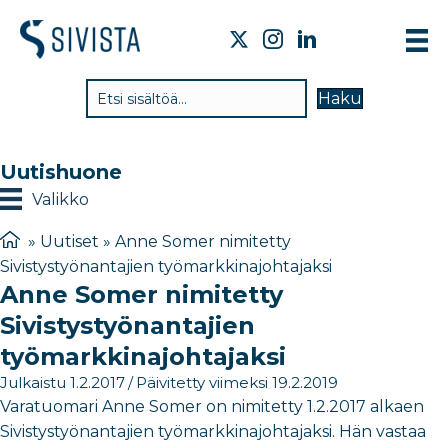
TI
Haku
VA
TY
Uutishuone
TI
Valikko
JÄ
»
Uutiset
»
Anne Somer nimitetty
Sivistystyönantajien työmarkkinajohtajaksi
UU
Anne Somer nimitetty
YH
Sivistystyönantajien
työmarkkinajohtajaksi
Julkaistu 1.2.2017
/
Päivitetty viimeksi 19.2.2019
Varatuomari Anne Somer on nimitetty 1.2.2017 alkaen
Sivistystyönantajien työmarkkinajohtajaksi. Hän vastaa