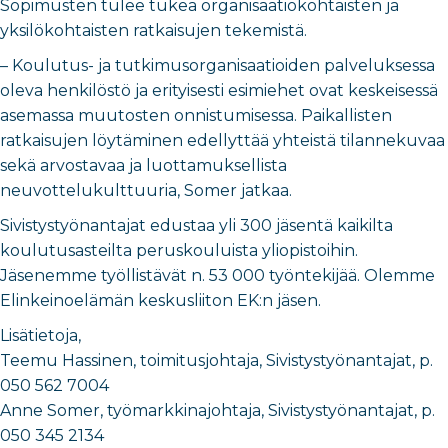
Sopimusten tulee tukea organisaatiokohtaisten ja
yksilökohtaisten ratkaisujen tekemistä.
– Koulutus- ja tutkimusorganisaatioiden palveluksessa
oleva henkilöstö ja erityisesti esimiehet ovat keskeisessä
asemassa muutosten onnistumisessa. Paikallisten
ratkaisujen löytäminen edellyttää yhteistä tilannekuvaa
sekä arvostavaa ja luottamuksellista
neuvottelukulttuuria, Somer jatkaa.
Sivistystyönantajat edustaa yli 300 jäsentä kaikilta
koulutusasteilta peruskouluista yliopistoihin.
Jäsenemme työllistävät n. 53 000 työntekijää. Olemme
Elinkeinoelämän keskusliiton EK:n jäsen.
Lisätietoja,
Teemu Hassinen, toimitusjohtaja, Sivistystyönantajat, p.
050 562 7004
Anne Somer, työmarkkinajohtaja, Sivistystyönantajat, p.
050 345 2134