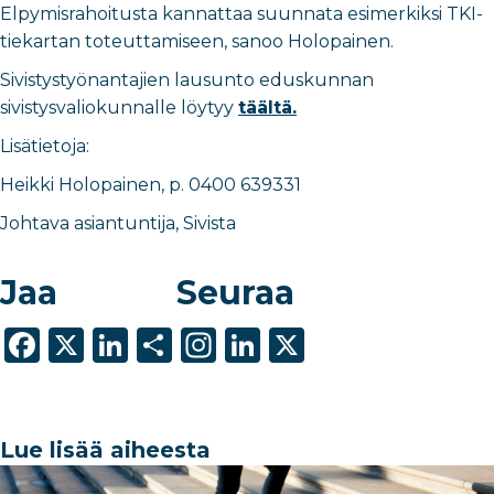
Elpymisrahoitusta kannattaa suunnata esimerkiksi TKI-
tiekartan toteuttamiseen, sanoo Holopainen.
Sivistystyönantajien lausunto eduskunnan
sivistysvaliokunnalle löytyy
täältä.
Lisätietoja:
Heikki Holopainen, p. 0400 639331
Johtava asiantuntija, Sivista
Jaa
Seuraa
F
X
Li
S
In
Li
X
a
n
h
st
n
c
k
ar
a
k
e
e
e
g
e
Lue lisää aiheesta
b
dI
ra
dI