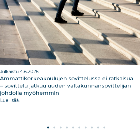
o
n
m
n
o
k
Julkaistu 4.8.2026
Ammattikorkeakoulujen sovittelussa ei ratkaisua
– sovittelu jatkuu uuden valtakunnansovittelijan
johdolla myöhemmin
Lue lisää...