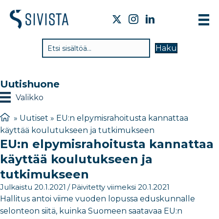
TI
Haku
VA
TY
Uutishuone
TI
Valikko
JÄ
»
Uutiset
»
EU:n elpymisrahoitusta kannattaa
käyttää koulutukseen ja tutkimukseen
UU
EU:n elpymisrahoitusta kannattaa
YH
käyttää koulutukseen ja
tutkimukseen
Julkaistu 20.1.2021
/
Päivitetty viimeksi 20.1.2021
Hallitus antoi viime vuoden lopussa eduskunnalle
selonteon siitä, kuinka Suomeen saatavaa EU:n