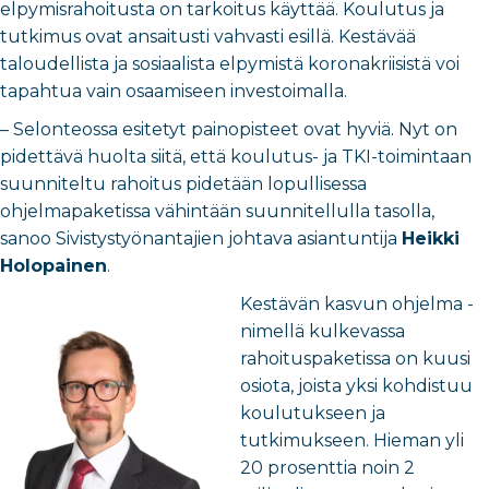
elpymisrahoitusta on tarkoitus käyttää. Koulutus ja
tutkimus ovat ansaitusti vahvasti esillä. Kestävää
taloudellista ja sosiaalista elpymistä koronakriisistä voi
tapahtua vain osaamiseen investoimalla.
– Selonteossa esitetyt painopisteet ovat hyviä. Nyt on
pidettävä huolta siitä, että koulutus- ja TKI-toimintaan
suunniteltu rahoitus pidetään lopullisessa
ohjelmapaketissa vähintään suunnitellulla tasolla,
sanoo Sivistystyönantajien johtava asiantuntija
Heikki
Holopainen
.
Kestävän kasvun ohjelma -
nimellä kulkevassa
rahoituspaketissa on kuusi
osiota, joista yksi kohdistuu
koulutukseen ja
tutkimukseen. Hieman yli
20 prosenttia noin 2