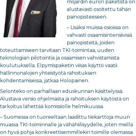
miljardin euron paketista on
alustavasti osoitettu tähän
painopisteeseen.
– Lisäksi muissa osioissa on
vahvasti osaamisintensiivisiä
painopisteitä, joiden
toteuttamiseen tarvitaan TKI-toimintaa, uuden
teknologian pilotointia ja osaamisen vahvistamista
koulutuksella. Elpymispaketin viisas käyttö vaatii
hallinnonalojen yhteistyötä rahoituksen
kohdentamisessa, jatkaa Holopainen.
Selonteko on parhaillaan eduskunnan käsittelyssä.
Alustava versio ohjelmasta ja rahoituksen käytöstä on
tarkoitus lähettää komissiolle helmikuussa.
– Suomessa on tuoreeltaan laadittu tiekarttoja muun
muassa TKI-toiminnalle ja vähähiilisyydelle, joten meillä
on hyvä pohja konkreettisemmillekin toimille olemassa.