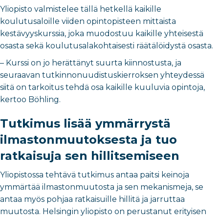
Yliopisto valmistelee tällä hetkellä kaikille
koulutusaloille viiden opintopisteen mittaista
kestävyyskurssia, joka muodostuu kaikille yhteisestä
osasta sekä koulutusalakohtaisesti räätälöidystä osasta.
– Kurssi on jo herättänyt suurta kiinnostusta, ja
seuraavan tutkinnonuudistuskierroksen yhteydessä
siitä on tarkoitus tehdä osa kaikille kuuluvia opintoja,
kertoo Böhling.
Tutkimus lisää ymmärrystä
ilmastonmuutoksesta ja tuo
ratkaisuja sen hillitsemiseen
Yliopistossa tehtävä tutkimus antaa paitsi keinoja
ymmärtää ilmastonmuutosta ja sen mekanismeja, se
antaa myös pohjaa ratkaisuille hillitä ja jarruttaa
muutosta. Helsingin yliopisto on perustanut erityisen