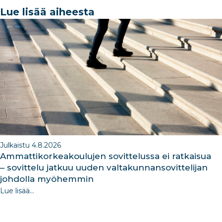
e
e
e
g
e
Lue lisää aiheesta
b
dI
ra
dI
o
n
m
n
o
k
Julkaistu 4.8.2026
Ammattikorkeakoulujen sovittelussa ei ratkaisua
– sovittelu jatkuu uuden valtakunnansovittelijan
johdolla myöhemmin
Lue lisää...