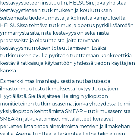
kestävyystieteen instituutin, HELSUSin, joka yhdistää
kestävyystieteen tutkimuksen ja koulutuksen
seitsemästä tiedekunnasta ja kolmelta kampukselta.
HELSUSissa tehtävä tutkimus ja opetus pyrkii lisäämään
ymmärrystä siitä, mitä kestävyys on sekä niistä
prosesseista ja olosuhteista, joita tarvitaan
kestävyysmurroksen toteuttamiseen. Lisäksi
tutkimuksen avulla pyritään tuottamaan konkreettisia
kestäviä ratkaisuja käytäntöön yhdessä tiedon käyttäjien
kanssa.
Esimerkki maailmanlaajuisesti ainutlaatuisesta
ilmastonmuutostutkimuksesta löytyy Juupajoen
Hyytiälästä. Siellä sijaitsee Helsingin yliopiston
monitieteinen tutkimusasema, jonka yhteydessä toimii
yksi yliopiston kehittämistä SMEAR – tutkimusasemista.
SMEARin jatkuvatoimiset mittalaitteet keräävät
perusteellista tietoa ainevirroista metsien ja ilmakehän
välillä. Asema tuottaa ja tarkentaa tietoa hiilinielujen