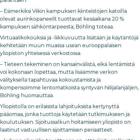
parantaen.
– Esimerkiksi Viikin kampuksen kiinteistöjen katoilla
olevat aurinkopaneelit tuottavat kesäaikana 20 %
kampuksen sähköntarpeesta, Böhling toteaa.
Virtuaalikokouksia ja -liikkuvuutta lisätään ja käytäntöjä
kehitetään muun muassa usean eurooppalaisen
yliopiston yhteisessä verkostossa.
– Tieteen tekeminen on kansainvälistä, eikä lentämistä
voi kokonaan lopettaa, mutta lisäämme verkon
välityksellä tapahtuvaa kokoustamista ja
kompensoimme lentomatkoista syntyvän hiilijalanjäljen,
Böhling huomauttaa.
Yliopistolla on erilaisista lahjoituksista kertynyttä
pääomaa, jonka tuottoja käytetään tutkimukseen ja
koulutuksen. Sijoitussalkun hoitamiseen yliopisto on
laatinut vastuullisen sijoittamisen periaatteet.