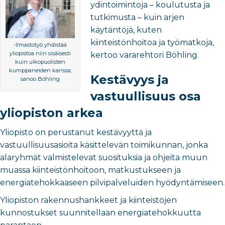
ydintoimintoja – koulutusta ja
tutkimusta – kuin arjen
käytäntöjä, kuten
kiinteistönhoitoa ja työmatkoja,
-Ilmastotyö yhdistää
yliopistoa niin sisäisesti
kertoo vararehtori Böhling.
kuin ulkopuolisten
kumppaneiden kanssa,
Kestävyys ja
sanoo Böhling
vastuullisuus osa
yliopiston arkea
Yliopisto on perustanut kestävyyttä ja
vastuullisuusasioita käsittelevän toimikunnan, jonka
alaryhmät valmistelevat suosituksia ja ohjeita muun
muassa kiinteistönhoitoon, matkustukseen ja
energiatehokkaaseen pilvipalveluiden hyödyntämiseen.
Yliopiston rakennushankkeet ja kiinteistöjen
kunnostukset suunnitellaan energiatehokkuutta