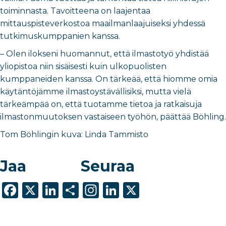
toiminnasta. Tavoitteena on laajentaa
mittauspisteverkostoa maailmanlaajuiseksi yhdessä
tutkimuskumppanien kanssa.
– Olen ilokseni huomannut, että ilmastotyö yhdistää
yliopistoa niin sisäisesti kuin ulkopuolisten
kumppaneiden kanssa. On tärkeää, että hiomme omia
käytäntöjämme ilmastoystävällisiksi, mutta vielä
tärkeämpää on, että tuotamme tietoa ja ratkaisuja
ilmastonmuutoksen vastaiseen työhön, päättää Böhling.
Tom Böhlingin kuva: Linda Tammisto
Jaa
Seuraa
F
X
Li
S
In
Li
X
a
n
h
st
n
c
k
ar
a
k