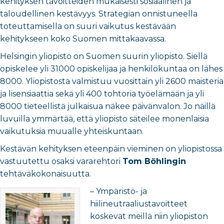
kehityksen tavoitteiden mukaisesti sosiaalinen ja
taloudellinen kestävyys. Strategian onnistuneella
toteuttamisella on suuri vaikutus kestävään
kehitykseen koko Suomen mittakaavassa.
Helsingin yliopisto on Suomen suurin yliopisto. Siellä
opiskelee yli 31000 opiskelijaa ja henkilökuntaa on lähes
8000. Yliopistosta valmistuu vuosittain yli 2600 maisteria
ja lisensiaattia sekä yli 400 tohtoria työelämään ja yli
8000 tieteellistä julkaisua näkee päivänvalon. Jo näillä
luvuilla ymmärtää, että yliopisto säteilee monenlaisia
vaikutuksia muualle yhteiskuntaan.
Kestävän kehityksen eteenpäin vieminen on yliopistossa
vastuutettu osaksi vararehtori
Tom Böhlingin
tehtäväkokonaisuutta.
– Ympäristö- ja
hiilineutraaliustavoitteet
koskevat meillä niin yliopiston