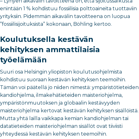
– Lyhyen aikavälin tavoitteena on, että sijoitussalkusta
enintään 1 % kohdistuu fossiilisia polttoaineita tuottaviin
yrityksiin. Pidemmän aikavälin tavoitteena on luopua
”fossiilisijoituksista” kokonaan, Böhling kertoo.
Koulutuksella kestävän
kehityksen ammattilaisia
työelämään
Suuri osa Helsingin yliopiston koulutusohjelmista
kohdistuu suoraan kestävän kehityksen teemoihin.
Tämän voi päätellä jo niiden nimestä: ympäristötieteiden
kandiohjelma, ilmakehätieteiden maisteriohjelma,
ympäristönmuutoksen ja globaalin kestävyyden
maisteriohjelma kertovat kestävän kehityksen sisällöistä.
Mutta yhtä lailla vaikkapa kemian kandiohjelman tai
datatieteiden maisteriohjelman sisällöt ovat tiiviisti
yhteydessä kestävän kehityksen teemoihin.