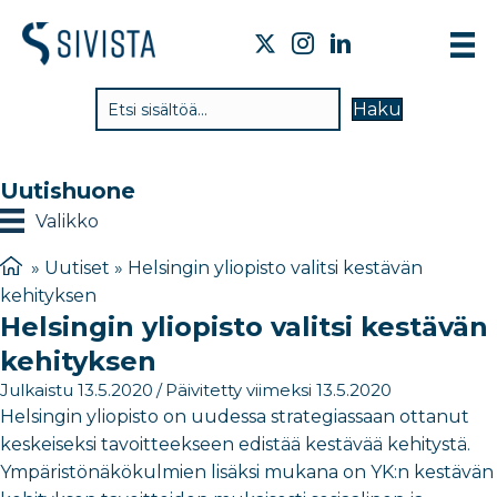
TI
Haku
VA
TY
Uutishuone
TI
Valikko
JÄ
»
Uutiset
»
Helsingin yliopisto valitsi kestävän
kehityksen
UU
Helsingin yliopisto valitsi kestävän
YH
kehityksen
Julkaistu 13.5.2020
/
Päivitetty viimeksi 13.5.2020
Helsingin yliopisto on uudessa strategiassaan ottanut
keskeiseksi tavoitteekseen edistää kestävää kehitystä.
Ympäristönäkökulmien lisäksi mukana on YK:n kestävän