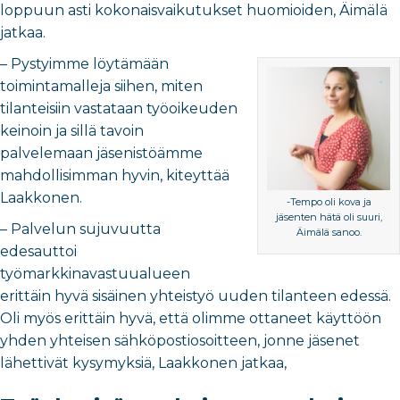
loppuun asti kokonaisvaikutukset huomioiden, Äimälä
jatkaa.
– Pystyimme löytämään
toimintamalleja siihen, miten
tilanteisiin vastataan työoikeuden
keinoin ja sillä tavoin
palvelemaan jäsenistöämme
mahdollisimman hyvin, kiteyttää
Laakkonen.
-Tempo oli kova ja
jäsenten hätä oli suuri,
– Palvelun sujuvuutta
Äimälä sanoo.
edesauttoi
työmarkkinavastuualueen
erittäin hyvä sisäinen yhteistyö uuden tilanteen edessä.
Oli myös erittäin hyvä, että olimme ottaneet käyttöön
yhden yhteisen sähköpostiosoitteen, jonne jäsenet
lähettivät kysymyksiä, Laakkonen jatkaa,