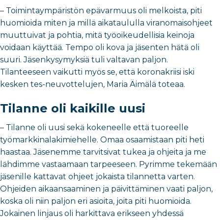
– Toimintaympäristön epävarmuus oli melkoista, piti
huomioida miten ja millä aikataululla viranomaisohjeet
muuttuivat ja pohtia, mitä työoikeudellisia keinoja
voidaan käyttää. Tempo oli kova ja jäsenten hätä oli
suuri. Jäsenkysymyksiä tuli valtavan paljon.
Tilanteeseen vaikutti myös se, että koronakriisi iski
kesken tes-neuvottelujen, Maria Äimälä toteaa.
Tilanne oli kaikille uusi
– Tilanne oli uusi sekä kokeneelle että tuoreelle
työmarkkinalakimiehelle. Omaa osaamistaan piti heti
haastaa. Jäsenemme tarvitsivat tukea ja ohjeita ja me
lähdimme vastaamaan tarpeeseen. Pyrimme tekemään
jäsenille kattavat ohjeet jokaista tilannetta varten.
Ohjeiden aikaansaaminen ja päivittäminen vaati paljon,
koska oli niin paljon eri asioita, joita piti huomioida.
Jokainen linjaus oli harkittava erikseen yhdessä