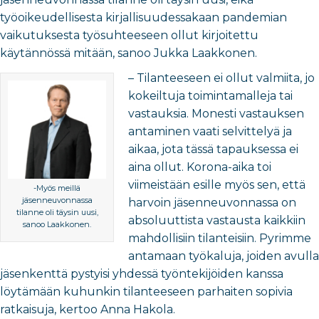
työoikeudellisesta kirjallisuudessakaan pandemian
vaikutuksesta työsuhteeseen ollut kirjoitettu
käytännössä mitään, sanoo Jukka Laakkonen.
– Tilanteeseen ei ollut valmiita, jo
kokeiltuja toimintamalleja tai
vastauksia. Monesti vastauksen
antaminen vaati selvittelyä ja
aikaa, jota tässä tapauksessa ei
aina ollut. Korona-aika toi
viimeistään esille myös sen, että
-Myös meillä
jäsenneuvonnassa
harvoin jäsenneuvonnassa on
tilanne oli täysin uusi,
absoluuttista vastausta kaikkiin
sanoo Laakkonen.
mahdollisiin tilanteisiin. Pyrimme
antamaan työkaluja, joiden avulla
jäsenkenttä pystyisi yhdessä työntekijöiden kanssa
löytämään kuhunkin tilanteeseen parhaiten sopivia
ratkaisuja, kertoo Anna Hakola.