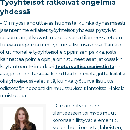
Työyhteisöt ratkoivat ongelmia
yhdessä
– Oli myös ilahduttavaa huomata, kuinka dynaamisesti
jäsentemme erilaiset työyhteisöt yhdessä pystyivät
ratkomaan jatkuvasti muuttuvassa tilanteessa eteen
tulevia ongelmia mm. työturvallisuusasioissa. Tämä on
ollut monelle työyhteisölle oppimisen paikka, josta
kannattaa poimia opit ja onnistuneet asiat jatkossakin
käytäntöön. Esimerkiksi
työturvallisuusviestintä
on
asia, johon on tärkeää kiinnittää huomiota, jotta kaikilla
olisi yhteiset sävelet siitä, kuinka työturvallisuutta
edistetään nopeastikin muuttuvissa tilanteissa, Hakola
muistuttaa.
– Oman erityispiirteen
tilanteeseen toi myös muut
koronaan liittyvät elementit,
kuten huoli omasta, läheisten,