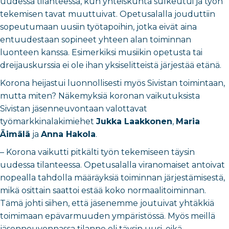
uudessa tilanteessa, kun yhteiskunta sulkeutui ja työn
tekemisen tavat muuttuivat. Opetusalalla jouduttiin
sopeutumaan uusiin työtapoihin, jotka eivät aina
entuudestaan sopineet yhteen alan toiminnan
luonteen kanssa. Esimerkiksi musiikin opetusta tai
dreijauskurssia ei ole ihan yksiselitteistä järjestää etänä.
Korona heijastui luonnollisesti myös Sivistan toimintaan,
mutta miten? Näkemyksiä koronan vaikutuksista
Sivistan jäsenneuvontaan valottavat
työmarkkinalakimiehet
Jukka Laakkonen
,
Maria
Äimälä
ja
Anna Hakola
.
– Korona vaikutti pitkälti työn tekemiseen täysin
uudessa tilanteessa. Opetusalalla viranomaiset antoivat
nopealla tahdolla määräyksiä toiminnan järjestämisestä,
mikä osittain saattoi estää koko normaalitoiminnan.
Tämä johti siihen, että jäsenemme joutuivat yhtäkkiä
toimimaan epävarmuuden ympäristössä. Myös meillä
jäsenneuvonnassa tilanne oli täysin uusi, eikä