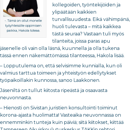
kollegoiden, työntekijöiden ja
ylipäätään kaikkien
turvallisuudesta. Eikä vähimpänä,
-. Tämä on ollut monelle
työyhteisölle oppimisen
huoli tulevasta – mitä kaikkea
paikka, Hakola toteaa.
tästä seuraa? Vastaan tuli myös
tilanteita, joissa paras apu
jäsenelle oli vain olla läsnä, kuunnella ja olla tukena
tässä ennen näkemättömässä tilanteessa, Hakola lisää.
– Lopputulema on, että selvisimme kunnialla, kun oli
valmius tarttua toimeen ja yhteistyön edellytykset
työpaikoillakin kunnossa, sanoo Laakkonen.
Jäseniltä on tullut kiitosta ripeästä ja osaavasta
neuvonnasta.
– Hienosti on Sivistan juristien konsultointi toiminut
korona-ajasta huolimatta! Vasteaika neuvonnassa on
ennemminkin tunteja kuin päiviä; siitä kiitokset, kiittää
Tampereen Aikuiskoulutuskeskus TAKKin rehtori