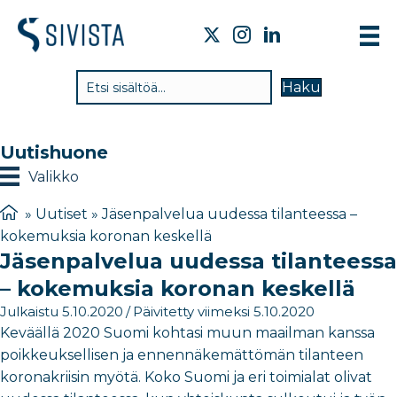
TI
Haku
VA
TY
Uutishuone
TI
Valikko
JÄ
»
Uutiset
»
Jäsenpalvelua uudessa tilanteessa –
kokemuksia koronan keskellä
UU
Jäsenpalvelua uudessa tilanteessa
YH
– kokemuksia koronan keskellä
Julkaistu 5.10.2020
/
Päivitetty viimeksi 5.10.2020
Keväällä 2020 Suomi kohtasi muun maailman kanssa
poikkeuksellisen ja ennennäkemättömän tilanteen
koronakriisin myötä. Koko Suomi ja eri toimialat olivat