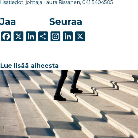
Lisätiedot: johtaja Laura Rissanen, 041 5404505
Jaa
Seuraa
F
X
Li
S
In
Li
X
a
n
h
st
n
c
k
ar
a
k
e
e
e
g
e
Lue lisää aiheesta
b
dI
ra
dI
o
n
m
n
o
k