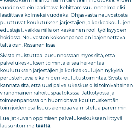
– Keskuksen hallintomalliin tarvitaan muutoksia. Viiden
vuoden välein laadittava kehittämissuunnitelma olisi
laadittava kolmeksi vuodeksi. Ohjaavasta neuvostosta
puuttuvat koulutuksen järjestäjien ja korkeakoulujen
edustajat, vaikka niillä on keskeinen rooli työllisyyden
hoidossa. Neuvoston kokoonpanoa on laajennettava
tältä osin, Rissanen lisää.
Sivista muistuttaa lausunnossaan myös siitä, että
palvelukeskuksen toiminta ei saa heikentää
koulutuksen järjestäjien ja korkeakoulujen nykyisiä
perustehtäviä eikä niiden koulutustoimintaa. Sivista ei
kannata sitä, että uusi palvelukeskus olisi toimivaltainen
viranomainen rahoituspäätöksissä. Jatkotyössä ja
toimeenpanossa on huomioitava koulutuskentän
toimijoiden osallisuus aiempaa valmistelua paremmin.
Lue jatkuvan oppimisen palvelukeskukseen liittyvä
lausuntomme
täältä
.