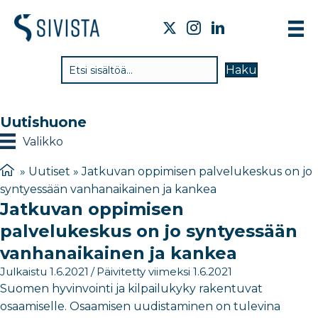
TI
Haku
VA
TY
Uutishuone
TI
Valikko
JÄ
»
Uutiset
»
Jatkuvan oppimisen palvelukeskus on jo
syntyessään vanhanaikainen ja kankea
UU
Jatkuvan oppimisen
YH
palvelukeskus on jo syntyessään
vanhanaikainen ja kankea
Julkaistu 1.6.2021
/
Päivitetty viimeksi 1.6.2021
Suomen hyvinvointi ja kilpailukyky rakentuvat
osaamiselle. Osaamisen uudistaminen on tulevina