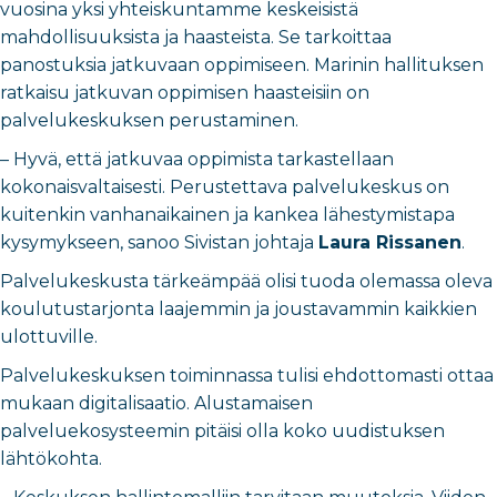
vuosina yksi yhteiskuntamme keskeisistä
mahdollisuuksista ja haasteista. Se tarkoittaa
panostuksia jatkuvaan oppimiseen. Marinin hallituksen
ratkaisu jatkuvan oppimisen haasteisiin on
palvelukeskuksen perustaminen.
– Hyvä, että jatkuvaa oppimista tarkastellaan
kokonaisvaltaisesti. Perustettava palvelukeskus on
kuitenkin vanhanaikainen ja kankea lähestymistapa
kysymykseen, sanoo Sivistan johtaja
Laura Rissanen
.
Palvelukeskusta tärkeämpää olisi tuoda olemassa oleva
koulutustarjonta laajemmin ja joustavammin kaikkien
ulottuville.
Palvelukeskuksen toiminnassa tulisi ehdottomasti ottaa
mukaan digitalisaatio. Alustamaisen
palveluekosysteemin pitäisi olla koko uudistuksen
lähtökohta.