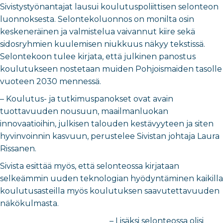
Sivistystyönantajat lausui koulutuspoliittisen selonteon
luonnoksesta. Selontekoluonnos on monilta osin
keskeneräinen ja valmistelua vaivannut kiire sekä
sidosryhmien kuulemisen niukkuus näkyy tekstissä.
Selontekoon tulee kirjata, että julkinen panostus
koulutukseen nostetaan muiden Pohjoismaiden tasolle
vuoteen 2030 mennessä.
– Koulutus- ja tutkimuspanokset ovat avain
tuottavuuden nousuun, maailmanluokan
innovaatioihin, julkisen talouden kestävyyteen ja siten
hyvinvoinnin kasvuun, perustelee Sivistan johtaja Laura
Rissanen.
Sivista esittää myös, että selonteossa kirjataan
selkeämmin uuden teknologian hyödyntäminen kaikilla
koulutusasteilla myös koulutuksen saavutettavuuden
näkökulmasta.
– Lisäksi selonteossa olisi