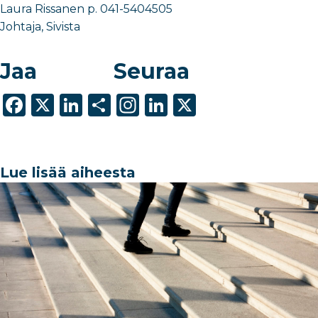
Laura Rissanen p. 041-5404505
Johtaja, Sivista
Jaa
Seuraa
F
X
Li
S
In
Li
X
a
n
h
st
n
c
k
ar
a
k
e
e
e
g
e
Lue lisää aiheesta
b
dI
ra
dI
o
n
m
n
o
k