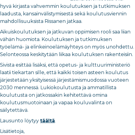
hyvä kirjasta vahvemmin koulutuksen ja tutkimuksen
laadusta, kansainvälistymisestä sekä koulutusviennin
mahdollisuuksista Rissanen jatkaa.
Aikuiskoulutuksen ja jatkuvan oppimisen rooli saa liian
vähän huomiota. Koulutuksen ja tutkimuksen
työelämä- ja elinkeinoelämäyhteys on myös unohdettu.
Selonteossa keskitytään liikaa koulutuksen rakenteisiin.
Sivista esittää lisäksi, että opetus- ja kulttuuriministeriö
laatii tiekartan sille, että kaikki toisen asteen koulutus
järjestetään yksityisessä järjestämismuodossa vuoteen
2030 mennessä. Lukiokoulutusta ja ammatillista
koulutusta on jatkossakin kehitettävä omina
koulutusmuotoinaan ja vapaa kouluvalinta on
säilytettävä.
Lausunto löytyy
täältä
.
Lisätietoja,