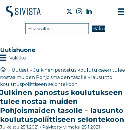
TI
Haku
VA
TY
Uutishuone
TI
Valikko
JÄ
»
Uutiset
»
Julkinen panostus koulutukseen tulee
nostaa muiden Pohjoismaiden tasolle – lausunto
UU
koulutuspoliittiseen selontekoon
Julkinen panostus koulutukseen
YH
tulee nostaa muiden
Pohjoismaiden tasolle – lausunto
koulutuspoliittiseen selontekoon
Julkaistu 25.1.2021
/
Päivitetty viimeksi 25.1.2021