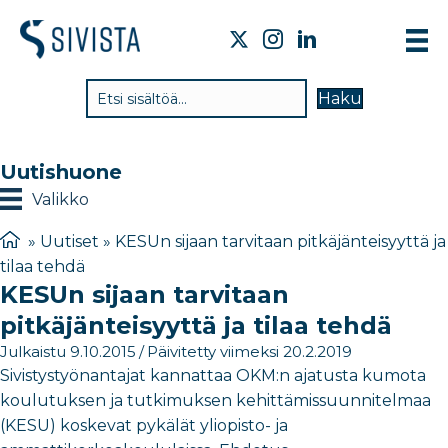
TI
Haku
VA
TY
Uutishuone
TI
Valikko
JÄ
»
Uutiset
»
KESUn sijaan tarvitaan pitkäjänteisyyttä ja
tilaa tehdä
UU
KESUn sijaan tarvitaan
YH
pitkäjänteisyyttä ja tilaa tehdä
Julkaistu 9.10.2015
/
Päivitetty viimeksi 20.2.2019
Sivistystyönantajat kannattaa OKM:n ajatusta kumota
koulutuksen ja tutkimuksen kehittämissuunnitelmaa
(KESU) koskevat pykälät yliopisto- ja