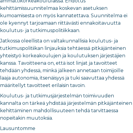
ammattikorkeakoululaissa. Ehdotus
kehittämissuunnitelmaa koskevan asetuksen
kumoamisesta on myös kannatettava. Suunnitelma ei
ole kyennyt tarjoamaan riittävästi ennakoitavuutta
koulutus- ja tutkimuspolitiikkaan.
Jatkossa oleellista on valtakunnallisia koulutus- ja
tutkimuspolitiikan linjauksia tehtäessä pitkäjänteinen
yhteistyö korkeakoulujen ja koulutuksen järjestäjien
kanssa. Tavoitteena on, että isot linjat ja tavoitteet
tehdään yhdessä, minkä jälkeen annetaan toimijoille
laaja autonomia, itsenäisyys ja tuki saavuttaa yhdessä
määritellyt tavoitteet erilaisin tavoin.
Koulutus- ja tutkimusjärjestelmän toimivuuden
kannalta on tärkeä yhdistää järjestelmän pitkäjänteinen
kehittäminen mahdollisuuteen tehdä tarvittaessa
nopeitakin muutoksia.
Lausuntomme