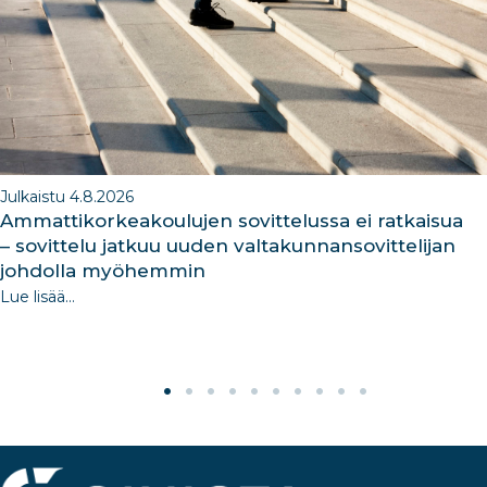
o
k
Julkaistu 4.8.2026
Ammattikorkeakoulujen sovittelussa ei ratkaisua
– sovittelu jatkuu uuden valtakunnansovittelijan
johdolla myöhemmin
Lue lisää...