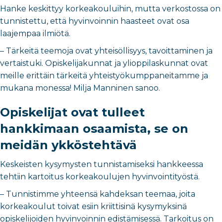
Hanke keskittyy korkeakouluihin, mutta verkostossa on
tunnistettu, että hyvinvoinnin haasteet ovat osa
laajempaa ilmiötä.
– Tärkeitä teemoja ovat yhteisöllisyys, tavoittaminen ja
vertaistuki. Opiskelijakunnat ja ylioppilaskunnat ovat
meille erittäin tärkeitä yhteistyökumppaneitamme ja
mukana monessa! Milja Manninen sanoo.
Opiskelijat ovat tulleet
hankkimaan osaamista, se on
meidän ykköstehtävä
Keskeisten kysymysten tunnistamiseksi hankkeessa
tehtiin kartoitus korkeakoulujen hyvinvointityöstä.
– Tunnistimme yhteensä kahdeksan teemaa, joita
korkeakoulut toivat esiin kriittisinä kysymyksinä
opiskelijoiden hyvinvoinnin edistämisessä. Tarkoitus on