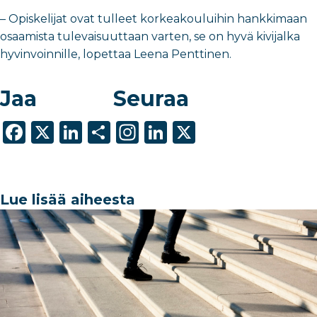
– Opiskelijat ovat tulleet korkeakouluihin hankkimaan
osaamista tulevaisuuttaan varten, se on hyvä kivijalka
hyvinvoinnille, lopettaa Leena Penttinen.
Jaa
Seuraa
F
X
Li
S
In
Li
X
a
n
h
st
n
c
k
ar
a
k
e
e
e
g
e
Lue lisää aiheesta
b
dI
ra
dI
o
n
m
n
o
k