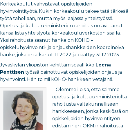
Korkeakoulut vahvistavat opiskelijoiden
hyvinvointityötä. Kukin korkeakoulu tekee tätä tärkeää
työtä tahollaan, mutta myös laajassa yhteistyössä.
Opetus- ja kulttuuriministeriön rahoitus on avittanut
kansallista yhteistyötä korkeakouluverkoston sisällä.
Yksi rahoitusta saanut hanke on KOHO –
opiskeluhyvinvointi- ja ohjaushankkeiden koordinoiva
hanke, joka on alkanut 1.1.2022 ja päättyy 31.12.2023.
Jyväskylän yliopiston kehittämispäällikkö
Leena
Penttisen
työssä painottuvat opiskelijoiden ohjaus ja
hyvinvointi. Hän toimii KOHO-hankkeen vetäjänä.
– Olemme iloisia, että saimme
opetus- ja kulttuuriministeriöltä
rahoitusta valtakunnalliseen
hankkeeseen, jonka keskiössä on
opiskelijoiden hyvinvointityön
edistäminen. OKM:n rahoitusta