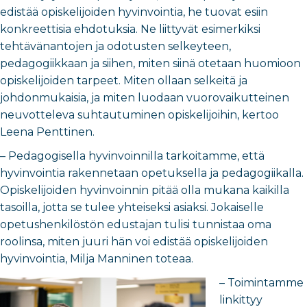
edistää opiskelijoiden hyvinvointia, he tuovat esiin
konkreettisia ehdotuksia. Ne liittyvät esimerkiksi
tehtävänantojen ja odotusten selkeyteen,
pedagogiikkaan ja siihen, miten siinä otetaan huomioon
opiskelijoiden tarpeet. Miten ollaan selkeitä ja
johdonmukaisia, ja miten luodaan vuorovaikutteinen
neuvotteleva suhtautuminen opiskelijoihin, kertoo
Leena Penttinen.
– Pedagogisella hyvinvoinnilla tarkoitamme, että
hyvinvointia rakennetaan opetuksella ja pedagogiikalla.
Opiskelijoiden hyvinvoinnin pitää olla mukana kaikilla
tasoilla, jotta se tulee yhteiseksi asiaksi. Jokaiselle
opetushenkilöstön edustajan tulisi tunnistaa oma
roolinsa, miten juuri hän voi edistää opiskelijoiden
hyvinvointia, Milja Manninen toteaa.
– Toimintamme
linkittyy