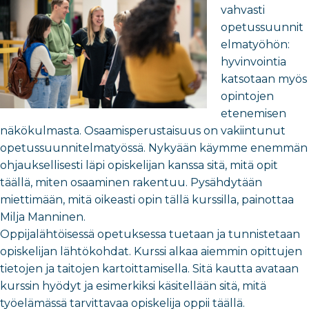
vahvasti
opetussuunnit
elmatyöhön:
hyvinvointia
katsotaan myös
opintojen
etenemisen
näkökulmasta. Osaamisperustaisuus on vakiintunut
opetussuunnitelmatyössä. Nykyään käymme enemmän
ohjauksellisesti läpi opiskelijan kanssa sitä, mitä opit
täällä, miten osaaminen rakentuu. Pysähdytään
miettimään, mitä oikeasti opin tällä kurssilla, painottaa
Milja Manninen.
Oppijalähtöisessä opetuksessa tuetaan ja tunnistetaan
opiskelijan lähtökohdat. Kurssi alkaa aiemmin opittujen
tietojen ja taitojen kartoittamisella. Sitä kautta avataan
kurssin hyödyt ja esimerkiksi käsitellään sitä, mitä
työelämässä tarvittavaa opiskelija oppii täällä.