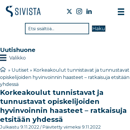
T
Haku
V
T
Uutishuone
T
Valikko
J
»
Uutiset
»
Korkeakoulut tunnistavat ja tunnustavat
opiskelijoiden hyvinvoinnin haasteet – ratkaisuja etsitään
U
yhdessä
Korkeakoulut tunnistavat ja
Y
tunnustavat opiskelijoiden
hyvinvoinnin haasteet – ratkaisuja
etsitään yhdessä
Julkaistu 9.11.2022
/
Päivitetty viimeksi 9.11.2022