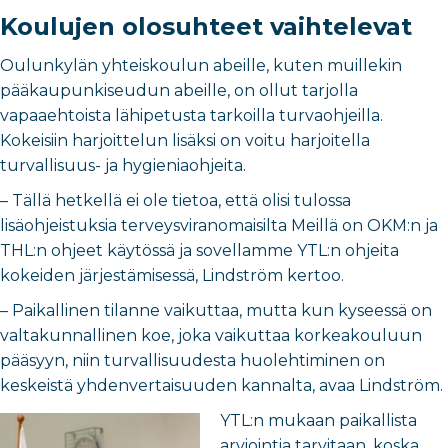
Koulujen olosuhteet vaihtelevat
Oulunkylän yhteiskoulun abeille, kuten muillekin
pääkaupunkiseudun abeille, on ollut tarjolla
vapaaehtoista lähipetusta tarkoilla turvaohjeilla.
Kokeisiin harjoittelun lisäksi on voitu harjoitella
turvallisuus- ja hygieniaohjeita.
– Tällä hetkellä ei ole tietoa, että olisi tulossa
lisäohjeistuksia terveysviranomaisilta Meillä on OKM:n ja
THL:n ohjeet käytössä ja sovellamme YTL:n ohjeita
kokeiden järjestämisessä, Lindström kertoo.
– Paikallinen tilanne vaikuttaa, mutta kun kyseessä on
valtakunnallinen koe, joka vaikuttaa korkeakouluun
pääsyyn, niin turvallisuudesta huolehtiminen on
keskeistä yhdenvertaisuuden kannalta, avaa Lindström.
YTL:n mukaan paikallista
arviointia tarvitaan, koska