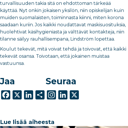
turvallisuuden takia sitä on ehdottoman tärkeää
käyttää. Nyt onkin jokaisen yksilön, niin opiskelijan kuin
muiden suomalaisten, toiminnasta kiinni, miten korona
saadaan kuriin. Jos kaikki noudattavat maskisuosituksia,
huolehtivat käsihygieniasta ja välttävät kontakteja, niin
tilanne säilyy rauhallisempana, Lindström lopettaa.
Koulut tekevät, mitä voivat tehdä ja toivovat, että kaikki
tekevät osansa. Toivotaan, että jokainen muistaa
vastuunsa.
Jaa
Seuraa
F
X
Li
S
In
Li
X
a
n
h
st
n
c
k
ar
a
k
e
e
e
g
e
Lue lisää aiheesta