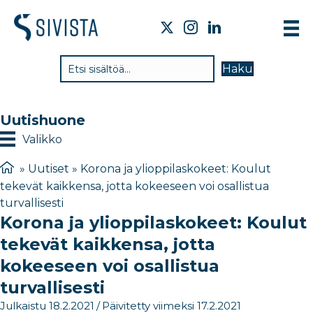
TI
Haku
VA
TY
Uutishuone
TI
Valikko
JÄ
»
Uutiset
»
Korona ja ylioppilaskokeet: Koulut
tekevät kaikkensa, jotta kokeeseen voi osallistua
UU
turvallisesti
Korona ja ylioppilaskokeet: Koulut
YH
tekevät kaikkensa, jotta
kokeeseen voi osallistua
turvallisesti
Julkaistu 18.2.2021
/
Päivitetty viimeksi 17.2.2021