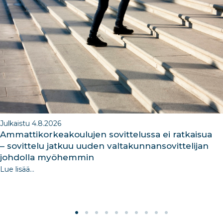
b
dI
ra
dI
o
n
m
n
o
k
Julkaistu 4.8.2026
Ammattikorkeakoulujen sovittelussa ei ratkaisua
– sovittelu jatkuu uuden valtakunnansovittelijan
johdolla myöhemmin
Lue lisää...