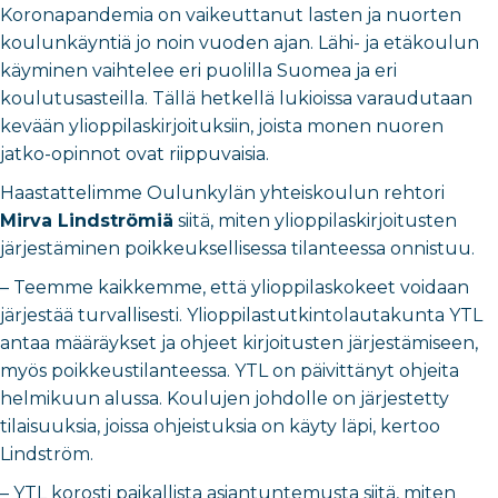
Koronapandemia on vaikeuttanut lasten ja nuorten
koulunkäyntiä jo noin vuoden ajan. Lähi- ja etäkoulun
käyminen vaihtelee eri puolilla Suomea ja eri
koulutusasteilla. Tällä hetkellä lukioissa varaudutaan
kevään ylioppilaskirjoituksiin, joista monen nuoren
jatko-opinnot ovat riippuvaisia.
Haastattelimme Oulunkylän yhteiskoulun rehtori
Mirva Lindströmiä
siitä, miten ylioppilaskirjoitusten
järjestäminen poikkeuksellisessa tilanteessa onnistuu.
– Teemme kaikkemme, että ylioppilaskokeet voidaan
järjestää turvallisesti. Ylioppilastutkintolautakunta YTL
antaa määräykset ja ohjeet kirjoitusten järjestämiseen,
myös poikkeustilanteessa. YTL on päivittänyt ohjeita
helmikuun alussa. Koulujen johdolle on järjestetty
tilaisuuksia, joissa ohjeistuksia on käyty läpi, kertoo
Lindström.
– YTL korosti paikallista asiantuntemusta siitä, miten