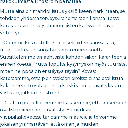
näkökulmasta, Lindström painottaa.
Mutta aina on mahdollisuus yksilölliseen harkintaan, se
tehdään yhdessä terveysviranomaisten kanssa. Tässä
korostuukin terveysviranomaisten kanssa tehtävä
yhteistyö.
– Olemme keskustelleet opiskelijoiden kanssa siitä,
miten tärkeä on suojata itsensä ennen koetta.
Suosittelemme omaehtoista kahden viikon karanteenia
ennen koetta. Mutta lopulta kysymys on myös tuurista,
miten helppoa on eristäytyä täysin? Kovasti
korostamme, että pienissäkään oireissa ei saa osallistua
kokeeseen. Toivotaan, että kaikki ymmärtävät yksilön
vastuun, jatkaa Lindström.
– Koulun puolella teemme kaikkemme, että kokeeseen
osallistuminen on turvallista. Esimerkiksi
ylioppilaskokeessa tarjoamme maskeja ja toivomme
jokaisen ymmärtävän, että oman ja muiden