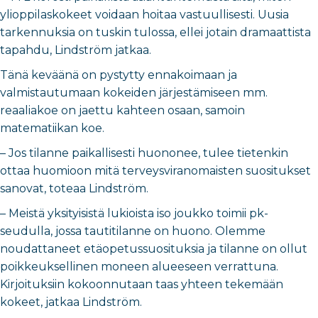
ylioppilaskokeet voidaan hoitaa vastuullisesti. Uusia
tarkennuksia on tuskin tulossa, ellei jotain dramaattista
tapahdu, Lindström jatkaa.
Tänä keväänä on pystytty ennakoimaan ja
valmistautumaan kokeiden järjestämiseen mm.
reaaliakoe on jaettu kahteen osaan, samoin
matematiikan koe.
– Jos tilanne paikallisesti huononee, tulee tietenkin
ottaa huomioon mitä terveysviranomaisten suositukset
sanovat, toteaa Lindström.
– Meistä yksityisistä lukioista iso joukko toimii pk-
seudulla, jossa tautitilanne on huono. Olemme
noudattaneet etäopetussuosituksia ja tilanne on ollut
poikkeuksellinen moneen alueeseen verrattuna.
Kirjoituksiin kokoonnutaan taas yhteen tekemään
kokeet, jatkaa Lindström.