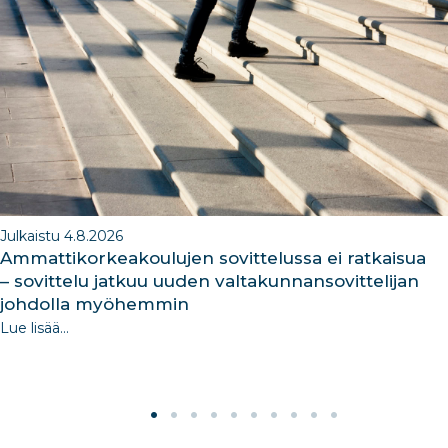
o
n
m
n
o
k
Julkaistu 4.8.2026
Ammattikorkeakoulujen sovittelussa ei ratkaisua
– sovittelu jatkuu uuden valtakunnansovittelijan
johdolla myöhemmin
Lue lisää...