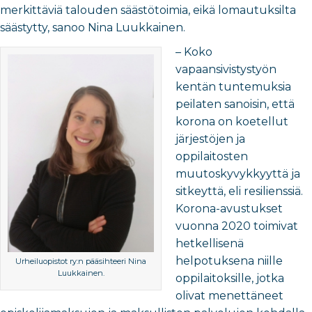
merkittäviä talouden säästötoimia, eikä lomautuksilta
säästytty, sanoo Nina Luukkainen.
– Koko
vapaansivistystyön
kentän tuntemuksia
peilaten sanoisin, että
korona on koetellut
järjestöjen ja
oppilaitosten
muutoskyvykkyyttä ja
sitkeyttä, eli resilienssiä.
Korona-avustukset
vuonna 2020 toimivat
hetkellisenä
helpotuksena niille
Urheiluopistot ry:n pääsihteeri Nina
Luukkainen.
oppilaitoksille, jotka
olivat menettäneet