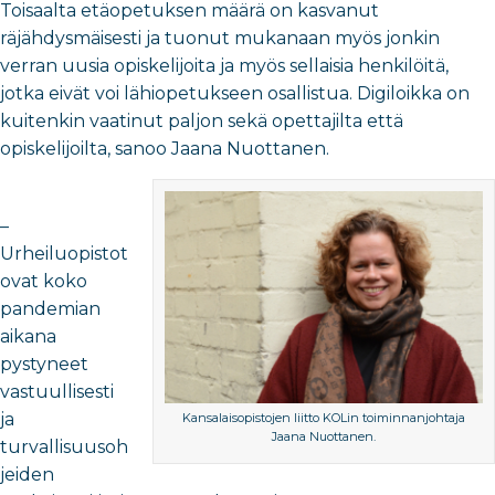
Toisaalta etäopetuksen määrä on kasvanut
räjähdysmäisesti ja tuonut mukanaan myös jonkin
verran uusia opiskelijoita ja myös sellaisia henkilöitä,
jotka eivät voi lähiopetukseen osallistua. Digiloikka on
kuitenkin vaatinut paljon sekä opettajilta että
opiskelijoilta, sanoo Jaana Nuottanen.
–
Urheiluopistot
ovat koko
pandemian
aikana
pystyneet
vastuullisesti
ja
Kansalaisopistojen liitto KOLin toiminnanjohtaja
Jaana Nuottanen.
turvallisuusoh
jeiden