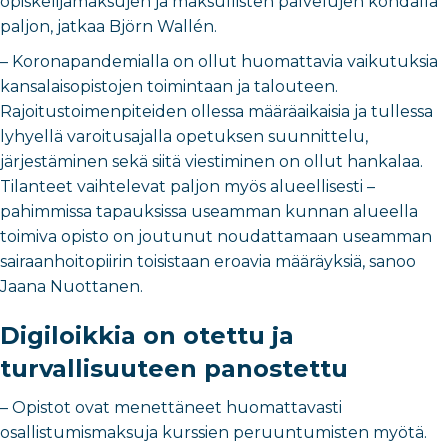
opiskelijamaksujen ja maksullisten palvelujen kohdalla
paljon, jatkaa Björn Wallén.
– Koronapandemialla on ollut huomattavia vaikutuksia
kansalaisopistojen toimintaan ja talouteen.
Rajoitustoimenpiteiden ollessa määräaikaisia ja tullessa
lyhyellä varoitusajalla opetuksen suunnittelu,
järjestäminen sekä siitä viestiminen on ollut hankalaa.
Tilanteet vaihtelevat paljon myös alueellisesti –
pahimmissa tapauksissa useamman kunnan alueella
toimiva opisto on joutunut noudattamaan useamman
sairaanhoitopiirin toisistaan eroavia määräyksiä, sanoo
Jaana Nuottanen.
Digiloikkia on otettu ja
turvallisuuteen panostettu
– Opistot ovat menettäneet huomattavasti
osallistumismaksuja kurssien peruuntumisten myötä.