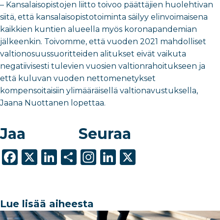
– Kansalaisopistojen liitto toivoo päättäjien huolehtivan
siitä, että kansalaisopistotoiminta säilyy elinvoimaisena
kaikkien kuntien alueella myös koronapandemian
jälkeenkin. Toivomme, että vuoden 2021 mahdolliset
valtionosuussuoritteiden alitukset eivät vaikuta
negatiivisesti tulevien vuosien valtionrahoitukseen ja
että kuluvan vuoden nettomenetykset
kompensoitaisiin ylimääräisellä valtionavustuksella,
Jaana Nuottanen lopettaa.
Jaa
Seuraa
F
X
Li
S
In
Li
X
a
n
h
st
n
c
k
ar
a
k
e
e
e
g
e
Lue lisää aiheesta
b
dI
ra
dI