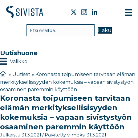
TI
Haku
VA
TY
Uutishuone
TI
Valikko
JÄ
»
Uutiset
»
Koronasta toipumiseen tarvitaan elämän
merkityksellisisyyden kokemuksia – vapaan sivistystyön
UU
osaaminen paremmin käyttöön
Koronasta toipumiseen tarvitaan
YH
elämän merkityksellisisyyden
kokemuksia – vapaan sivistystyön
osaaminen paremmin käyttöön
Julkaistu 31.3.2021
/
Päivitetty viimeksi 31.3.2021