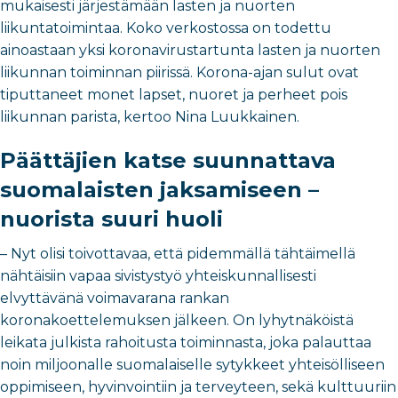
mukaisesti järjestämään lasten ja nuorten
liikuntatoimintaa. Koko verkostossa on todettu
ainoastaan yksi koronavirustartunta lasten ja nuorten
liikunnan toiminnan piirissä. Korona-ajan sulut ovat
tiputtaneet monet lapset, nuoret ja perheet pois
liikunnan parista, kertoo Nina Luukkainen.
Päättäjien katse suunnattava
suomalaisten jaksamiseen –
nuorista suuri huoli
– Nyt olisi toivottavaa, että pidemmällä tähtäimellä
nähtäisiin vapaa sivistystyö yhteiskunnallisesti
elvyttävänä voimavarana rankan
koronakoettelemuksen jälkeen. On lyhytnäköistä
leikata julkista rahoitusta toiminnasta, joka palauttaa
noin miljoonalle suomalaiselle sytykkeet yhteisölliseen
oppimiseen, hyvinvointiin ja terveyteen, sekä kulttuuriin