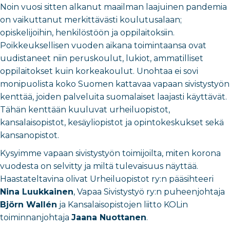
Noin vuosi sitten alkanut maailman laajuinen pandemia
on vaikuttanut merkittävästi koulutusalaan;
opiskelijoihin, henkilöstöön ja oppilaitoksiin.
Poikkeuksellisen vuoden aikana toimintaansa ovat
uudistaneet niin peruskoulut, lukiot, ammatilliset
oppilaitokset kuin korkeakoulut. Unohtaa ei sovi
monipuolista koko Suomen kattavaa vapaan sivistystyön
kenttää, joiden palveluita suomalaiset laajasti käyttävät.
Tähän kenttään kuuluvat urheiluopistot,
kansalaisopistot, kesäyliopistot ja opintokeskukset sekä
kansanopistot.
Kysyimme vapaan sivistystyön toimijoilta, miten korona
vuodesta on selvitty ja miltä tulevaisuus näyttää.
Haastateltavina olivat Urheiluopistot ry:n pääsihteeri
Nina Luukkainen
, Vapaa Sivistystyö ry:n puheenjohtaja
Björn Wallén
ja Kansalaisopistojen liitto KOLin
toiminnanjohtaja
Jaana Nuottanen
.