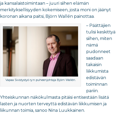
ja kansalaistoimintaan – juuri siihen elämän
merkityksellisyyden kokemiseen, josta moni on jäänyt
koronan aikana paitsi, Björn Wallén painottaa.
– Päättäjien
tulisi keskittyä
siihen, miten
nämä
pudonneet
saadaan
takaisin
liikkumista
edistävän
Vapaa Sivistystyö ry:n puheenjohtaja Björn Wallén.
toiminnan
pariin.
Yhteiskunnan näkökulmasta pitäisi entisestään lisätä
lasten ja nuorten terveyttä edistävän liikkumisen ja
liikunnan toimia, sanoo Nina Luukkainen.