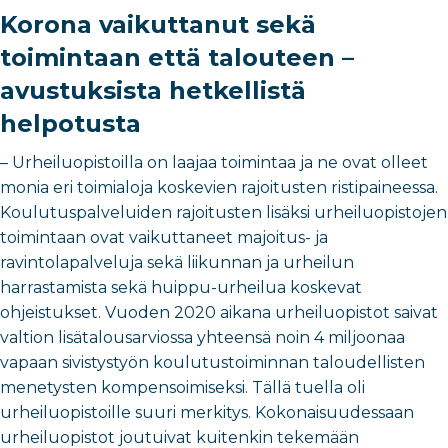
Korona vaikuttanut sekä
toimintaan että talouteen –
avustuksista hetkellistä
helpotusta
– Urheiluopistoilla on laajaa toimintaa ja ne ovat olleet
monia eri toimialoja koskevien rajoitusten ristipaineessa.
Koulutuspalveluiden rajoitusten lisäksi urheiluopistojen
toimintaan ovat vaikuttaneet majoitus- ja
ravintolapalveluja sekä liikunnan ja urheilun
harrastamista sekä huippu-urheilua koskevat
ohjeistukset. Vuoden 2020 aikana urheiluopistot saivat
valtion lisätalousarviossa yhteensä noin 4 miljoonaa
vapaan sivistystyön koulutustoiminnan taloudellisten
menetysten kompensoimiseksi. Tällä tuella oli
urheiluopistoille suuri merkitys. Kokonaisuudessaan
urheiluopistot joutuivat kuitenkin tekemään