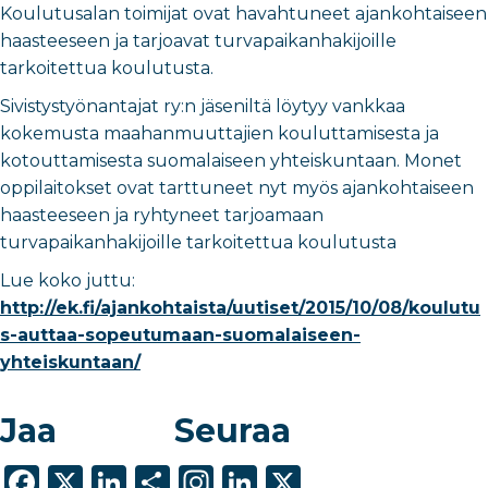
Koulutusalan toimijat ovat havahtuneet ajankohtaiseen
haasteeseen ja tarjoavat turvapaikanhakijoille
tarkoitettua koulutusta.
Sivistystyönantajat ry:n jäseniltä löytyy vankkaa
kokemusta maahanmuuttajien kouluttamisesta ja
kotouttamisesta suomalaiseen yhteiskuntaan. Monet
oppilaitokset ovat tarttuneet nyt myös ajankohtaiseen
haasteeseen ja ryhtyneet tarjoamaan
turvapaikanhakijoille tarkoitettua koulutusta
Lue koko juttu:
http://ek.fi/ajankohtaista/uutiset/2015/10/08/koulutu
s-auttaa-sopeutumaan-suomalaiseen-
yhteiskuntaan/
Jaa
Seuraa
F
X
Li
S
In
Li
X