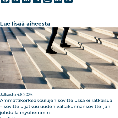
a
n
h
st
n
c
k
ar
a
k
e
e
e
g
e
Lue lisää aiheesta
b
dI
ra
dI
o
n
m
n
o
k
Julkaistu 4.8.2026
Ammattikorkeakoulujen sovittelussa ei ratkaisua
– sovittelu jatkuu uuden valtakunnansovittelijan
johdolla myöhemmin