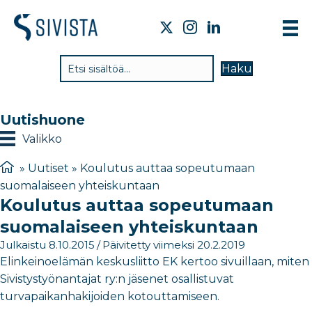
TI
Haku
VA
TY
Uutishuone
TI
Valikko
JÄ
»
Uutiset
»
Koulutus auttaa sopeutumaan
suomalaiseen yhteiskuntaan
UU
Koulutus auttaa sopeutumaan
YH
suomalaiseen yhteiskuntaan
Julkaistu 8.10.2015
/
Päivitetty viimeksi 20.2.2019
Elinkeinoelämän keskusliitto EK kertoo sivuillaan, miten
Sivistystyönantajat ry:n jäsenet osallistuvat
turvapaikanhakijoiden kotouttamiseen.