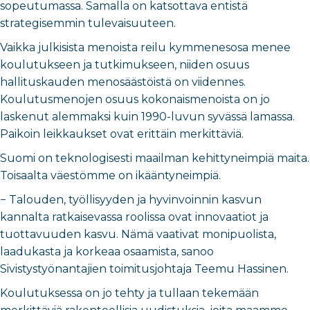
sopeutumassa. Samalla on katsottava entistä
strategisemmin tulevaisuuteen.
Vaikka julkisista menoista reilu kymmenesosa menee
koulutukseen ja tutkimukseen, niiden osuus
hallituskauden menosäästöistä on viidennes.
Koulutusmenojen osuus kokonaismenoista on jo
laskenut alemmaksi kuin 1990-luvun syvässä lamassa.
Paikoin leikkaukset ovat erittäin merkittäviä.
Suomi on teknologisesti maailman kehittyneimpiä maita.
Toisaalta väestömme on ikääntyneimpiä.
− Talouden, työllisyyden ja hyvinvoinnin kasvun
kannalta ratkaisevassa roolissa ovat innovaatiot ja
tuottavuuden kasvu. Nämä vaativat monipuolista,
laadukasta ja korkeaa osaamista, sanoo
Sivistystyönantajien toimitusjohtaja Teemu Hassinen.
Koulutuksessa on jo tehty ja tullaan tekemään