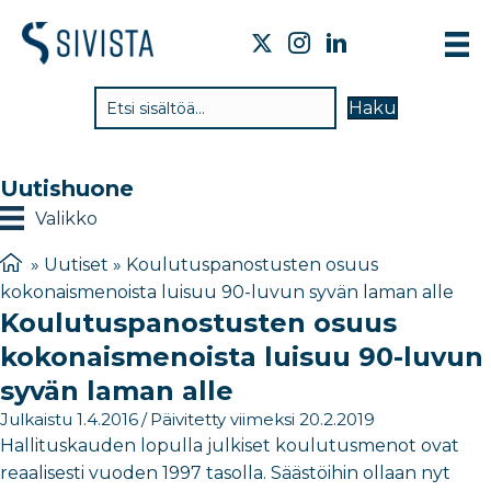
TI
Haku
VA
TY
Uutishuone
TI
Valikko
JÄ
»
Uutiset
»
Koulutuspanostusten osuus
kokonaismenoista luisuu 90-luvun syvän laman alle
UU
Koulutuspanostusten osuus
YH
kokonaismenoista luisuu 90-luvun
syvän laman alle
Julkaistu 1.4.2016
/
Päivitetty viimeksi 20.2.2019
Hallituskauden lopulla julkiset koulutusmenot ovat
reaalisesti vuoden 1997 tasolla. Säästöihin ollaan nyt