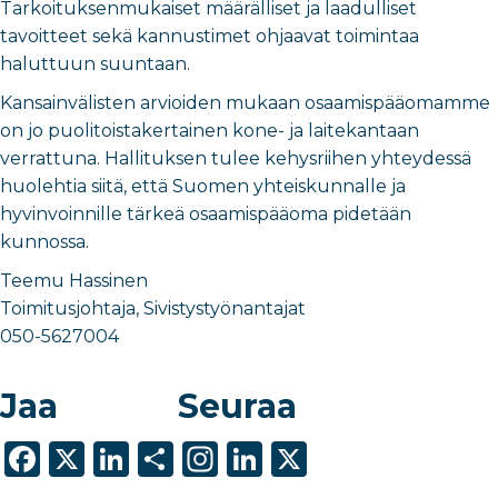
Tarkoituksenmukaiset määrälliset ja laadulliset
tavoitteet sekä kannustimet ohjaavat toimintaa
haluttuun suuntaan.
Kansainvälisten arvioiden mukaan osaamispääomamme
on jo puolitoistakertainen kone- ja laitekantaan
verrattuna. Hallituksen tulee kehysriihen yhteydessä
huolehtia siitä, että Suomen yhteiskunnalle ja
hyvinvoinnille tärkeä osaamispääoma pidetään
kunnossa.
Teemu Hassinen
Toimitusjohtaja, Sivistystyönantajat
050-5627004
Jaa
Seuraa
F
X
Li
S
In
Li
X
a
n
h
st
n