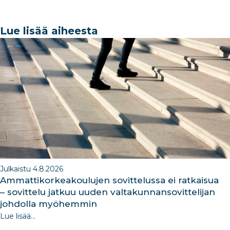
c
k
ar
a
k
e
e
e
g
e
Lue lisää aiheesta
b
dI
ra
dI
o
n
m
n
o
k
Julkaistu 4.8.2026
Ammattikorkeakoulujen sovittelussa ei ratkaisua
– sovittelu jatkuu uuden valtakunnansovittelijan
johdolla myöhemmin
Lue lisää...