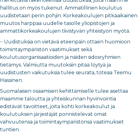
merkittäviä rakenteellisia uudistuksia, joita maamme
hallitus on myös tukenut. Ammatillinen koulutus
uudistetaan perin pohjin. Korkeakoulujen pitkäaikainen
muutos harppaa uudelle tasolle yliopistojen ja
ammattikorkeakoulujen tiivistyvän yhteistyön myötä.
− Uudistuksia on vietävä eteenpäin ottaen huomioon
toimintaympäristön vaatimukset sekä
koulutusorganisaatioiden ja näiden sidosryhmien
tietämys. Valmiutta muutoksiin pitää löytyä ja
uudistusten vaikutuksia tulee seurata, toteaa Teemu
Hassinen.
Suomalaisen osaamisen kehittämiselle tulee asettaa
maamme taloutta ja yhteiskunnan hyvinvointia
edistävät tavoitteet, joita kohti korkeakoulut ja
koulutuksen järjestäjät ponnistelevat omat
vahvuutensa ja toimintaympäristönsä vaatimukset
tuntien.