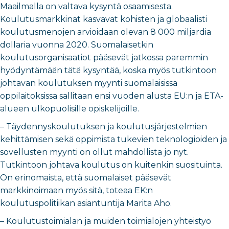
Maailmalla on valtava kysyntä osaamisesta.
Koulutusmarkkinat kasvavat kohisten ja globaalisti
koulutusmenojen arvioidaan olevan 8 000 miljardia
dollaria vuonna 2020. Suomalaisetkin
koulutusorganisaatiot pääsevät jatkossa paremmin
hyödyntämään tätä kysyntää, koska myös tutkintoon
johtavan koulutuksen myynti suomalaisissa
oppilaitoksissa sallitaan ensi vuoden alusta EU:n ja ETA-
alueen ulkopuolisille opiskelijoille.
– Täydennyskoulutuksen ja koulutusjärjestelmien
kehittämisen sekä oppimista tukevien teknologioiden ja
sovellusten myynti on ollut mahdollista jo nyt.
Tutkintoon johtava koulutus on kuitenkin suosituinta.
On erinomaista, että suomalaiset pääsevät
markkinoimaan myös sitä, toteaa EK:n
koulutuspolitiikan asiantuntija Marita Aho.
– Koulutustoimialan ja muiden toimialojen yhteistyö