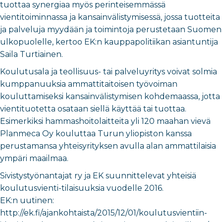
tuottaa synergiaa myös perinteisemmässä
vientitoiminnassa ja kansainvälistymisessä, jossa tuotteita
ja palveluja myydään ja toimintoja perustetaan Suomen
ulkopuolelle, kertoo EK:n kauppapolitiikan asiantuntija
Saila Turtiainen.
Koulutusala ja teollisuus- tai palveluyritys voivat solmia
kumppanuuksia ammattitaitoisen työvoiman
kouluttamiseksi kansainvälistymisen kohdemaassa, jotta
vientituotetta osataan siellä käyttää tai tuottaa.
Esimerkiksi hammashoitolaitteita yli 120 maahan vievä
Planmeca Oy kouluttaa Turun yliopiston kanssa
perustamansa yhteisyrityksen avulla alan ammattilaisia
ympäri maailmaa.
Sivistystyönantajat ry ja EK suunnittelevat yhteisiä
koulutusvienti-tilaisuuksia vuodelle 2016.
EK:n uutinen:
http://ek.fi/ajankohtaista/2015/12/01/koulutusvientiin-