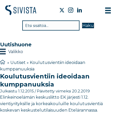
TI
Haku
VA
TY
Uutishuone
TI
Valikko
JÄ
»
Uutiset
»
Koulutusvientiin ideoidaan
kumppanuuksia
UU
Koulutusvientiin ideoidaan
YH
kumppanuuksia
Julkaistu 1.12.2015
/
Päivitetty viimeksi 20.2.2019
Elinkeinoelämän keskusliitto EK järjesti 1.12.
vientiyrityksille ja korkeakouluille koulutusvientiä
koskevan keskustelutilaisuuden Etelärannassa.