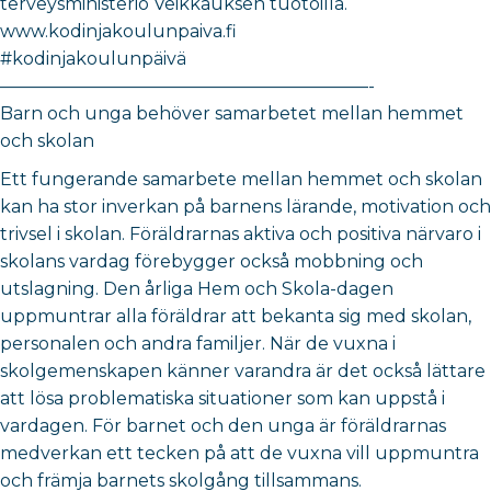
terveysministeriö Veikkauksen tuotoilla.
www.kodinjakoulunpaiva.fi
#kodinjakoulunpäivä
—————————————————————-
Barn och unga behöver samarbetet mellan hemmet
och skolan
Ett fungerande samarbete mellan hemmet och skolan
kan ha stor inverkan på barnens lärande, motivation och
trivsel i skolan. Föräldrarnas aktiva och positiva närvaro i
skolans vardag förebygger också mobbning och
utslagning. Den årliga Hem och Skola-dagen
uppmuntrar alla föräldrar att bekanta sig med skolan,
personalen och andra familjer. När de vuxna i
skolgemenskapen känner varandra är det också lättare
att lösa problematiska situationer som kan uppstå i
vardagen. För barnet och den unga är föräldrarnas
medverkan ett tecken på att de vuxna vill uppmuntra
och främja barnets skolgång tillsammans.