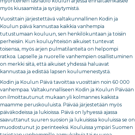
myönteinen läsnäolo koulun arjessa ennaltaehkäisee
myös kiusaamista ja syrjäytymistä.
Vuosittain järjestettävä valtakunnallinen Kodin ja
Koulun päivä kannustaa kaikkia vanhempia
tutustumaan kouluun, sen henkilökuntaan ja toisiin
perheisiin. Kun kouluyhteisön aikuiset tuntevat
toisensa, myös arjen pulmatilanteita on helpompi
ratkoa. Lapselle ja nuorelle vanhempien osallistuminen
on merkki siitä, että aikuiset yhdessä haluavat
kannustaa ja edistää lapsen koulumenestystä.
Kodin ja Koulun Päivä tavoittaa vuosittain noin 60 000
vanhempaa. Valtakunnalliseen Kodin ja Koulun Päivään
on ilmoittautunut mukaan yli kolmannes kaikista
maamme peruskouluista. Päivää järjestetään myös
päiväkodeissa ja lukioissa. Päivä on lyhyessä ajassa
saavuttanut suuren suosion ja lukuisissa kouluissa se on
muodostunut jo perinteeksi. Kouluissa ympäri Suomen
tarjotaan vanhemmille aamukahvia tai puuroa,