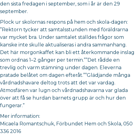
den sista fredagen i september, som i år är den 29
september.
Plock ur skolornas respons på hem och skola-dagen:
”Rektorn tycker att samtalsstunden med föräldrarna
var mycket bra. Under samtalet ställdes frågor som
kanske inte skulle aktualiseras i andra sammanhang.
Det här morgonkaffet kan bli ett återkommande inslag
som ordnas 1–2 gånger per termin.””Det rådde en
trevlig och varm stämning under dagen. Eleverna
pratade belåtet om dagen efteråt.””Glädjande många
vårdnadshavare deltog trots att det var vardag.
Atmosfären var lugn och vårdnadshavarna var glada
över att få se hurdan barnets grupp är och hur den
fungerar.”
Mer information:
Micaela Romantschuk, Förbundet Hem och Skola, 050
336 2016