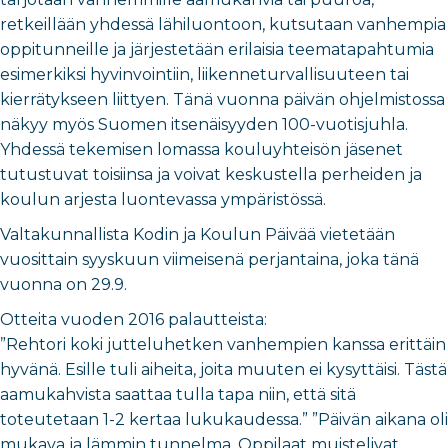
retkeillään yhdessä lähiluontoon, kutsutaan vanhempia
oppitunneille ja järjestetään erilaisia teematapahtumia
esimerkiksi hyvinvointiin, liikenneturvallisuuteen tai
kierrätykseen liittyen. Tänä vuonna päivän ohjelmistossa
näkyy myös Suomen itsenäisyyden 100-vuotisjuhla.
Yhdessä tekemisen lomassa kouluyhteisön jäsenet
tutustuvat toisiinsa ja voivat keskustella perheiden ja
koulun arjesta luontevassa ympäristössä.
Valtakunnallista Kodin ja Koulun Päivää vietetään
vuosittain syyskuun viimeisenä perjantaina, joka tänä
vuonna on 29.9.
Otteita vuoden 2016 palautteista:
”Rehtori koki jutteluhetken vanhempien kanssa erittäin
hyvänä. Esille tuli aiheita, joita muuten ei kysyttäisi. Tästä
aamukahvista saattaa tulla tapa niin, että sitä
toteutetaan 1-2 kertaa lukukaudessa.” ”Päivän aikana oli
mukava ja lämmin tunnelma. Oppilaat muistelivat