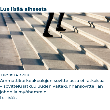
c
k
ar
a
k
e
e
e
g
e
Lue lisää aiheesta
b
dI
ra
dI
o
n
m
n
o
k
Julkaistu 4.8.2026
Ammattikorkeakoulujen sovittelussa ei ratkaisua
– sovittelu jatkuu uuden valtakunnansovittelijan
johdolla myöhemmin
Lue lisää...