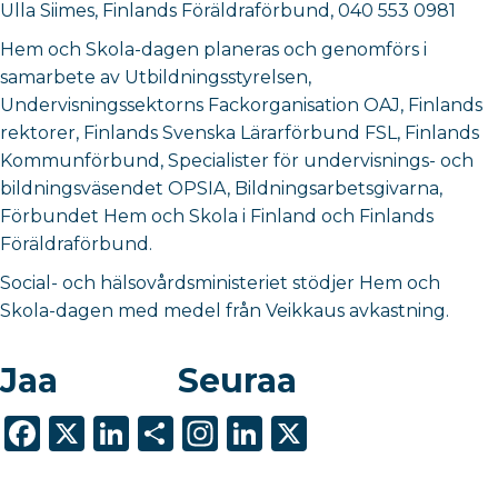
Ulla Siimes, Finlands Föräldraförbund, 040 553 0981
Hem och Skola-dagen planeras och genomförs i
samarbete av Utbildningsstyrelsen,
Undervisningssektorns Fackorganisation OAJ, Finlands
rektorer, Finlands Svenska Lärarförbund FSL, Finlands
Kommunförbund, Specialister för undervisnings- och
bildningsväsendet OPSIA, Bildningsarbetsgivarna,
Förbundet Hem och Skola i Finland och Finlands
Föräldraförbund.
Social- och hälsovårdsministeriet stödjer Hem och
Skola-dagen med medel från Veikkaus avkastning.
Jaa
Seuraa
F
X
Li
S
In
Li
X
a
n
h
st
n