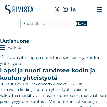
TI
Haku
VA
TY
Uutishuone
TI
Valikko
JÄ
»
Uutiset
»
Lapsi ja nuori tarvitsee kodin ja koulun
yhteistyötä
UU
Lapsi ja nuori tarvitsee kodin ja
YH
koulun yhteistyötä
Julkaistu 25.9.2017
/
Päivitetty viimeksi 15.2.2019
Toimivalla kodin ja koulun yhteistyöllä voidaan
vaikuttaa merkittävästi lasten oppimiseen, motivaatioon
ja viihtyvyyteen koulussa. Vanhempien aktiivinen ja