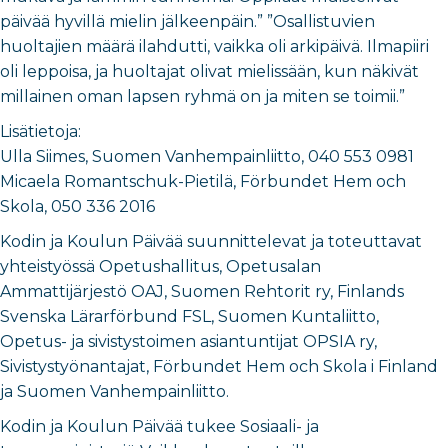
päivää hyvillä mielin jälkeenpäin.” ”Osallistuvien
huoltajien määrä ilahdutti, vaikka oli arkipäivä. Ilmapiiri
oli leppoisa, ja huoltajat olivat mielissään, kun näkivät
millainen oman lapsen ryhmä on ja miten se toimii.”
Lisätietoja:
Ulla Siimes, Suomen Vanhempainliitto, 040 553 0981
Micaela Romantschuk-Pietilä, Förbundet Hem och
Skola, 050 336 2016
Kodin ja Koulun Päivää suunnittelevat ja toteuttavat
yhteistyössä Opetushallitus, Opetusalan
Ammattijärjestö OAJ, Suomen Rehtorit ry, Finlands
Svenska Lärarförbund FSL, Suomen Kuntaliitto,
Opetus- ja sivistystoimen asiantuntijat OPSIA ry,
Sivistystyönantajat, Förbundet Hem och Skola i Finland
ja Suomen Vanhempainliitto.
Kodin ja Koulun Päivää tukee Sosiaali- ja