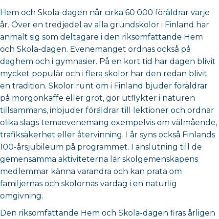
Hem och Skola-dagen når cirka 60 000 föräldrar varje
år. Över en tredjedel av alla grundskolor i Finland har
anmält sig som deltagare i den riksomfattande Hem
och Skola-dagen. Evenemanget ordnas också på
daghem och i gymnasier. På en kort tid har dagen blivit
mycket populär och i flera skolor har den redan blivit
en tradition. Skolor runt om i Finland bjuder föräldrar
på morgonkaffe eller gröt, gör utflykter i naturen
tillsammans, inbjuder föräldrar till lektioner och ordnar
olika slags temaevenemang exempelvis om välmående,
trafiksäkerhet eller återvinning. I år syns också Finlands
100-årsjubileum på programmet. I anslutning till de
gemensamma aktiviteterna lär skolgemenskapens
medlemmar känna varandra och kan prata om
familjernas och skolornas vardag i en naturlig
omgivning.
Den riksomfattande Hem och Skola-dagen firas årligen