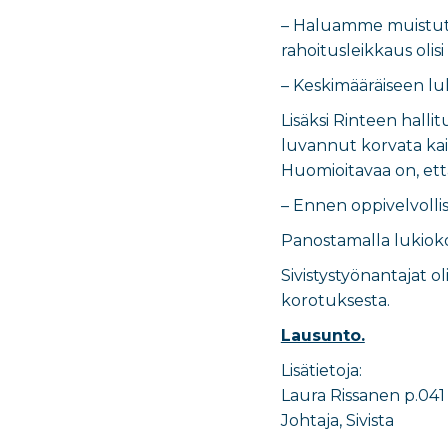
– Haluamme muistutta
rahoitusleikkaus olis
– Keskimääräiseen lu
Lisäksi Rinteen halli
luvannut korvata kai
Huomioitavaa on, ett
– Ennen oppivelvoll
Panostamalla lukioko
Sivistystyönantajat o
korotuksesta.
Lausunto.
Lisätietoja:
Laura Rissanen p.041
Johtaja, Sivista