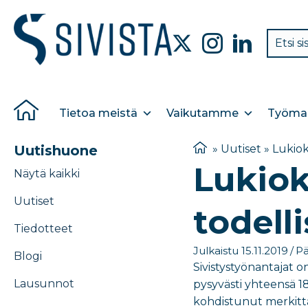
Tietoa meistä
Vaikutamme
Työmar
Uutishuone
»
Uutiset
»
Lukiok
Lukiok
Näytä kaikki
Uutiset
todell
Tiedotteet
Julkaistu 15.11.2019
/
Pä
Blogi
Sivistystyönantajat o
Lausunnot
pysyvästi yhteensä 18
kohdistunut merkittä