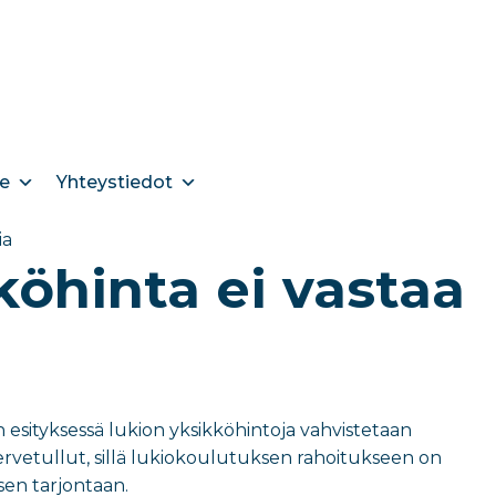
e
Yhteystiedot
ia
öhinta ei vastaa
 esityksessä lukion yksikköhintoja vahvistetaan
tervetullut, sillä lukiokoulutuksen rahoitukseen on
sen tarjontaan.