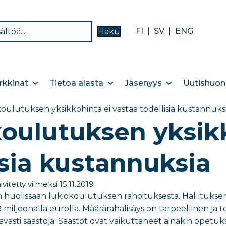
FI
SV
ENG
Haku
kkinat
Tietoa alasta
Jäsenyys
Uutishuon
oulutuksen yksikköhinta ei vastaa todellisia kustannuks
oulutuksen yksikk
isia kustannuksia
ivitetty viimeksi 15.11.2019
n huolissaan lukiokoulutuksen rahoituksesta. Hallituksen
 miljoonalla eurolla. Määrärahalisäys on tarpeellinen ja 
västi säästöjä. Säästöt ovat vaikuttaneet ainakin opetuk