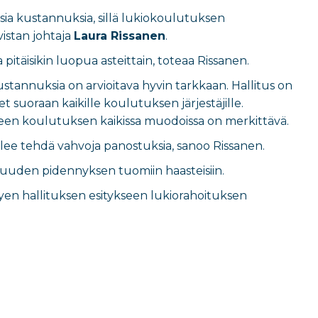
sia kustannuksia, sillä lukiokoulutuksen
vistan johtaja
Laura Rissanen
.
täisikin luopua asteittain, toteaa Rissanen.
ustannuksia on arvioitava hyvin tarkkaan. Hallitus on
suoraan kaikille koulutuksen järjestäjille.
steen koulutuksen kaikissa muodoissa on merkittävä.
ee tehdä vahvoja panostuksia, sanoo Rissanen.
uuden pidennyksen tuomiin haasteisiin.
ittyen hallituksen esitykseen lukiorahoituksen