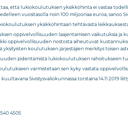
a, että lukiokoulutuksen yksikköhinta ei vastaa todelli
i edelleen vuositasolla noin 100 miljoonaa euroa, sanoo Si
kiokoulutuksen yksikköhintaan tehtävästä leikkauksesta pi
tuksen oppivelvollisuuden laajentamisen vaikutuksia ja k
kki oppivelvollisuuden nostosta aiheutuvat kustannukset 
ä yksityisten koulutuksen järjestäjien merkitys toisen a
isuuden pidentämistä lukiokoulutuksen rahoitukseen tul
ulutukseen varmistetaan sen kyky vastata oppivelvollis
li kuultavana Sivistysvaliokunnassa torstaina 14.11.2019 li
 540 4505