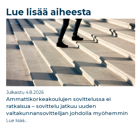
b
dI
Lue lisää aiheesta
o
n
o
k
Julkaistu 4.8.2026
Ammattikorkeakoulujen sovittelussa ei
ratkaisua – sovittelu jatkuu uuden
valtakunnansovittelijan johdolla myöhemmin
Lue lisää...