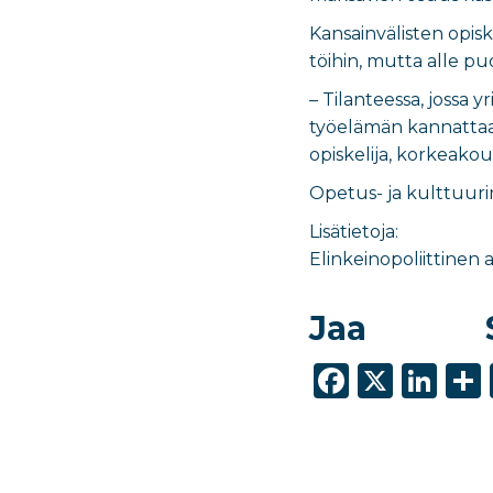
Kansainvälisten opisk
töihin, mutta alle p
– Tilanteessa, jossa
työelämän kannattaa t
opiskelija, korkeakou
Opetus- ja kulttuurim
Lisätietoja:
Elinkeinopoliittinen 
Jaa
F
X
Li
a
n
c
k
e
e