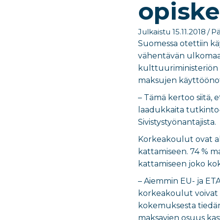
opiske
Julkaistu 15.11.2018
/
Pä
Suomessa otettiin kä
vähentävän ulkomaala
kulttuuriministeriö
maksujen käyttöönoto
– Tämä kertoo siitä, 
laadukkaita tutkinto-
Sivistystyönantajista.
Korkeakoulut ovat a
kattamiseen. 74 % ma
kattamiseen joko koko
– Aiemmin EU- ja ETA
korkeakoulut voivat
kokemuksesta tiedäm
maksavien osuus kas