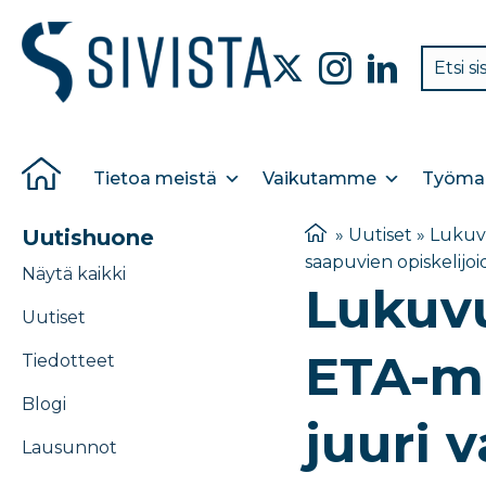
Tietoa meistä
Vaikutamme
Työmar
Uutishuone
»
Uutiset
»
Lukuvu
saapuvien opiskelijo
Näytä kaikki
Lukuvu
Uutiset
ETA-ma
Tiedotteet
Blogi
juuri 
Lausunnot