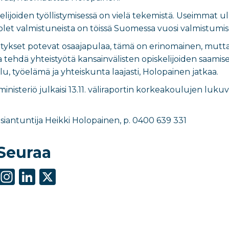
elijoiden työllistymisessä on vielä tekemistä. Useimmat u
uolet valmistuneista on töissä Suomessa vuosi valmistumis
 yritykset potevat osaajapulaa, tämä on erinomainen, mut
ehdä yhteistyötä kansainvälisten opiskelijoiden saamisek
lu, työelämä ja yhteiskunta laajasti, Holopainen jatkaa.
inisteriö julkaisi 13.11. väliraportin korkeakoulujen lu
asiantuntija Heikki Holopainen, p. 0400 639 331
Seuraa
S
In
Li
X
h
st
n
ar
a
k
e
g
e