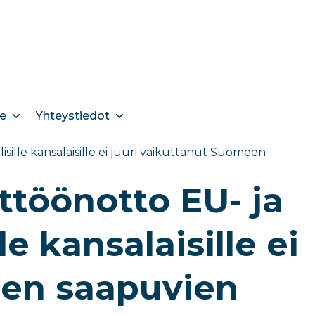
e
Yhteystiedot
lle kansalaisille ei juuri vaikuttanut Suomeen
töönotto EU- ja
e kansalaisille ei
een saapuvien