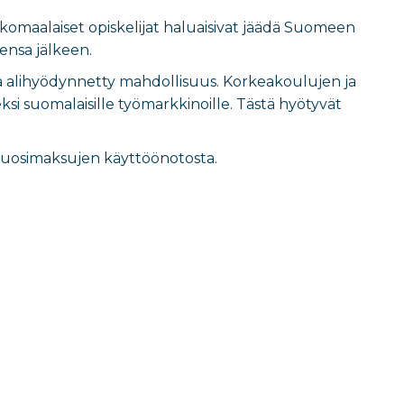
lkomaalaiset opiskelijat haluaisivat jäädä Suomeen
ensa jälkeen.
ta alihyödynnetty mahdollisuus. Korkeakoulujen ja
si suomalaisille työmarkkinoille. Tästä hyötyvät
kuvuosimaksujen käyttöönotosta.