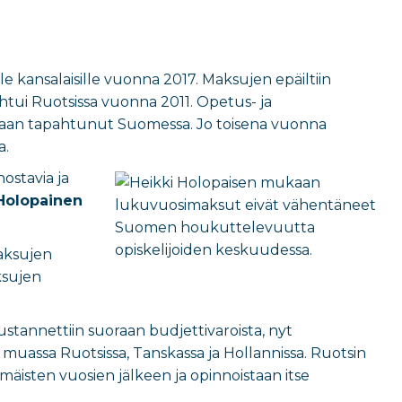
 kansalaisille vuonna 2017. Maksujen epäiltiin
tui Ruotsissa vuonna 2011. Opetus- ja
nkaan tapahtunut Suomessa. Jo toisena vuonna
a.
ostavia ja
 Holopainen
aksujen
ksujen
tannettiin suoraan budjettivaroista, nyt
assa Ruotsissa, Tanskassa ja Hollannissa. Ruotsin
sten vuosien jälkeen ja opinnoistaan itse