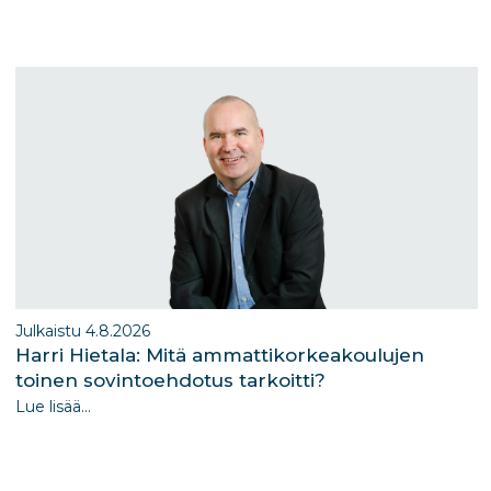
ra
dI
m
n
Julkaistu 4.8.2026
Harri Hietala: Mitä ammattikorkeakoulujen
toinen sovintoehdotus tarkoitti?
Lue lisää...