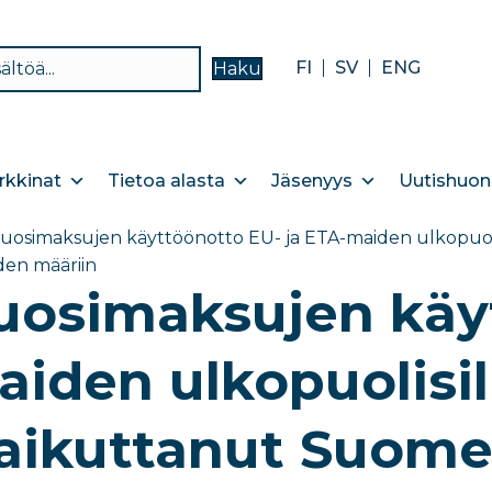
FI
SV
ENG
Haku
kkinat
Tietoa alasta
Jäsenyys
Uutishuon
osimaksujen käyttöönotto EU- ja ETA-maiden ulkopuolisi
iden määriin
osimaksujen käyt
iden ulkopuolisill
vaikuttanut Suom