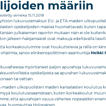
lijoiden määriin
ivitetty viimeksi 15.11.2018
yttöön lukuvuosimaksut EU- ja ETA-maiden ulkopuolisille
isten opiskelijoiden määrää huomattavasti, kuten tapah
n tänään julkaiseman raportin mukaan näin ei ole kuite
n jälkeen hakijamäärät ovat maksuja edeltävällä tasoll
että korkeakoulumme ovat houkuttelevia ja niillä on kiinn
ohjelmia, sanoo elinkeinopoliittinen asiantuntija
Heikki
lkuvaiheessa myöntäneet paljon apurahoja lukuvuosim
ksuvelvollisista opiskelijoista sai apurahan lukuvuosima
naan tai osittain.
-maiden ulkopuolisten maiden kansalaisten koulutus kus
 myyä koulutusosaamistaan, kuten korkeakoulut muun mu
me, että apurahojen osuus vähenee nopeastikin ensimmäi
vaa, huomauttaa Holopainen.