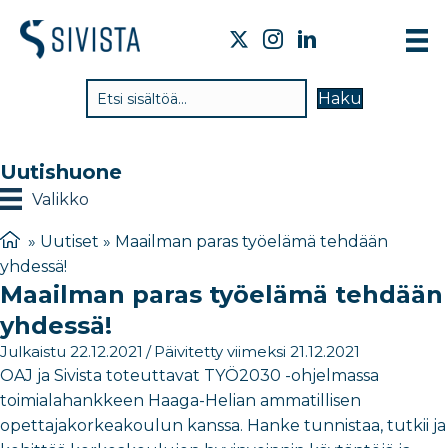
TI
Haku
VA
TY
Uutishuone
TI
Valikko
JÄ
»
Uutiset
»
Maailman paras työelämä tehdään
yhdessä!
UU
Maailman paras työelämä tehdään
YH
yhdessä!
Julkaistu 22.12.2021
/
Päivitetty viimeksi 21.12.2021
OAJ ja Sivista toteuttavat TYÖ2030 -ohjelmassa
toimialahankkeen Haaga-Helian ammatillisen
opettajakorkeakoulun kanssa. Hanke tunnistaa, tutkii ja