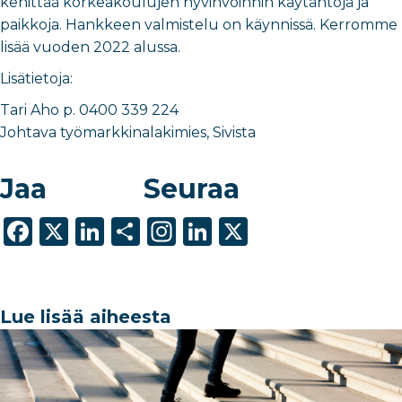
kehittää korkeakoulujen hyvinvoinnin käytäntöjä ja
paikkoja. Hankkeen valmistelu on käynnissä. Kerromme
lisää vuoden 2022 alussa.
Lisätietoja:
Tari Aho p. 0400 339 224
Johtava työmarkkinalakimies, Sivista
Jaa
Seuraa
F
X
Li
S
In
Li
X
a
n
h
st
n
c
k
ar
a
k
e
e
e
g
e
Lue lisää aiheesta
b
dI
ra
dI
o
n
m
n