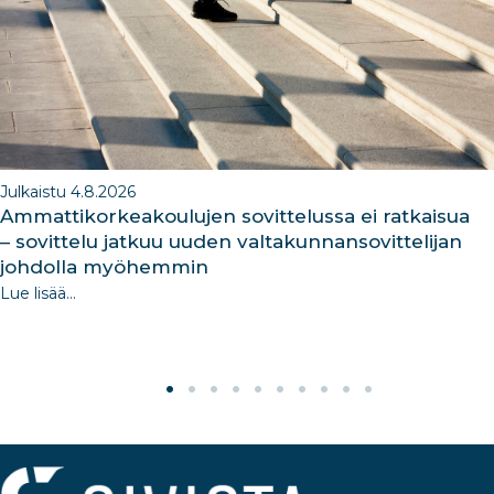
o
k
Julkaistu 4.8.2026
Ammattikorkeakoulujen sovittelussa ei ratkaisua
– sovittelu jatkuu uuden valtakunnansovittelijan
johdolla myöhemmin
Lue lisää...