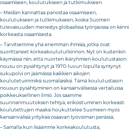
osaamiseen, koulutukseen ja tutkimukseen.
– Meidän kannattaa panostaa osaamiseen,
koulutukseen ja tutkimukseen, koska Suomen
tulevaisuuden menestys globaalissa työnjaossa on kiinni
korkeasta osaamisesta.
– Tarvitsemme yhä enemmän ihmisiä, jotka ovat
suorittaneet korkeakoulututkinnon. Nyt on kuitenkin
käymässä niin, että nuorten ikäryhmien koulutustason
nousu on pysähtynyt ja 1970-luvun lopulla syntynyt
sukupolvi on jäämässä kaikkien aikojen
koulutetuimmiksi suomalaisiksi. Tämä koulutustason
nousun pysähtyminen on kansainvälisessä vertailussa
poikkeuksellinen ilmiö. Jos saamme
suunnanmuutoksen tehtyä, erikoistuminen korkeasti
koulutettujen maaksi houkuttelee Suomeen myös
kansainvälisiä yrityksiä osaavan työvoiman perässä,
– Samalla kun lisäämme korkeakoulutusta,