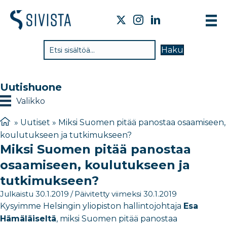
TI
Haku
VA
TY
Uutishuone
TI
Valikko
JÄ
»
Uutiset
»
Miksi Suomen pitää panostaa osaamiseen,
koulutukseen ja tutkimukseen?
UU
Miksi Suomen pitää panostaa
YH
osaamiseen, koulutukseen ja
tutkimukseen?
Julkaistu 30.1.2019
/
Päivitetty viimeksi 30.1.2019
Kysyimme Helsingin yliopiston hallintojohtaja
Esa
Hämäläiseltä
, miksi Suomen pitää panostaa