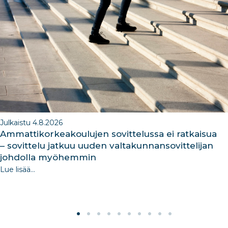
b
dI
ra
dI
o
n
m
n
o
k
Julkaistu 4.8.2026
Ammattikorkeakoulujen sovittelussa ei ratkaisua
– sovittelu jatkuu uuden valtakunnansovittelijan
johdolla myöhemmin
Lue lisää...