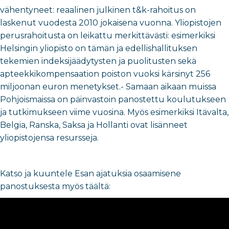
vähentyneet: reaalinen julkinen t&k-rahoitus on
laskenut vuodesta 2010 jokaisena vuonna. Yliopistojen
perusrahoitusta on leikattu merkittävästi: esimerkiksi
Helsingin yliopisto on tämän ja edellishallituksen
tekemien indeksijäädytysten ja puolitusten sekä
apteekkikompensaation poiston vuoksi kärsinyt 256
miljoonan euron menetykset.- Samaan aikaan muissa
Pohjoismaissa on päinvastoin panostettu koulutukseen
ja tutkimukseen viime vuosina. Myös esimerkiksi Itävalta,
Belgia, Ranska, Saksa ja Hollanti ovat lisänneet
yliopistojensa resursseja.
Katso ja kuuntele Esan ajatuksia osaamisene
panostuksesta myös täältä: