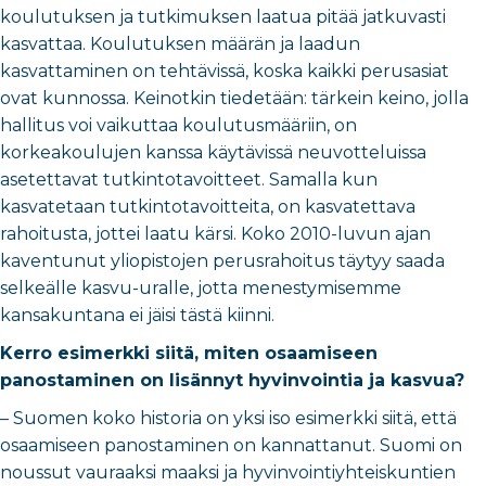
koulutuksen ja tutkimuksen laatua pitää jatkuvasti
kasvattaa. Koulutuksen määrän ja laadun
kasvattaminen on tehtävissä, koska kaikki perusasiat
ovat kunnossa. Keinotkin tiedetään: tärkein keino, jolla
hallitus voi vaikuttaa koulutusmääriin, on
korkeakoulujen kanssa käytävissä neuvotteluissa
asetettavat tutkintotavoitteet. Samalla kun
kasvatetaan tutkintotavoitteita, on kasvatettava
rahoitusta, jottei laatu kärsi. Koko 2010-luvun ajan
kaventunut yliopistojen perusrahoitus täytyy saada
selkeälle kasvu-uralle, jotta menestymisemme
kansakuntana ei jäisi tästä kiinni.
Kerro esimerkki siitä, miten osaamiseen
panostaminen on lisännyt hyvinvointia ja kasvua?
– Suomen koko historia on yksi iso esimerkki siitä, että
osaamiseen panostaminen on kannattanut. Suomi on
noussut vauraaksi maaksi ja hyvinvointiyhteiskuntien