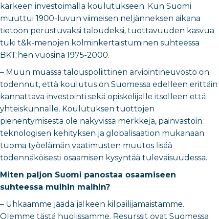
kärkeen investoimalla koulutukseen. Kun Suomi
muuttui 1900-luvun viimeisen neljänneksen aikana
tietoon perustuvaksi taloudeksi, tuottavuuden kasvua
tuki t&k-menojen kolminkertaistuminen suhteessa
BKT:hen vuosina 1975-2000.
– Muun muassa talouspoliittinen arviointineuvosto on
todennut, että koulutus on Suomessa edelleen erittäin
kannattava investointi sekä opiskelijalle itselleen että
yhteiskunnalle. Koulutuksen tuottojen
pienentymisestä ole näkyvissä merkkejä, päinvastoin:
teknologisen kehityksen ja globalisaation mukanaan
tuoma työelämän vaatimusten muutos lisää
todennäköisesti osaamisen kysyntää tulevaisuudessa.
Miten paljon Suomi panostaa osaamiseen
suhteessa muihin maihin?
– Uhkaamme jäädä jälkeen kilpailijamaistamme.
Olemme tästä huolissamme. Resurssit ovat Suomessa